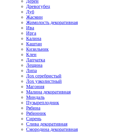
Дерен
Древогубец
Дуб
Жасмин
Жимолость декоративная
Ива
Ирга
Калина
Каштан
Кизильник
Клен
Лапчатка
Лещина
Липа
Лох серебристый
Лох узколистный
Магония
Малина декоративная
Миндаль
Пузыреплодник
Рябина
Рябинник
Сирень
Слива декоративная
Смородина декоративная