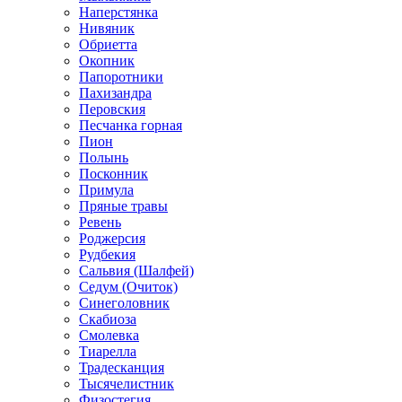
Наперстянка
Нивяник
Обриетта
Окопник
Папоротники
Пахизандра
Перовския
Песчанка горная
Пион
Полынь
Посконник
Примула
Пряные травы
Ревень
Роджерсия
Рудбекия
Сальвия (Шалфей)
Седум (Очиток)
Синеголовник
Скабиоза
Смолевка
Тиарелла
Традесканция
Тысячелистник
Физостегия