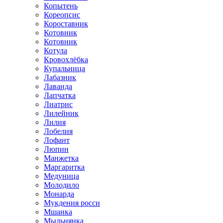
Копытень
Кореопсис
Короставник
Котовник
Котовник
Котула
Кровохлёбка
Купальница
Лабазник
Лаванда
Лапчатка
Лиатрис
Лилейник
Лилия
Лобелия
Лофант
Люпин
Манжетка
Маргаритка
Медуница
Молодило
Монарда
Мукдения росси
Мшанка
Мыльнянка