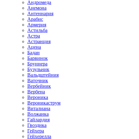
Андромеда
Анемона
Антеннария
Арабис
Армерия
Астильба
Астра
Астранция
Ацена
Бадан
Барвинок
Бруннера
Бузульник
Вальдштейния
Ваточник
Вербейник
Вербена
Вероника
Вероникаструм
Виталиана
Волжанка
Гайлардия
Гвоздика
Гейхера
Гейхерелла