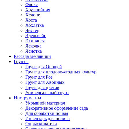
Флокс
Хауттюйния
Хелоне
Хоста
Хохлатка
Чистец
Эдельвейс
Эхинацея
Ясколка
Яснотка
Рассада земляники
Грунты
Грунт для Овощей
Грунт для плодово-ягодных культур
Грунт для Роз
Грунт для Хвойных
Грунт для цветов
Универсальный грунт
Инструменты
Укрывной материал
Декоративное оформление сада
Для обработки почвы
Инвентарь для полива
Опрыскиватели
Садово-режущие инструменты