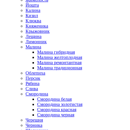
Йошта
Калина
Кизил
Клюква
Княженика
Крыжовник
Лещина
Лимонник
Малина
Малина гибридная
Малина желтоплодная
Малина ремонтантная
Малина традиционная
Облепиха
Персик
Рябина
Слива
Смородина
Смородина белая
Смородина золотистая
Смородина красная
Смородина черная
Черешня
Черника