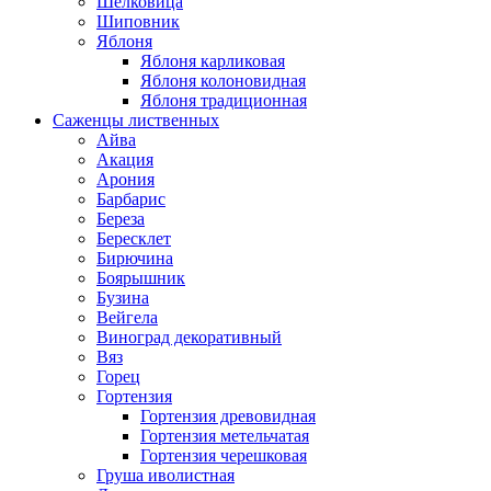
Шелковица
Шиповник
Яблоня
Яблоня карликовая
Яблоня колоновидная
Яблоня традиционная
Саженцы лиственных
Айва
Акация
Арония
Барбарис
Береза
Бересклет
Бирючина
Боярышник
Бузина
Вейгела
Виноград декоративный
Вяз
Горец
Гортензия
Гортензия древовидная
Гортензия метельчатая
Гортензия черешковая
Груша иволистная