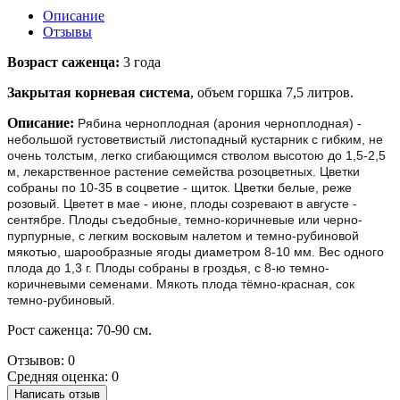
Описание
Отзывы
Возраст саженца:
3 года
Закрытая корневая система
, объем горшка 7,5 литров.
Описание:
Рябина черноплодная (арония черноплодная) -
небольшой густоветвистый листопадный кустарник с гибким, не
очень толстым, легко сгибающимся стволом высотою до 1,5-2,5
м, лекарственное растение семейства розоцветных. Цветки
собраны по 10-35 в соцветие - щиток. Цветки белые, реже
розовый. Цветет в мае - июне, плоды созревают в августе -
сентябре. Плоды съедобные, темно-коричневые или черно-
пурпурные, с легким восковым налетом и темно-рубиновой
мякотью, шарообразные ягоды диаметром 8-10 мм. Вес одного
плода до 1,3 г. Плоды собраны в гроздья, с 8-ю темно-
коричневыми семенами. Мякоть плода тёмно-красная, сок
темно-рубиновый.
Рост саженца: 70-90 см.
Отзывов: 0
Средняя оценка: 0
Написать отзыв