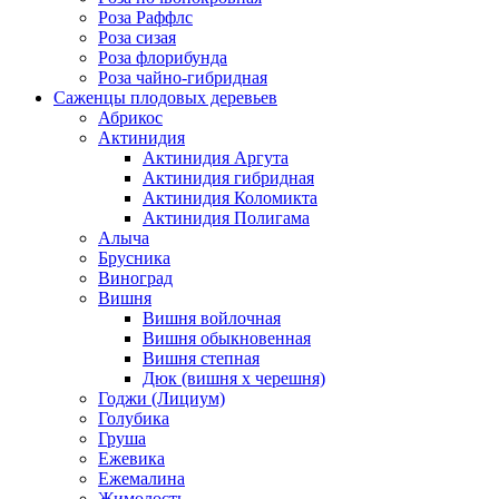
Роза Раффлс
Роза сизая
Роза флорибунда
Роза чайно-гибридная
Саженцы плодовых деревьев
Абрикос
Актинидия
Актинидия Аргута
Актинидия гибридная
Актинидия Коломикта
Актинидия Полигама
Алыча
Брусника
Виноград
Вишня
Вишня войлочная
Вишня обыкновенная
Вишня степная
Дюк (вишня х черешня)
Годжи (Лициум)
Голубика
Груша
Ежевика
Ежемалина
Жимолость