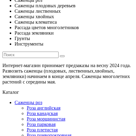
Саженцы роз
Саженцы плодовых деревьев
Саженцы лиственных
Саженцы хвойных
Саженцы клематиса
Рассада цветов многолетников
Рассада земляники
Грунты
Инструменты
Интернет-магазин принимает предзаказы на весну 2024 года.
Развозить саженцы (плодовых, лиственных,хвойных,
земляники) начинаем в конце апреля. Саженцы многолетних
растений с середины мая.
Каталог
Саженцы роз
Роза английская
Роза канадская
Роза морщинистая
Роза парковая
Роза плетистая
Роза почвопокровная