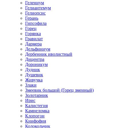
Гелениум
Гелиантемум
Гелиопсис
Герань
Гипсофила
Горец
Горянка
Гравилат
Дармера
Дельфиниум
Дербенник иволистный
Дицентра
Дороникум
Дудник
Душевик
Живучка
Злаки
Змеевик большой (Горец змеиный)
Золотарник
Ирис
Калистегия
Камнеломка
Клопогон
Книфофия
Колокольчик