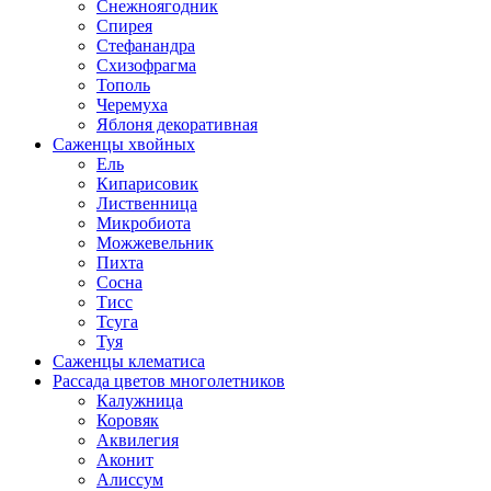
Снежноягодник
Спирея
Стефанандра
Схизофрагма
Тополь
Черемуха
Яблоня декоративная
Саженцы хвойных
Ель
Кипарисовик
Лиственница
Микробиота
Можжевельник
Пихта
Сосна
Тисс
Тсуга
Туя
Саженцы клематиса
Рассада цветов многолетников
Калужница
Коровяк
Аквилегия
Аконит
Алиссум