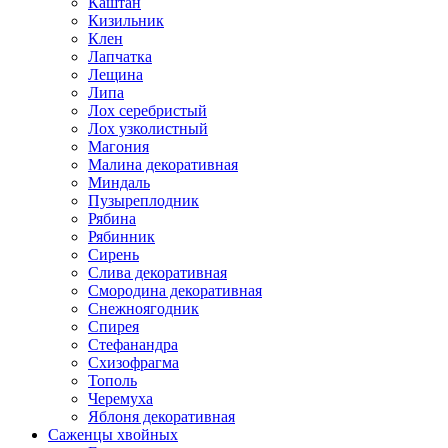
Каштан
Кизильник
Клен
Лапчатка
Лещина
Липа
Лох серебристый
Лох узколистный
Магония
Малина декоративная
Миндаль
Пузыреплодник
Рябина
Рябинник
Сирень
Слива декоративная
Смородина декоративная
Снежноягодник
Спирея
Стефанандра
Схизофрагма
Тополь
Черемуха
Яблоня декоративная
Саженцы хвойных