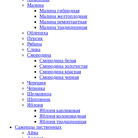
Малина
Малина гибридная
Малина желтоплодная
Малина ремонтантная
Малина традиционная
Облепиха
Персик
Рябина
Слива
Смородина
Смородина белая
Смородина золотистая
Смородина красная
Смородина черная
Черешня
Черника
Шелковица
Шиповник
Яблоня
Яблоня карликовая
Яблоня колоновидная
Яблоня традиционная
Саженцы лиственных
Айва