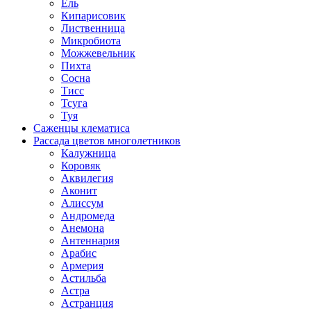
Ель
Кипарисовик
Лиственница
Микробиота
Можжевельник
Пихта
Сосна
Тисс
Тсуга
Туя
Саженцы клематиса
Рассада цветов многолетников
Калужница
Коровяк
Аквилегия
Аконит
Алиссум
Андромеда
Анемона
Антеннария
Арабис
Армерия
Астильба
Астра
Астранция