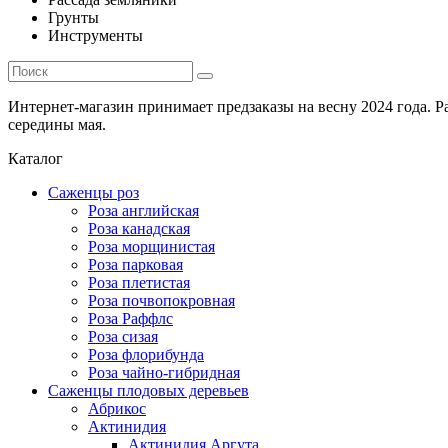
Грунты
Инструменты
Интернет-магазин принимает предзаказы на весну 2024 года. 
середины мая.
Каталог
Саженцы роз
Роза английская
Роза канадская
Роза морщинистая
Роза парковая
Роза плетистая
Роза почвопокровная
Роза Раффлс
Роза сизая
Роза флорибунда
Роза чайно-гибридная
Саженцы плодовых деревьев
Абрикос
Актинидия
Актинидия Аргута