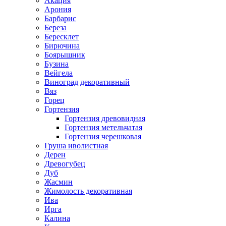
Акация
Арония
Барбарис
Береза
Бересклет
Бирючина
Боярышник
Бузина
Вейгела
Виноград декоративный
Вяз
Горец
Гортензия
Гортензия древовидная
Гортензия метельчатая
Гортензия черешковая
Груша иволистная
Дерен
Древогубец
Дуб
Жасмин
Жимолость декоративная
Ива
Ирга
Калина