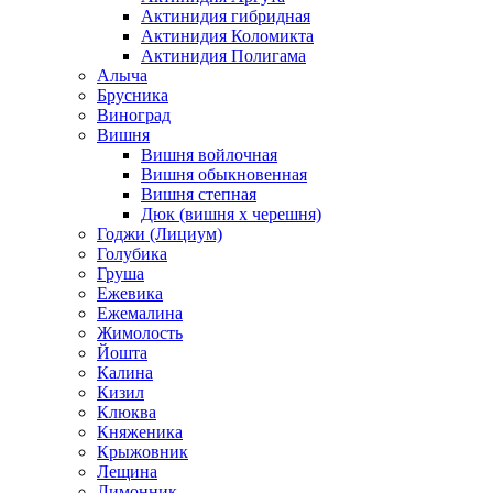
Актинидия гибридная
Актинидия Коломикта
Актинидия Полигама
Алыча
Брусника
Виноград
Вишня
Вишня войлочная
Вишня обыкновенная
Вишня степная
Дюк (вишня х черешня)
Годжи (Лициум)
Голубика
Груша
Ежевика
Ежемалина
Жимолость
Йошта
Калина
Кизил
Клюква
Княженика
Крыжовник
Лещина
Лимонник