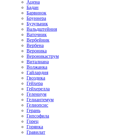
Ацена
Бадан
Барвинок
Бруннера
Бузульник
Вальдштейния
Ваточник
Вербейник
Вербена
Вероника
Вероникаструм
Виталиана
Волжанка
Гайлардия
Гвоздика
Гейхера
Гейхерелла
Гелениум
Гелиантемум
Гелиопсис
Герань
Гипсофила
Горец
Горянка
Гравилат