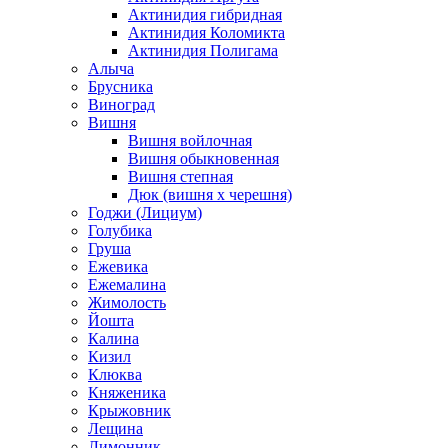
Актинидия гибридная
Актинидия Коломикта
Актинидия Полигама
Алыча
Брусника
Виноград
Вишня
Вишня войлочная
Вишня обыкновенная
Вишня степная
Дюк (вишня х черешня)
Годжи (Лициум)
Голубика
Груша
Ежевика
Ежемалина
Жимолость
Йошта
Калина
Кизил
Клюква
Княженика
Крыжовник
Лещина
Лимонник