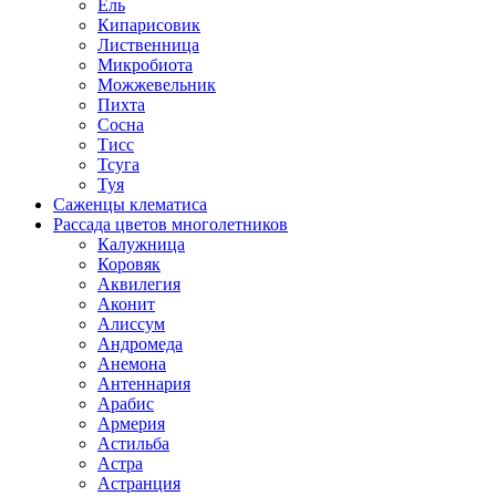
Ель
Кипарисовик
Лиственница
Микробиота
Можжевельник
Пихта
Сосна
Тисс
Тсуга
Туя
Саженцы клематиса
Рассада цветов многолетников
Калужница
Коровяк
Аквилегия
Аконит
Алиссум
Андромеда
Анемона
Антеннария
Арабис
Армерия
Астильба
Астра
Астранция