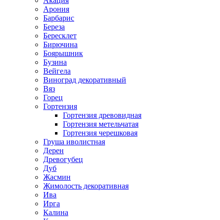
Акация
Арония
Барбарис
Береза
Бересклет
Бирючина
Боярышник
Бузина
Вейгела
Виноград декоративный
Вяз
Горец
Гортензия
Гортензия древовидная
Гортензия метельчатая
Гортензия черешковая
Груша иволистная
Дерен
Древогубец
Дуб
Жасмин
Жимолость декоративная
Ива
Ирга
Калина