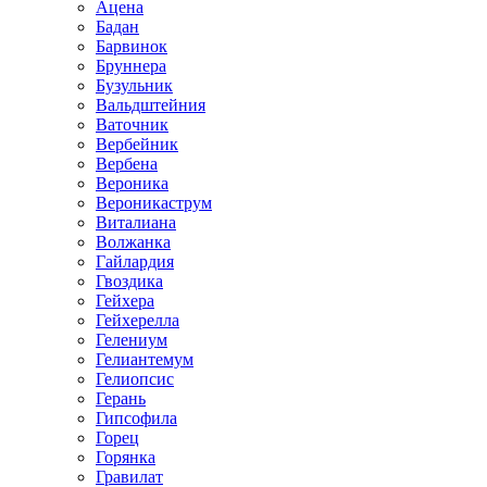
Ацена
Бадан
Барвинок
Бруннера
Бузульник
Вальдштейния
Ваточник
Вербейник
Вербена
Вероника
Вероникаструм
Виталиана
Волжанка
Гайлардия
Гвоздика
Гейхера
Гейхерелла
Гелениум
Гелиантемум
Гелиопсис
Герань
Гипсофила
Горец
Горянка
Гравилат