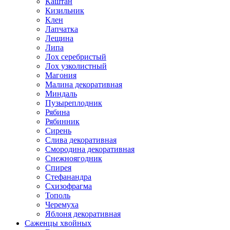
Каштан
Кизильник
Клен
Лапчатка
Лещина
Липа
Лох серебристый
Лох узколистный
Магония
Малина декоративная
Миндаль
Пузыреплодник
Рябина
Рябинник
Сирень
Слива декоративная
Смородина декоративная
Снежноягодник
Спирея
Стефанандра
Схизофрагма
Тополь
Черемуха
Яблоня декоративная
Саженцы хвойных