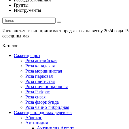
Грунты
Инструменты
Интернет-магазин принимает предзаказы на весну 2024 года. 
середины мая.
Каталог
Саженцы роз
Роза английская
Роза канадская
Роза морщинистая
Роза парковая
Роза плетистая
Роза почвопокровная
Роза Раффлс
Роза сизая
Роза флорибунда
Роза чайно-гибридная
Саженцы плодовых деревьев
Абрикос
Актинидия
Актинидия Аргута