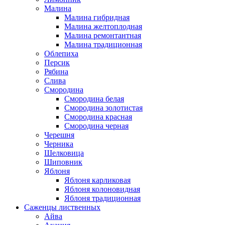
Малина
Малина гибридная
Малина желтоплодная
Малина ремонтантная
Малина традиционная
Облепиха
Персик
Рябина
Слива
Смородина
Смородина белая
Смородина золотистая
Смородина красная
Смородина черная
Черешня
Черника
Шелковица
Шиповник
Яблоня
Яблоня карликовая
Яблоня колоновидная
Яблоня традиционная
Саженцы лиственных
Айва