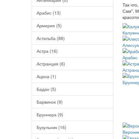
Антеннария (0)
Так что
Сам". М
Арабис (13)
красото
Армерия (5)
Калужни
Астильба (88)
Алиссум
Астра (16)
Арабис 
Астранция (6)
Астранц
Ацена (1)
Бруннер
Бадан (5)
Барвинок (9)
Бруннера (9)
Бузульник (16)
Вероник