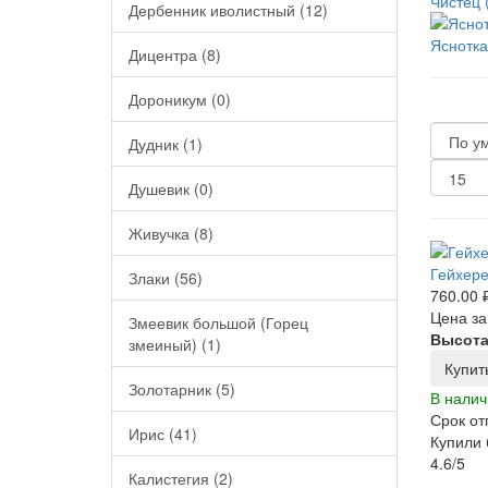
Чистец 
Дербенник иволистный (12)
Яснотка
Дицентра (8)
Дороникум (0)
Дудник (1)
Душевик (0)
Живучка (8)
Гейхере
Злаки (56)
760.00 
Цена за
Змеевик большой (Горец
Высота
змеиный) (1)
Купит
Золотарник (5)
В налич
Срок от
Ирис (41)
Купили 
4.6/5
Калистегия (2)