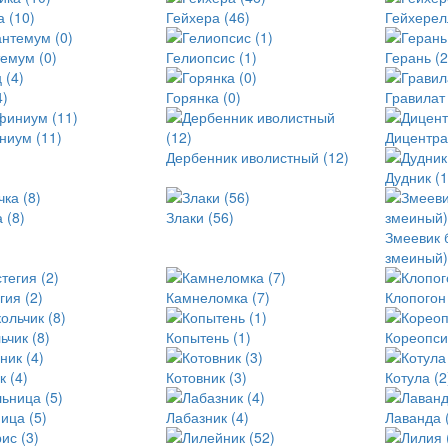
а (10)
Гейхера (46)
Гейхерел
емум (0)
Гелиопсис (1)
Герань (2
4)
Горянка (0)
Гравилат 
ниум (11)
Дицентра
Дербенник иволистный (12)
Дудник (1
 (8)
Злаки (56)
Змеевик 
змеиный)
гия (2)
Камнеломка (7)
Клопогон 
ьчик (8)
Копытень (1)
Кореопси
к (4)
Котовник (3)
Котула (2
ица (5)
Лабазник (4)
Лаванда 