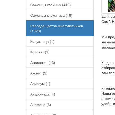
Саженцы хвойных (419)
Саженцы клематиса (18)
Если вы
Сам". Н
Рассада цветов многолетников
(1328)
Мы пред
Калужница (1)
вы найд
выращив
Коровяк (1)
Аквилегия (13)
Когда в
отбираю
вам тол
Аконит (2)
Алиссум (1)
интерне
Наши оп
Андромеда (4)
стремим
удобны
Анемона (6)