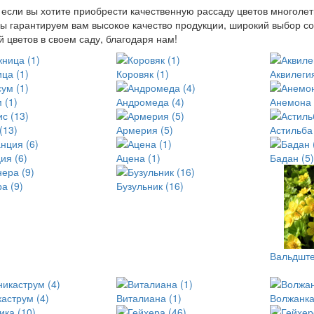
, если вы хотите приобрести качественную рассаду цветов многол
ы гарантируем вам высокое качество продукции, широкий выбор с
й цветов в своем саду, благодаря нам!
ца (1)
Коровяк (1)
Аквилегия
 (1)
Андромеда (4)
Анемона 
(13)
Армерия (5)
Астильба
ия (6)
Ацена (1)
Бадан (5
а (9)
Бузульник (16)
Вальдште
аструм (4)
Виталиана (1)
Волжанка