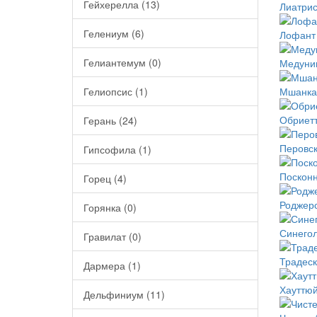
Гейхерелла (13)
Лиатрис
Гелениум (6)
Лофант 
Гелиантемум (0)
Медуниц
Гелиопсис (1)
Мшанка 
Обриетт
Герань (24)
Перовск
Гипсофила (1)
Посконн
Горец (4)
Роджерс
Горянка (0)
Синегол
Гравилат (0)
Традеск
Дармера (1)
Хауттюй
Дельфиниум (11)