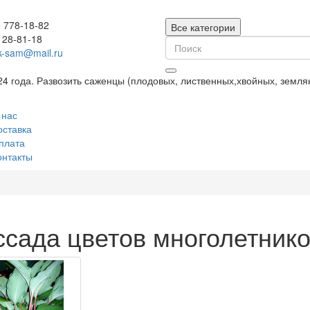
) 778-18-82
Все категории
128-81-18
k-sam@mail.ru
24 года. Развозить саженцы (плодовых, лиственных,хвойных, земл
 нас
оставка
плата
онтакты
ссада цветов многолетник