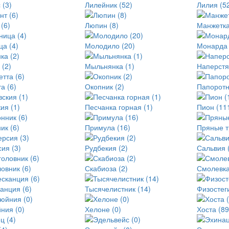
 (3)
Лилейник (52)
Лилия (5
(6)
Люпин (8)
Манжетка
а (4)
Молодило (20)
Монарда 
(2)
Мыльнянка (1)
Наперстя
а (6)
Окопник (2)
Папоротн
ия (1)
Песчанка горная (1)
Пион (11
ик (6)
Примула (16)
Пряные т
ия (3)
Рудбекия (2)
Сальвия 
овник (6)
Скабиоза (2)
Смолевка
анция (6)
Тысячелистник (14)
Физостеги
ния (0)
Хелоне (0)
Хоста (89