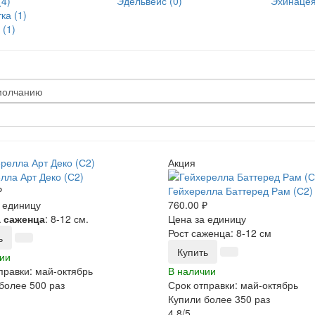
(4)
Эдельвейс (0)
Эхинацея
 (1)
Акция
лла Арт Деко (С2)
₽
Гейхерелла Баттеред Рам (С2)
 единицу
760.00 ₽
 саженца
: 8-12 см.
Цена за единицу
Рост саженца: 8-12 см
ь
Купить
ии
правки: май-октябрь
В наличии
более 500 раз
Срок отправки: май-октябрь
Купили более 350 раз
4.8/5