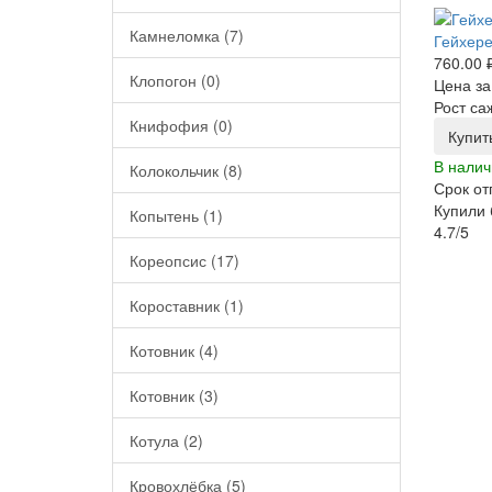
Камнеломка (7)
Гейхере
760.00 
Клопогон (0)
Цена за
Рост са
Книфофия (0)
Купит
В налич
Колокольчик (8)
Срок от
Купили 
Копытень (1)
4.7/5
Кореопсис (17)
Короставник (1)
Котовник (4)
Котовник (3)
Котула (2)
Кровохлёбка (5)