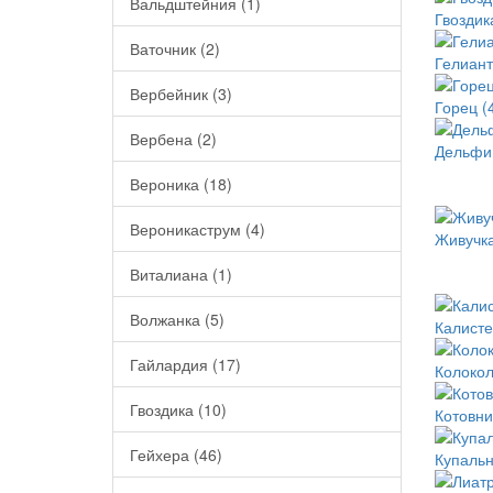
Вальдштейния (1)
Гвоздик
Ваточник (2)
Гелиант
Вербейник (3)
Горец (
Вербена (2)
Дельфи
Вероника (18)
Вероникаструм (4)
Живучка
Виталиана (1)
Волжанка (5)
Калисте
Гайлардия (17)
Колокол
Гвоздика (10)
Котовни
Гейхера (46)
Купальн