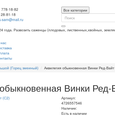
) 778-18-82
Все категории
128-81-18
k-sam@mail.ru
24 года. Развозить саженцы (плодовых, лиственных,хвойных, земл
 нас
оставка
плата
онтакты
льшой (Горец змеиный)
Аквилегия обыкновенная Винки Ред-Вайт 
обыкновенная Винки Ред-В
Артикул:
4726557546
Наличие:
Есть в наличии