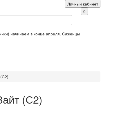
Личный кабинет
0
яники) начинаем в конце апреля. Саженцы
(С2)
айт (С2)