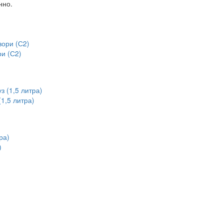
нно.
и (С2)
1,5 литра)
)