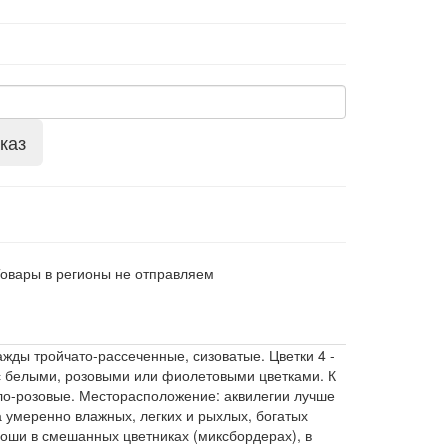
каз
Товары в регионы не отправляем
ажды тройчато-рассеченные, сизоватые. Цветки 4 -
 с белыми, розовыми или фиолетовыми цветками. К
ело-розовые. Месторасположение: аквилегии лучше
а умеренно влажных, легких и рыхлых, богатых
оши в смешанных цветниках (миксбордерах), в