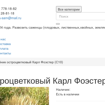
) 778-18-82
Все категории
128-81-18
k-sam@mail.ru
24 года. Развозить саженцы (плодовых, лиственных,хвойных, земл
 нас
оставка
плата
онтакты
ник остроцветковый Карл Фоэстер (С10)
роцветковый Карл Фоэстер
Наличие:
Есть в наличии