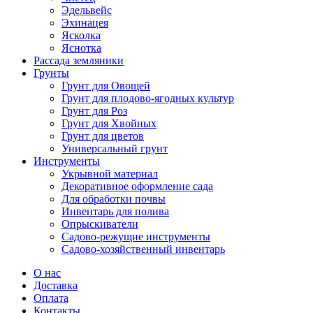
Эдельвейс
Эхинацея
Ясколка
Яснотка
Рассада земляники
Грунты
Грунт для Овощей
Грунт для плодово-ягодных культур
Грунт для Роз
Грунт для Хвойных
Грунт для цветов
Универсальный грунт
Инструменты
Укрывной материал
Декоративное оформление сада
Для обработки почвы
Инвентарь для полива
Опрыскиватели
Садово-режущие инструменты
Садово-хозяйственный инвентарь
О нас
Доставка
Оплата
Контакты