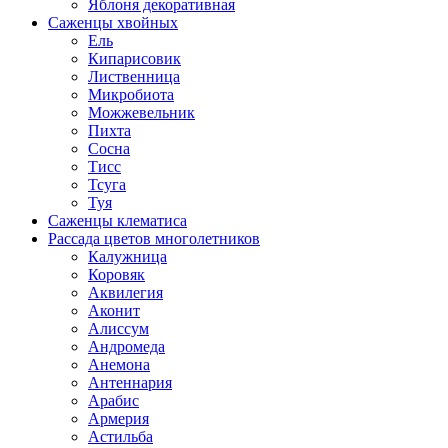
Яблоня декоративная
Саженцы хвойных
Ель
Кипарисовик
Лиственница
Микробиота
Можжевельник
Пихта
Сосна
Тисс
Тсуга
Туя
Саженцы клематиса
Рассада цветов многолетников
Калужница
Коровяк
Аквилегия
Аконит
Алиссум
Андромеда
Анемона
Антеннария
Арабис
Армерия
Астильба