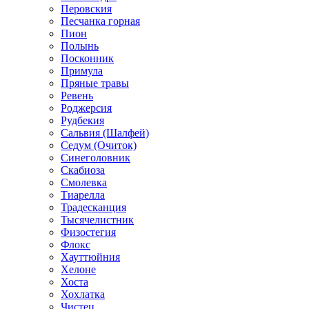
Перовския
Песчанка горная
Пион
Полынь
Посконник
Примула
Пряные травы
Ревень
Роджерсия
Рудбекия
Сальвия (Шалфей)
Седум (Очиток)
Синеголовник
Скабиоза
Смолевка
Тиарелла
Традесканция
Тысячелистник
Физостегия
Флокс
Хауттюйния
Хелоне
Хоста
Хохлатка
Чистец