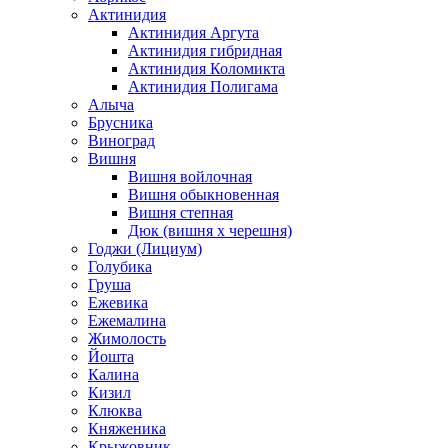
Актинидия
Актинидия Аргута
Актинидия гибридная
Актинидия Коломикта
Актинидия Полигама
Алыча
Брусника
Виноград
Вишня
Вишня войлочная
Вишня обыкновенная
Вишня степная
Дюк (вишня х черешня)
Годжи (Лициум)
Голубика
Груша
Ежевика
Ежемалина
Жимолость
Йошта
Калина
Кизил
Клюква
Княженика
Крыжовник