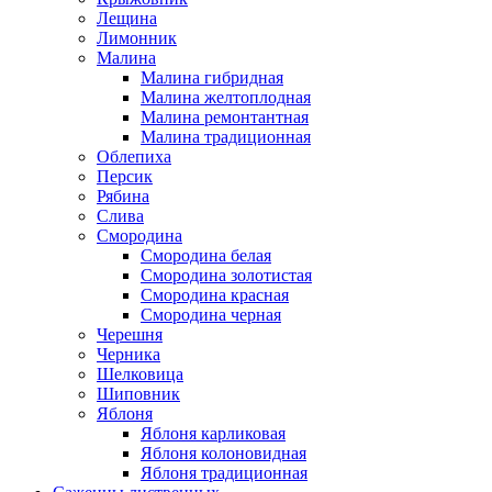
Лещина
Лимонник
Малина
Малина гибридная
Малина желтоплодная
Малина ремонтантная
Малина традиционная
Облепиха
Персик
Рябина
Слива
Смородина
Смородина белая
Смородина золотистая
Смородина красная
Смородина черная
Черешня
Черника
Шелковица
Шиповник
Яблоня
Яблоня карликовая
Яблоня колоновидная
Яблоня традиционная