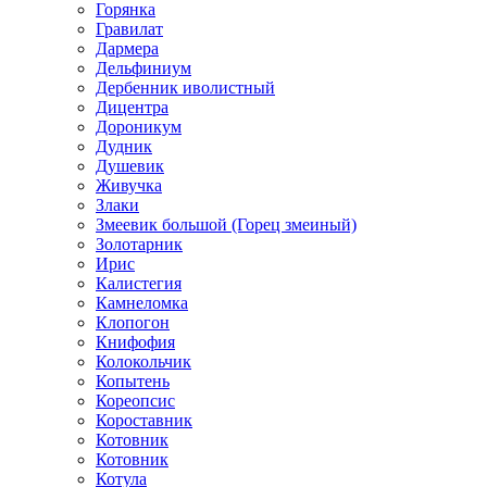
Горянка
Гравилат
Дармера
Дельфиниум
Дербенник иволистный
Дицентра
Дороникум
Дудник
Душевик
Живучка
Злаки
Змеевик большой (Горец змеиный)
Золотарник
Ирис
Калистегия
Камнеломка
Клопогон
Книфофия
Колокольчик
Копытень
Кореопсис
Короставник
Котовник
Котовник
Котула