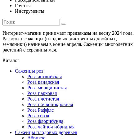
Грунты
Инструменты
Интернет-магазин принимает предзаказы на весну 2024 года.
Развозить саженцы (плодовых, лиственных,хвойных,
земляники) начинаем в конце апреля. Саженцы многолетних
растений с середины мая.
Каталог
Саженцы роз
Роза английская
Роза канадская
Роза морщинистая
Роза парковая
Роза плетистая
Роза почвопокровная
Роза Раффлс
Роза сизая
Роза флорибунда
Роза чайно-гибридная
Саженцы плодовых деревьев
Абрикос