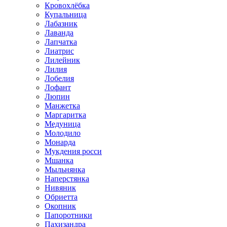
Кровохлёбка
Купальница
Лабазник
Лаванда
Лапчатка
Лиатрис
Лилейник
Лилия
Лобелия
Лофант
Люпин
Манжетка
Маргаритка
Медуница
Молодило
Монарда
Мукдения росси
Мшанка
Мыльнянка
Наперстянка
Нивяник
Обриетта
Окопник
Папоротники
Пахизандра