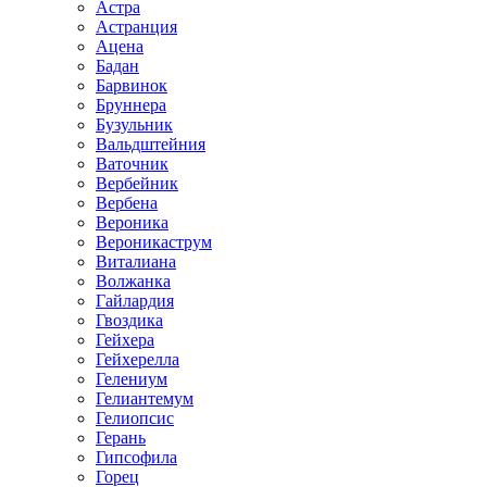
Астра
Астранция
Ацена
Бадан
Барвинок
Бруннера
Бузульник
Вальдштейния
Ваточник
Вербейник
Вербена
Вероника
Вероникаструм
Виталиана
Волжанка
Гайлардия
Гвоздика
Гейхера
Гейхерелла
Гелениум
Гелиантемум
Гелиопсис
Герань
Гипсофила
Горец