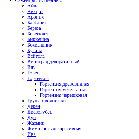
Саженцы лиственных
Айва
Акация
Арония
Барбарис
Береза
Бересклет
Бирючина
Боярышник
Бузина
Вейгела
Виноград декоративный
Вяз
Горец
Гортензия
Гортензия древовидная
Гортензия метельчатая
Гортензия черешковая
Груша иволистная
Дерен
Древогубец
Дуб
Жасмин
Жимолость декоративная
Ива