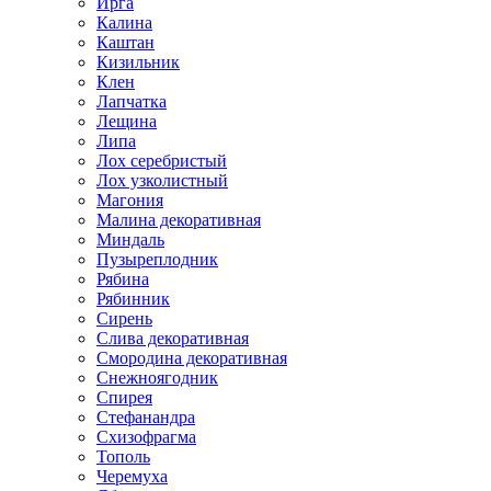
Ирга
Калина
Каштан
Кизильник
Клен
Лапчатка
Лещина
Липа
Лох серебристый
Лох узколистный
Магония
Малина декоративная
Миндаль
Пузыреплодник
Рябина
Рябинник
Сирень
Слива декоративная
Смородина декоративная
Снежноягодник
Спирея
Стефанандра
Схизофрагма
Тополь
Черемуха