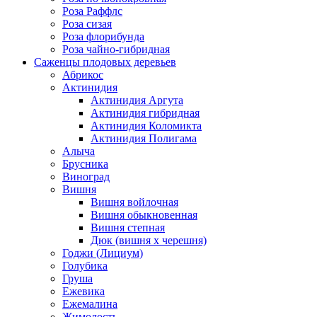
Роза Раффлс
Роза сизая
Роза флорибунда
Роза чайно-гибридная
Саженцы плодовых деревьев
Абрикос
Актинидия
Актинидия Аргута
Актинидия гибридная
Актинидия Коломикта
Актинидия Полигама
Алыча
Брусника
Виноград
Вишня
Вишня войлочная
Вишня обыкновенная
Вишня степная
Дюк (вишня х черешня)
Годжи (Лициум)
Голубика
Груша
Ежевика
Ежемалина
Жимолость