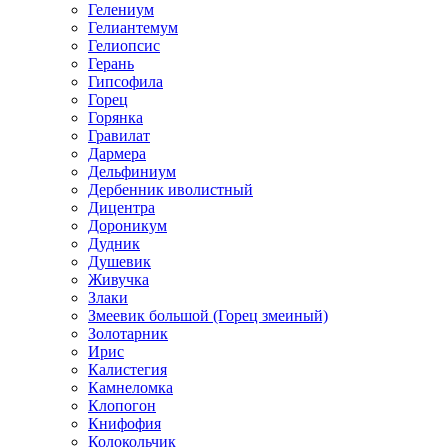
Гелениум
Гелиантемум
Гелиопсис
Герань
Гипсофила
Горец
Горянка
Гравилат
Дармера
Дельфиниум
Дербенник иволистный
Дицентра
Дороникум
Дудник
Душевик
Живучка
Злаки
Змеевик большой (Горец змеиный)
Золотарник
Ирис
Калистегия
Камнеломка
Клопогон
Книфофия
Колокольчик