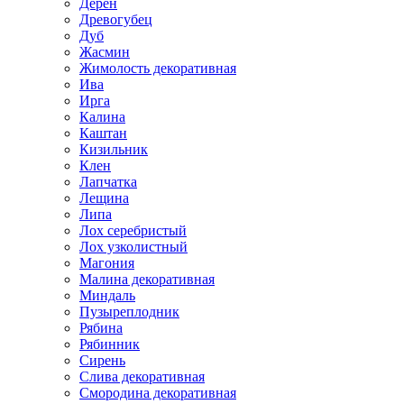
Дерен
Древогубец
Дуб
Жасмин
Жимолость декоративная
Ива
Ирга
Калина
Каштан
Кизильник
Клен
Лапчатка
Лещина
Липа
Лох серебристый
Лох узколистный
Магония
Малина декоративная
Миндаль
Пузыреплодник
Рябина
Рябинник
Сирень
Слива декоративная
Смородина декоративная