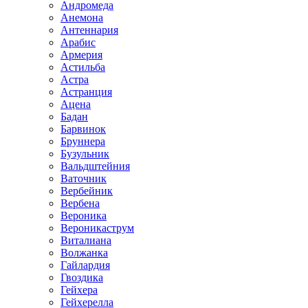
Андромеда
Анемона
Антеннария
Арабис
Армерия
Астильба
Астра
Астранция
Ацена
Бадан
Барвинок
Бруннера
Бузульник
Вальдштейния
Ваточник
Вербейник
Вербена
Вероника
Вероникаструм
Виталиана
Волжанка
Гайлардия
Гвоздика
Гейхера
Гейхерелла