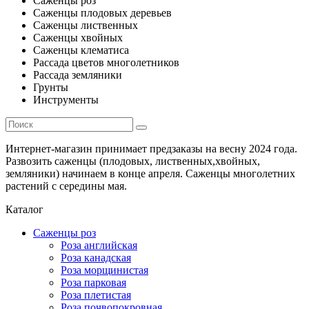
Саженцы роз
Саженцы плодовых деревьев
Саженцы лиственных
Саженцы хвойных
Саженцы клематиса
Рассада цветов многолетников
Рассада земляники
Грунты
Инструменты
Интернет-магазин принимает предзаказы на весну 2024 года.
Развозить саженцы (плодовых, лиственных,хвойных,
земляники) начинаем в конце апреля. Саженцы многолетних
растений с середины мая.
Каталог
Саженцы роз
Роза английская
Роза канадская
Роза морщинистая
Роза парковая
Роза плетистая
Роза почвопокровная