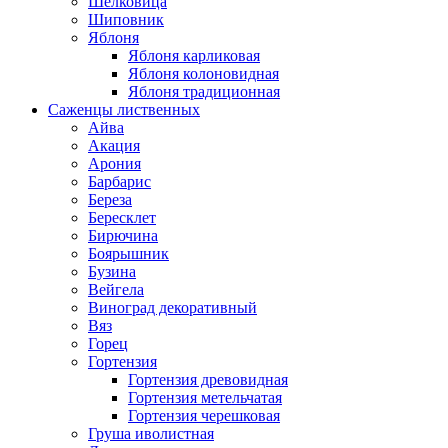
Шелковица
Шиповник
Яблоня
Яблоня карликовая
Яблоня колоновидная
Яблоня традиционная
Саженцы лиственных
Айва
Акация
Арония
Барбарис
Береза
Бересклет
Бирючина
Боярышник
Бузина
Вейгела
Виноград декоративный
Вяз
Горец
Гортензия
Гортензия древовидная
Гортензия метельчатая
Гортензия черешковая
Груша иволистная