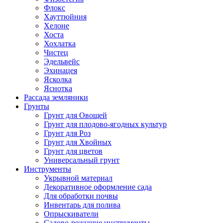
Флокс
Хауттюйния
Хелоне
Хоста
Хохлатка
Чистец
Эдельвейс
Эхинацея
Ясколка
Яснотка
Рассада земляники
Грунты
Грунт для Овощей
Грунт для плодово-ягодных культур
Грунт для Роз
Грунт для Хвойных
Грунт для цветов
Универсальный грунт
Инструменты
Укрывной материал
Декоративное оформление сада
Для обработки почвы
Инвентарь для полива
Опрыскиватели
Садово-режущие инструменты