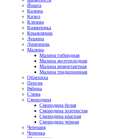
Йошта
Калина
Кизил
Клюква
Княженика
Крыжовник
Лещина
Лимонник
Малина
Малина гибридная
Малина желтоплодная
Малина ремонтантная
Малина традиционная
Облепиха
Персик
Рябина
Слива
Смородина
Смородина белая
Смородина золотистая
Смородина красная
Смородина черная
Черешня
Черника