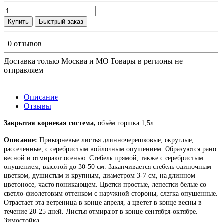
Купить
Быстрый заказ
0 отзывов
Доставка только Москва и МО Товары в регионы не
отправляем
Описание
Отзывы
Закрытая корневая система,
объём горшка 1,5л
Описание:
Прикорневые листья длинночерешковые, округлые,
рассеченные, с серебристым войлочным опушением. Образуются рано
весной и отмирают осенью. Стебель прямой, также с серебристым
опушением, высотой до 30-50 см. Заканчивается стебель одиночным
цветком, душистым и крупным, диаметром 3-7 см, на длинном
цветоносе, часто поникающем. Цветки простые, лепестки белые со
светло-фиолетовым оттенком с наружной стороны, слегка опушенные.
Отрастает эта ветреница в конце апреля, а цветет в конце весны в
течение 20-25 дней. Листья отмирают в конце сентября-октябре.
Зимостойка.