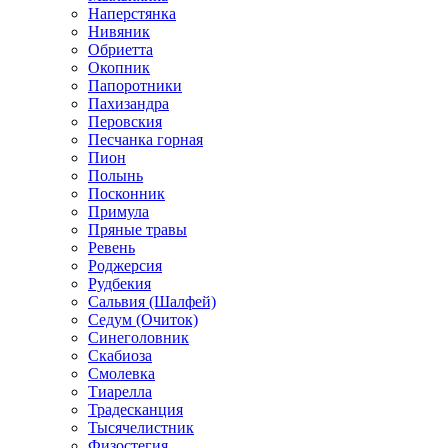
Наперстянка
Нивяник
Обриетта
Окопник
Папоротники
Пахизандра
Перовския
Песчанка горная
Пион
Полынь
Посконник
Примула
Пряные травы
Ревень
Роджерсия
Рудбекия
Сальвия (Шалфей)
Седум (Очиток)
Синеголовник
Скабиоза
Смолевка
Тиарелла
Традесканция
Тысячелистник
Физостегия