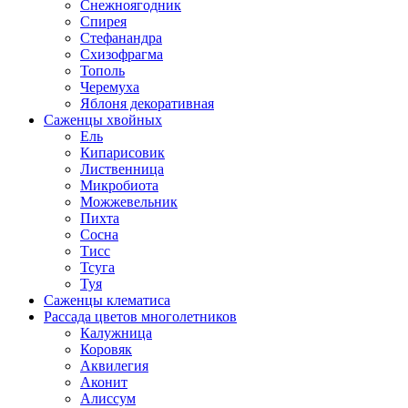
Снежноягодник
Спирея
Стефанандра
Схизофрагма
Тополь
Черемуха
Яблоня декоративная
Саженцы хвойных
Ель
Кипарисовик
Лиственница
Микробиота
Можжевельник
Пихта
Сосна
Тисс
Тсуга
Туя
Саженцы клематиса
Рассада цветов многолетников
Калужница
Коровяк
Аквилегия
Аконит
Алиссум