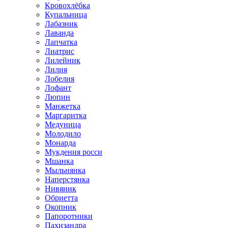
Кровохлёбка
Купальница
Лабазник
Лаванда
Лапчатка
Лиатрис
Лилейник
Лилия
Лобелия
Лофант
Люпин
Манжетка
Маргаритка
Медуница
Молодило
Монарда
Мукдения росси
Мшанка
Мыльнянка
Наперстянка
Нивяник
Обриетта
Окопник
Папоротники
Пахизандра