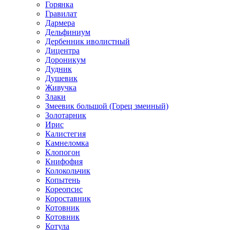
Горянка
Гравилат
Дармера
Дельфиниум
Дербенник иволистный
Дицентра
Дороникум
Дудник
Душевик
Живучка
Злаки
Змеевик большой (Горец змеиный)
Золотарник
Ирис
Калистегия
Камнеломка
Клопогон
Книфофия
Колокольчик
Копытень
Кореопсис
Короставник
Котовник
Котовник
Котула