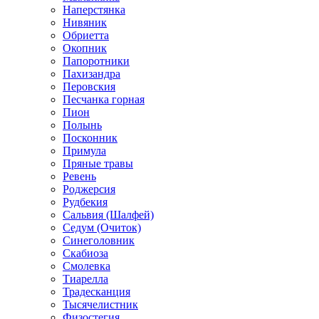
Наперстянка
Нивяник
Обриетта
Окопник
Папоротники
Пахизандра
Перовския
Песчанка горная
Пион
Полынь
Посконник
Примула
Пряные травы
Ревень
Роджерсия
Рудбекия
Сальвия (Шалфей)
Седум (Очиток)
Синеголовник
Скабиоза
Смолевка
Тиарелла
Традесканция
Тысячелистник
Физостегия