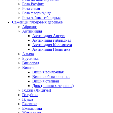
Роза Раффлс
Роза сизая
Роза флорибунда
Роза чайно-гибридная
Саженцы плодовых деревьев
Абрикос
Актинидия
Актинидия Аргута
Актинидия гибридная
Актинидия Коломикта
Актинидия Полигама
Алыча
Брусника
Виноград
Вишня
Вишня войлочная
Вишня обыкновенная
Вишня степная
Дюк (вишня х черешня)
Годжи (Лициум)
Голубика
Груша
Ежевика
Ежемалина
Жимолость