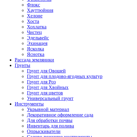
Флокс
Хауттюйния
Хелоне
Хоста
Хохлатка
Чистец
Эдельвейс
Эхинацея
Ясколка
Яснотка
Рассада земляники
Грунты
Грунт для Овощей
Грунт для плодово-ягодных культур
Грунт для Роз
Грунт для Хвойных
Грунт для цветов
Универсальный грунт
Инструменты
Укрывной материал
Декоративное оформление сада
Для обработки почвы
Инвентарь для полива
Опрыскиватели
Садово-режущие инструменты