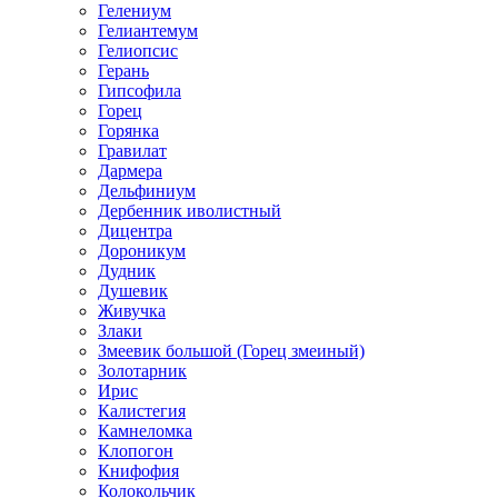
Гелениум
Гелиантемум
Гелиопсис
Герань
Гипсофила
Горец
Горянка
Гравилат
Дармера
Дельфиниум
Дербенник иволистный
Дицентра
Дороникум
Дудник
Душевик
Живучка
Злаки
Змеевик большой (Горец змеиный)
Золотарник
Ирис
Калистегия
Камнеломка
Клопогон
Книфофия
Колокольчик