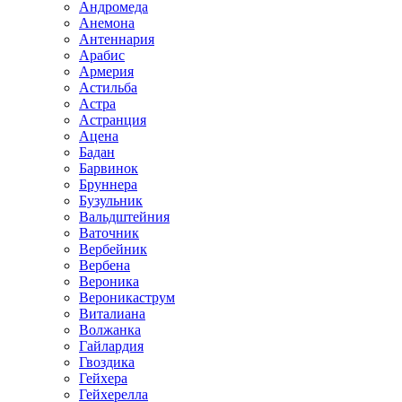
Андромеда
Анемона
Антеннария
Арабис
Армерия
Астильба
Астра
Астранция
Ацена
Бадан
Барвинок
Бруннера
Бузульник
Вальдштейния
Ваточник
Вербейник
Вербена
Вероника
Вероникаструм
Виталиана
Волжанка
Гайлардия
Гвоздика
Гейхера
Гейхерелла