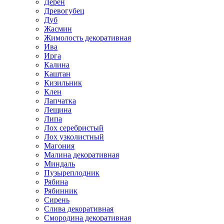
Дерен
Древогубец
Дуб
Жасмин
Жимолость декоративная
Ива
Ирга
Калина
Каштан
Кизильник
Клен
Лапчатка
Лещина
Липа
Лох серебристый
Лох узколистный
Магония
Малина декоративная
Миндаль
Пузыреплодник
Рябина
Рябинник
Сирень
Слива декоративная
Смородина декоративная