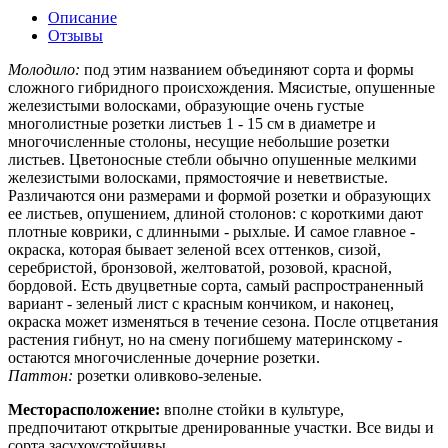
Описание
Отзывы
Молодило:
под этим названием объединяют сорта и формы
сложного гибридного происхождения. Мясистые, опушенные
железистыми волосками, образующие очень густые
многолистные розетки листьев 1 - 15 см в диаметре и
многочисленные столоны, несущие небольшие розетки
листьев. Цветоносные стебли обычно опушенные мелкими
железистыми волосками, прямостоячие и неветвистые.
Различаются они размерами и формой розетки и образующих
ее листьев, опушением, длиной столонов: с короткими дают
плотные коврики, с длинными - рыхлые. И самое главное -
окраска, которая бывает зеленой всех оттенков, сизой,
серебристой, бронзовой, желтоватой, розовой, красной,
бордовой. Есть двуцветные сорта, самый распространенный
вариант - зеленый лист с красным кончиком, и наконец,
окраска может изменяться в течение сезона. После отцветания
растения гибнут, но на смену погибшему материнскому -
остаются многочисленные дочерние розетки.
Паттон:
розетки оливково-зеленые.
Месторасположение:
вполне стойки в культуре,
предпочитают открытые дренированные участки. Все виды и
сорта засухоустойчивы.