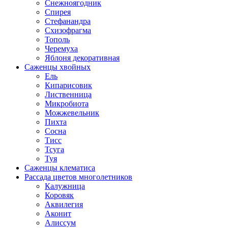
Снежноягодник
Спирея
Стефанандра
Схизофрагма
Тополь
Черемуха
Яблоня декоративная
Саженцы хвойных
Ель
Кипарисовик
Лиственница
Микробиота
Можжевельник
Пихта
Сосна
Тисс
Тсуга
Туя
Саженцы клематиса
Рассада цветов многолетников
Калужница
Коровяк
Аквилегия
Аконит
Алиссум