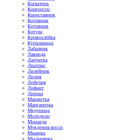
Копытень
Кореопсис
Короставник
Котовник
Котовник
Котула
Кровохлёбка
Купальница
Лабазник
Лаванда
Лапчатка
Лиатрис
Лилейник
Лилия
Лобелия
Лофант
Люпин
Манжетка
Маргаритка
Медуница
Молодило
Монарда
Мукдения росси
Мшанка
Мыльнянка