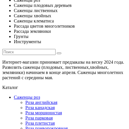
Саженцы роз
Саженцы плодовых деревьев
Саженцы лиственных
Саженцы хвойных
Саженцы клематиса
Рассада цветов многолетников
Рассада земляники
Грунты
Инструменты
Интернет-магазин принимает предзаказы на весну 2024 года.
Развозить саженцы (плодовых, лиственных,хвойных,
земляники) начинаем в конце апреля. Саженцы многолетних
растений с середины мая.
Каталог
Саженцы роз
Роза английская
Роза канадская
Роза морщинистая
Роза парковая
Роза плетистая
Роза почвопокровная