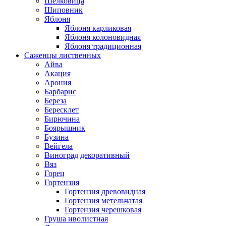
Шелковица
Шиповник
Яблоня
Яблоня карликовая
Яблоня колоновидная
Яблоня традиционная
Саженцы лиственных
Айва
Акация
Арония
Барбарис
Береза
Бересклет
Бирючина
Боярышник
Бузина
Вейгела
Виноград декоративный
Вяз
Горец
Гортензия
Гортензия древовидная
Гортензия метельчатая
Гортензия черешковая
Груша иволистная