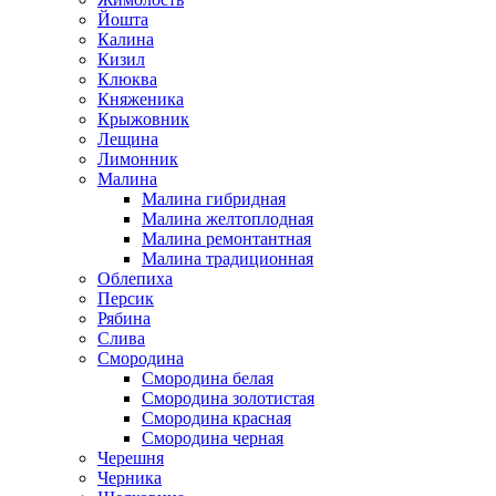
Йошта
Калина
Кизил
Клюква
Княженика
Крыжовник
Лещина
Лимонник
Малина
Малина гибридная
Малина желтоплодная
Малина ремонтантная
Малина традиционная
Облепиха
Персик
Рябина
Слива
Смородина
Смородина белая
Смородина золотистая
Смородина красная
Смородина черная
Черешня
Черника