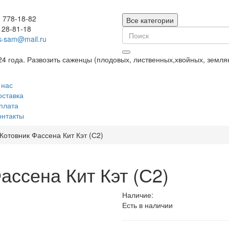
) 778-18-82
Все категории
128-81-18
k-sam@mail.ru
24 года. Развозить саженцы (плодовых, лиственных,хвойных, земл
 нас
оставка
плата
онтакты
Котовник Фассена Кит Кэт (С2)
ассена Кит Кэт (С2)
Наличие:
Есть в наличии