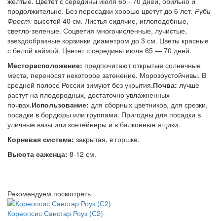
желтые. Цветет с середины июля 65 - 70 дней, обильно и
продолжительно. Без пересадки хорошо цветут до 6 лет.
Руби
Фрост:
высотой 40 см. Листья сидячие, иглоподобные,
светло-зеленые. Соцветия многочисленные, лучистые,
звездообразные корзинки диаметром до 3 см. Цветы красные
с белой каймой. Цветет с середины июля 65 — 70 дней.
Месторасположение:
предпочитают открытые солнечные
места, переносят некоторое затенение. Морозоустойчивы. В
средней полосе России зимуют без укрытия.
Почва:
лучше
растут на плодородных, достаточно увлажненных
почвах.
Использование:
для сборных цветников, для срезки,
посадки в бордюры или группами. Пригодны для посадки в
уличные вазы или контейнеры и в балконные ящики.
Корневая система
:
закрытая, в горшке.
Высота саженца
:
8-12 см.
Рекомендуем посмотреть
Кореопсис Санстар Роуз (С2)