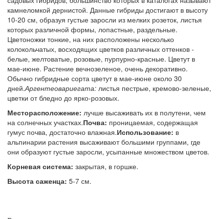
садовых гибридов, большинство которых в каталогах называют
камнеломкой дернистой. Данные гибриды достигают в высоту
10-20 см, образуя густые заросли из мелких розеток, листья
которых различной формы, лопастные, раздельные.
Цветоножки тонкие, на них расположены несколько
колокольчатых, восходящих цветков различных оттенков -
белые, желтоватые, розовые, пурпурно-красные. Цветут в
мае-июне. Растение вечнозеленое, очень декоративно.
Обычно гибридные сорта цветут в мае-июне около 30
дней.
Аргентеовариегата:
листья пестрые, кремово-зеленые,
цветки от бледно до ярко-розовых.
Месторасположение:
лучше высаживать их в полутени, чем
на солнечных участках.
Почва:
проницаемая, содержащая
гумус почва, достаточно влажная.
Использование:
в
альпинарии растения высаживают большими группами, где
они образуют густые заросли, усыпанные множеством цветов.
Корневая система
:
закрытая, в горшке.
Высота саженца
:
5-7 см.