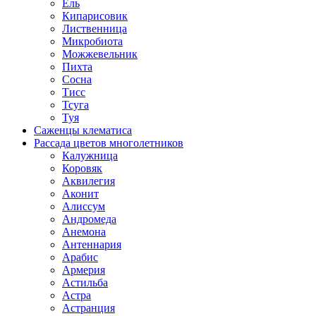
Ель
Кипарисовик
Лиственница
Микробиота
Можжевельник
Пихта
Сосна
Тисс
Тсуга
Туя
Саженцы клематиса
Рассада цветов многолетников
Калужница
Коровяк
Аквилегия
Аконит
Алиссум
Андромеда
Анемона
Антеннария
Арабис
Армерия
Астильба
Астра
Астранция