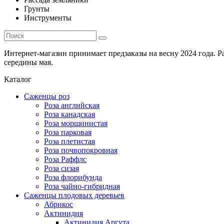
Грунты
Инструменты
Интернет-магазин принимает предзаказы на весну 2024 года. 
середины мая.
Каталог
Саженцы роз
Роза английская
Роза канадская
Роза морщинистая
Роза парковая
Роза плетистая
Роза почвопокровная
Роза Раффлс
Роза сизая
Роза флорибунда
Роза чайно-гибридная
Саженцы плодовых деревьев
Абрикос
Актинидия
Актинидия Аргута