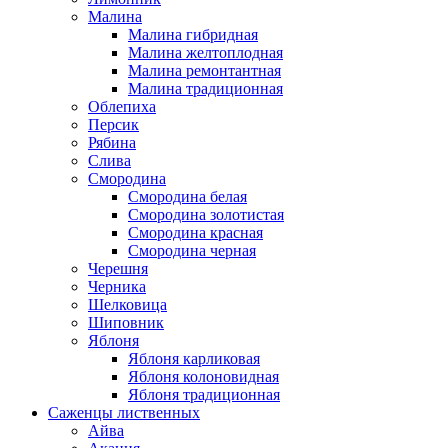
Малина
Малина гибридная
Малина желтоплодная
Малина ремонтантная
Малина традиционная
Облепиха
Персик
Рябина
Слива
Смородина
Смородина белая
Смородина золотистая
Смородина красная
Смородина черная
Черешня
Черника
Шелковица
Шиповник
Яблоня
Яблоня карликовая
Яблоня колоновидная
Яблоня традиционная
Саженцы лиственных
Айва