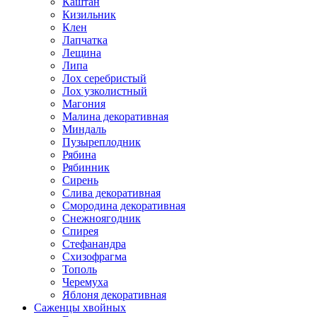
Каштан
Кизильник
Клен
Лапчатка
Лещина
Липа
Лох серебристый
Лох узколистный
Магония
Малина декоративная
Миндаль
Пузыреплодник
Рябина
Рябинник
Сирень
Слива декоративная
Смородина декоративная
Снежноягодник
Спирея
Стефанандра
Схизофрагма
Тополь
Черемуха
Яблоня декоративная
Саженцы хвойных