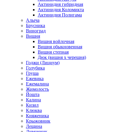
Актинидия гибридная
Актинидия Коломикта
Актинидия Полигама
Алыча
Брусника
Виноград
Вишня
Вишня войлочная
Вишня обыкновенная
Вишня степная
Дюк (вишня х черешня)
Годжи (Лициум)
Голубика
Груша
Ежевика
Ежемалина
Жимолость
Йошта
Калина
Кизил
Клюква
Княженика
Крыжовник
Лещина
Лимонник