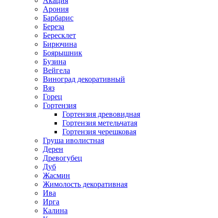
Акация
Арония
Барбарис
Береза
Бересклет
Бирючина
Боярышник
Бузина
Вейгела
Виноград декоративный
Вяз
Горец
Гортензия
Гортензия древовидная
Гортензия метельчатая
Гортензия черешковая
Груша иволистная
Дерен
Древогубец
Дуб
Жасмин
Жимолость декоративная
Ива
Ирга
Калина