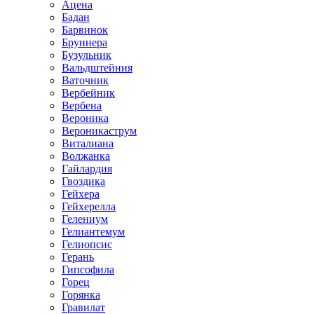
Ацена
Бадан
Барвинок
Бруннера
Бузульник
Вальдштейния
Ваточник
Вербейник
Вербена
Вероника
Вероникаструм
Виталиана
Волжанка
Гайлардия
Гвоздика
Гейхера
Гейхерелла
Гелениум
Гелиантемум
Гелиопсис
Герань
Гипсофила
Горец
Горянка
Гравилат