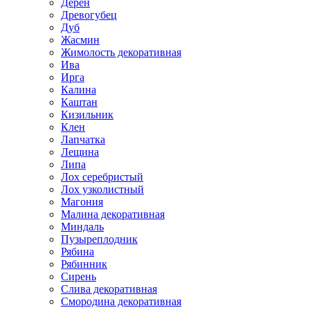
Дерен
Древогубец
Дуб
Жасмин
Жимолость декоративная
Ива
Ирга
Калина
Каштан
Кизильник
Клен
Лапчатка
Лещина
Липа
Лох серебристый
Лох узколистный
Магония
Малина декоративная
Миндаль
Пузыреплодник
Рябина
Рябинник
Сирень
Слива декоративная
Смородина декоративная