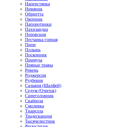
Наперстянка
Нивяник
Обриетта
Окопник
Папоротники
Пахизандра
Перовския
Песчанка горная
Пион
Полынь
Посконник
Примула
Пряные травы
Ревень
Роджерсия
Рудбекия
Сальвия (Шалфей)
Седум (Очиток)
Синеголовник
Скабиоза
Смолевка
Тиарелла
Традесканция
Тысячелистник
Физостегия