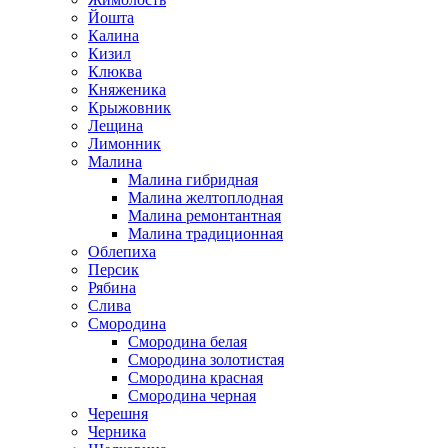
Йошта
Калина
Кизил
Клюква
Княженика
Крыжовник
Лещина
Лимонник
Малина
Малина гибридная
Малина желтоплодная
Малина ремонтантная
Малина традиционная
Облепиха
Персик
Рябина
Слива
Смородина
Смородина белая
Смородина золотистая
Смородина красная
Смородина черная
Черешня
Черника