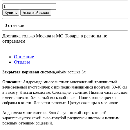
Купить
Быстрый заказ
0 отзывов
Доставка только Москва и МО Товары в регионы не
отправляем
Описание
Отзывы
Закрытая корневая система,
объём горшка 3л
Описание:
Андромеда многолистная
: многолетний травянистый
вечнозеленый кустарничек с приподнимающимися побегами 30-40 см
в высоту. Листья кожистые, блестящие, зеленые. Нижняя часть листьев
имеет синевато-беловатый восковой налет. Поникающие цветки
собраны в кисти. Лепестки розовые. Цветут саженцы в мае-июне.
Андромеда многолистная Блю Лагун
: н
овый сорт, который
характеризуется яркой сизо-голубой расцветкой листвы и нежным
розовым оттенком соцветий.