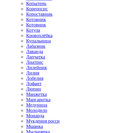
Копытень
Кореопсис
Короставник
Котовник
Котовник
Котула
Кровохлёбка
Купальница
Лабазник
Лаванда
Лапчатка
Лиатрис
Лилейник
Лилия
Лобелия
Лофант
Люпин
Манжетка
Маргаритка
Медуница
Молодило
Монарда
Мукдения росси
Мшанка
Мыльнянка