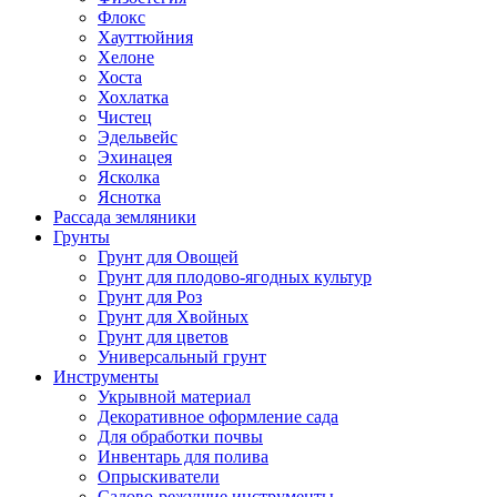
Флокс
Хауттюйния
Хелоне
Хоста
Хохлатка
Чистец
Эдельвейс
Эхинацея
Ясколка
Яснотка
Рассада земляники
Грунты
Грунт для Овощей
Грунт для плодово-ягодных культур
Грунт для Роз
Грунт для Хвойных
Грунт для цветов
Универсальный грунт
Инструменты
Укрывной материал
Декоративное оформление сада
Для обработки почвы
Инвентарь для полива
Опрыскиватели
Садово-режущие инструменты