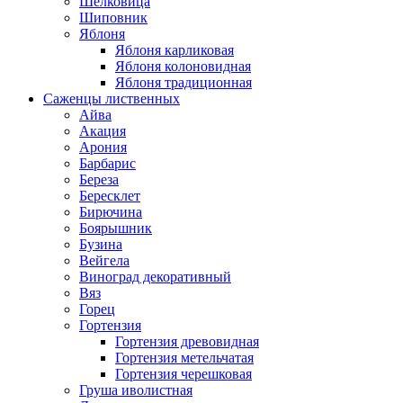
Шелковица
Шиповник
Яблоня
Яблоня карликовая
Яблоня колоновидная
Яблоня традиционная
Саженцы лиственных
Айва
Акация
Арония
Барбарис
Береза
Бересклет
Бирючина
Боярышник
Бузина
Вейгела
Виноград декоративный
Вяз
Горец
Гортензия
Гортензия древовидная
Гортензия метельчатая
Гортензия черешковая
Груша иволистная