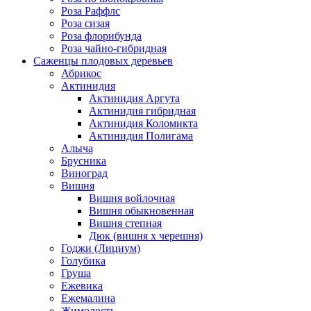
Роза Раффлс
Роза сизая
Роза флорибунда
Роза чайно-гибридная
Саженцы плодовых деревьев
Абрикос
Актинидия
Актинидия Аргута
Актинидия гибридная
Актинидия Коломикта
Актинидия Полигама
Алыча
Брусника
Виноград
Вишня
Вишня войлочная
Вишня обыкновенная
Вишня степная
Дюк (вишня х черешня)
Годжи (Лициум)
Голубика
Груша
Ежевика
Ежемалина
Жимолость