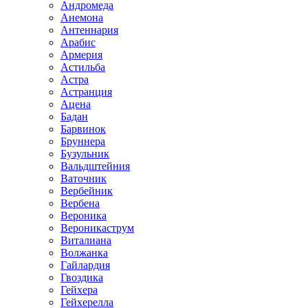
Андромеда
Анемона
Антеннария
Арабис
Армерия
Астильба
Астра
Астранция
Ацена
Бадан
Барвинок
Бруннера
Бузульник
Вальдштейния
Ваточник
Вербейник
Вербена
Вероника
Вероникаструм
Виталиана
Волжанка
Гайлардия
Гвоздика
Гейхера
Гейхерелла