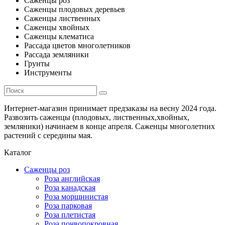
Саженцы роз
Саженцы плодовых деревьев
Саженцы лиственных
Саженцы хвойных
Саженцы клематиса
Рассада цветов многолетников
Рассада земляники
Грунты
Инструменты
Интернет-магазин принимает предзаказы на весну 2024 года.
Развозить саженцы (плодовых, лиственных,хвойных,
земляники) начинаем в конце апреля. Саженцы многолетних
растений с середины мая.
Каталог
Саженцы роз
Роза английская
Роза канадская
Роза морщинистая
Роза парковая
Роза плетистая
Роза почвопокровная