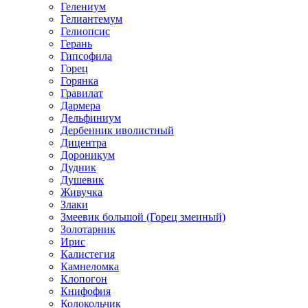
Гелениум
Гелиантемум
Гелиопсис
Герань
Гипсофила
Горец
Горянка
Гравилат
Дармера
Дельфиниум
Дербенник иволистный
Дицентра
Дороникум
Дудник
Душевик
Живучка
Злаки
Змеевик большой (Горец змеиный)
Золотарник
Ирис
Калистегия
Камнеломка
Клопогон
Книфофия
Колокольчик