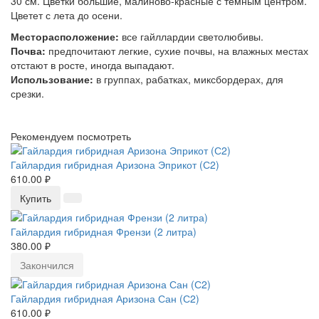
30 см. Цветки большие, малиново-красные с темным центром.
Цветет с лета до осени.
Месторасположение:
все гайллардии светолюбивы.
Почва:
предпочитают легкие, сухие почвы, на влажных местах
отстают в росте, иногда выпадают.
Использование:
в группах, рабатках, миксбордерах, для
срезки.
Рекомендуем посмотреть
Гайлардия гибридная Аризона Эприкот (С2)
610.00 ₽
Купить
Гайлардия гибридная Френзи (2 литра)
380.00 ₽
Закончился
Гайлардия гибридная Аризона Сан (С2)
610.00 ₽