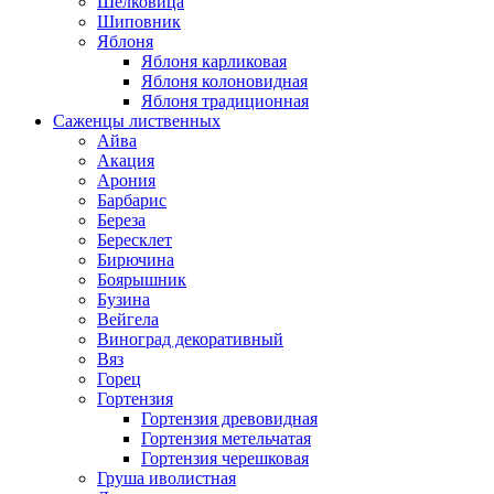
Шелковица
Шиповник
Яблоня
Яблоня карликовая
Яблоня колоновидная
Яблоня традиционная
Саженцы лиственных
Айва
Акация
Арония
Барбарис
Береза
Бересклет
Бирючина
Боярышник
Бузина
Вейгела
Виноград декоративный
Вяз
Горец
Гортензия
Гортензия древовидная
Гортензия метельчатая
Гортензия черешковая
Груша иволистная