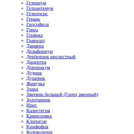
Гелениум
Гелиантемум
Гелиопсис
Герань
Гипсофила
Горец
Горянка
Гравилат
Дармера
Дельфиниум
Дербенник иволистный
Дицентра
Дороникум
Дудник
Душевик
Живучка
Злаки
Змеевик большой (Горец змеиный)
Золотарник
Ирис
Калистегия
Камнеломка
Клопогон
Книфофия
Колокольчик