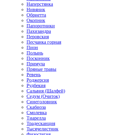
Наперстянка
Нивяник
Обриетта
Окопник
Папоротники
Пахизандра
Перовския
Песчанка горная
Пион
Полынь
Посконник
Примула
Пряные травы
Ревень
Роджерсия
Рудбекия
Сальвия (Шалфей)
Седум (Очиток)
Синеголовник
Скабиоза
Смолевка
Тиарелла
Традесканция
Тысячелистник
Физостегия