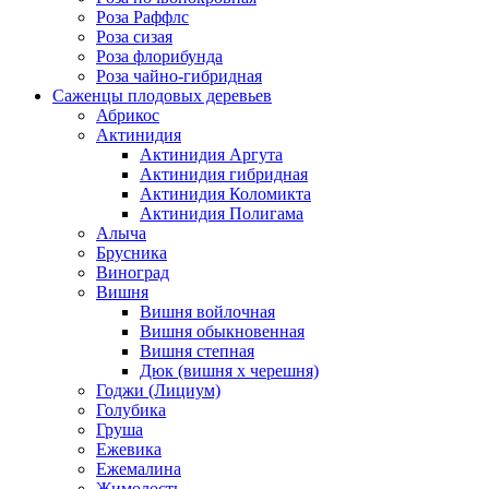
Роза Раффлс
Роза сизая
Роза флорибунда
Роза чайно-гибридная
Саженцы плодовых деревьев
Абрикос
Актинидия
Актинидия Аргута
Актинидия гибридная
Актинидия Коломикта
Актинидия Полигама
Алыча
Брусника
Виноград
Вишня
Вишня войлочная
Вишня обыкновенная
Вишня степная
Дюк (вишня х черешня)
Годжи (Лициум)
Голубика
Груша
Ежевика
Ежемалина
Жимолость