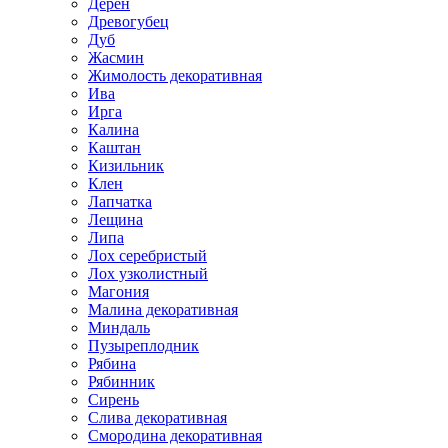
Дерен
Древогубец
Дуб
Жасмин
Жимолость декоративная
Ива
Ирга
Калина
Каштан
Кизильник
Клен
Лапчатка
Лещина
Липа
Лох серебристый
Лох узколистный
Магония
Малина декоративная
Миндаль
Пузыреплодник
Рябина
Рябинник
Сирень
Слива декоративная
Смородина декоративная