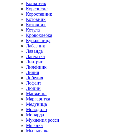
Копытень
Кореопсис
Короставник
Котовник
Котовник
Котула
Кровохлёбка
Купальница
Лабазник
Лаванда
Лапчатка
Лиатрис
Лилейник
Лилия
Лобелия
Лофант
Люпин
Манжетка
Маргаритка
Медуница
Молодило
Монарда
Мукдения росси
Мшанка
Мыльнянка