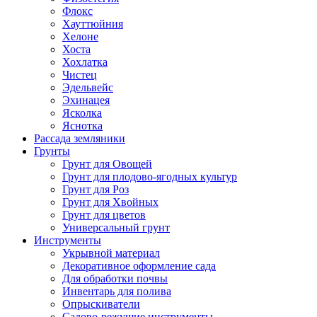
Флокс
Хауттюйния
Хелоне
Хоста
Хохлатка
Чистец
Эдельвейс
Эхинацея
Ясколка
Яснотка
Рассада земляники
Грунты
Грунт для Овощей
Грунт для плодово-ягодных культур
Грунт для Роз
Грунт для Хвойных
Грунт для цветов
Универсальный грунт
Инструменты
Укрывной материал
Декоративное оформление сада
Для обработки почвы
Инвентарь для полива
Опрыскиватели
Садово-режущие инструменты