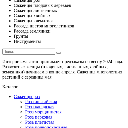
Саженцы роз
Саженцы плодовых деревьев
Саженцы лиственных
Саженцы хвойных
Саженцы клематиса
Рассада цветов многолетников
Рассада земляники
Грунты
Инструменты
Интернет-магазин принимает предзаказы на весну 2024 года.
Развозить саженцы (плодовых, лиственных,хвойных,
земляники) начинаем в конце апреля. Саженцы многолетних
растений с середины мая.
Каталог
Саженцы роз
Роза английская
Роза канадская
Роза морщинистая
Роза парковая
Роза плетистая
Роза почвопокровная