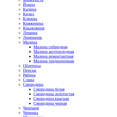
Йошта
Калина
Кизил
Клюква
Княженика
Крыжовник
Лещина
Лимонник
Малина
Малина гибридная
Малина желтоплодная
Малина ремонтантная
Малина традиционная
Облепиха
Персик
Рябина
Слива
Смородина
Смородина белая
Смородина золотистая
Смородина красная
Смородина черная
Черешня
Черника