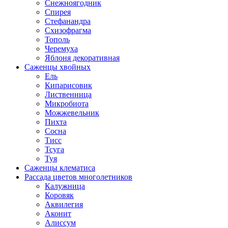
Снежноягодник
Спирея
Стефанандра
Схизофрагма
Тополь
Черемуха
Яблоня декоративная
Саженцы хвойных
Ель
Кипарисовик
Лиственница
Микробиота
Можжевельник
Пихта
Сосна
Тисс
Тсуга
Туя
Саженцы клематиса
Рассада цветов многолетников
Калужница
Коровяк
Аквилегия
Аконит
Алиссум