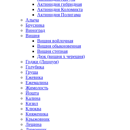
Актинидия гибридная
Актинидия Коломикта
Актинидия Полигама
Алыча
Брусника
Виноград
Вишня
Вишня войлочная
Вишня обыкновенная
Вишня степная
Дюк (вишня х черешня)
Годжи (Лициум)
Голубика
Груша
Ежевика
Ежемалина
Жимолость
Йошта
Калина
Кизил
Клюква
Княженика
Крыжовник
Лещина
Лимонник