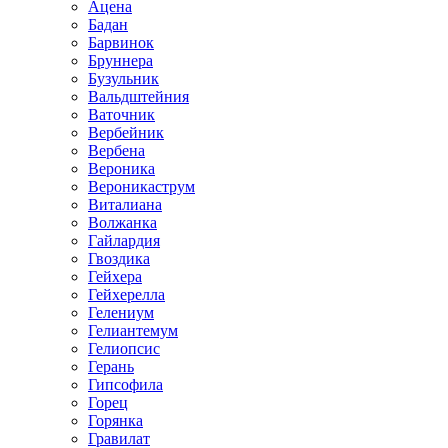
Ацена
Бадан
Барвинок
Бруннера
Бузульник
Вальдштейния
Ваточник
Вербейник
Вербена
Вероника
Вероникаструм
Виталиана
Волжанка
Гайлардия
Гвоздика
Гейхера
Гейхерелла
Гелениум
Гелиантемум
Гелиопсис
Герань
Гипсофила
Горец
Горянка
Гравилат