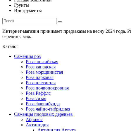
Грунты
Инструменты
Интернет-магазин принимает предзаказы на весну 2024 года. 
середины мая.
Каталог
Саженцы роз
Роза английская
Роза канадская
Роза морщинистая
Роза парковая
Роза плетистая
Роза почвопокровная
Роза Раффлс
Роза сизая
Роза флорибунда
Роза чайно-гибридная
Саженцы плодовых деревьев
Абрикос
Актинидия
Актинидия Аргута