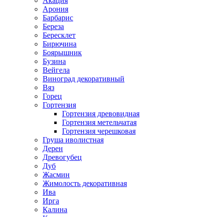
Акация
Арония
Барбарис
Береза
Бересклет
Бирючина
Боярышник
Бузина
Вейгела
Виноград декоративный
Вяз
Горец
Гортензия
Гортензия древовидная
Гортензия метельчатая
Гортензия черешковая
Груша иволистная
Дерен
Древогубец
Дуб
Жасмин
Жимолость декоративная
Ива
Ирга
Калина