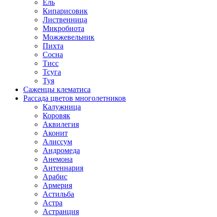
Ель
Кипарисовик
Лиственница
Микробиота
Можжевельник
Пихта
Сосна
Тисс
Тсуга
Туя
Саженцы клематиса
Рассада цветов многолетников
Калужница
Коровяк
Аквилегия
Аконит
Алиссум
Андромеда
Анемона
Антеннария
Арабис
Армерия
Астильба
Астра
Астранция