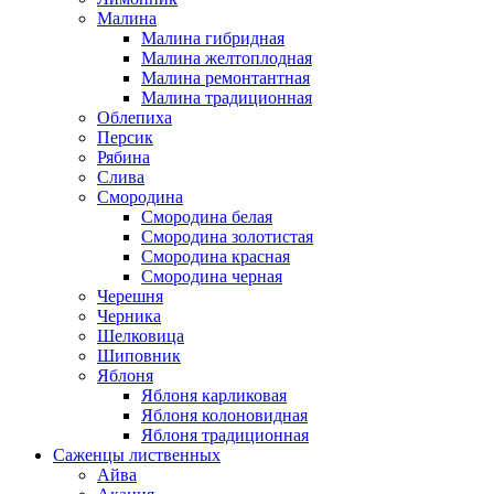
Малина
Малина гибридная
Малина желтоплодная
Малина ремонтантная
Малина традиционная
Облепиха
Персик
Рябина
Слива
Смородина
Смородина белая
Смородина золотистая
Смородина красная
Смородина черная
Черешня
Черника
Шелковица
Шиповник
Яблоня
Яблоня карликовая
Яблоня колоновидная
Яблоня традиционная
Саженцы лиственных
Айва