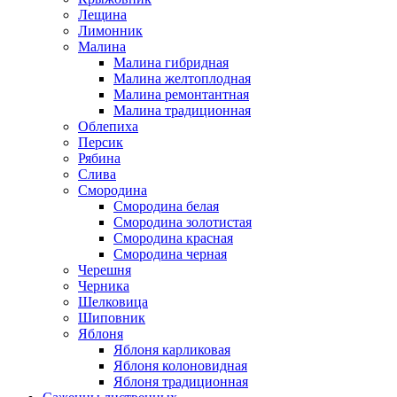
Лещина
Лимонник
Малина
Малина гибридная
Малина желтоплодная
Малина ремонтантная
Малина традиционная
Облепиха
Персик
Рябина
Слива
Смородина
Смородина белая
Смородина золотистая
Смородина красная
Смородина черная
Черешня
Черника
Шелковица
Шиповник
Яблоня
Яблоня карликовая
Яблоня колоновидная
Яблоня традиционная