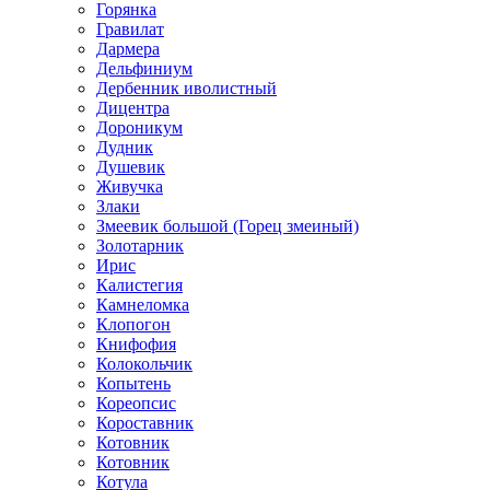
Горянка
Гравилат
Дармера
Дельфиниум
Дербенник иволистный
Дицентра
Дороникум
Дудник
Душевик
Живучка
Злаки
Змеевик большой (Горец змеиный)
Золотарник
Ирис
Калистегия
Камнеломка
Клопогон
Книфофия
Колокольчик
Копытень
Кореопсис
Короставник
Котовник
Котовник
Котула