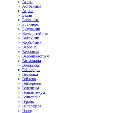
Астра
Астранция
Ацена
Бадан
Барвинок
Бруннера
Бузульник
Вальдштейния
Ваточник
Вербейник
Вербена
Вероника
Вероникаструм
Виталиана
Волжанка
Гайлардия
Гвоздика
Гейхера
Гейхерелла
Гелениум
Гелиантемум
Гелиопсис
Герань
Гипсофила
Горец