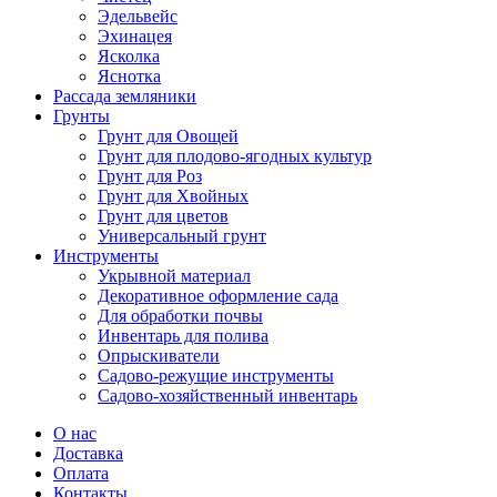
Эдельвейс
Эхинацея
Ясколка
Яснотка
Рассада земляники
Грунты
Грунт для Овощей
Грунт для плодово-ягодных культур
Грунт для Роз
Грунт для Хвойных
Грунт для цветов
Универсальный грунт
Инструменты
Укрывной материал
Декоративное оформление сада
Для обработки почвы
Инвентарь для полива
Опрыскиватели
Садово-режущие инструменты
Садово-хозяйственный инвентарь
О нас
Доставка
Оплата
Контакты