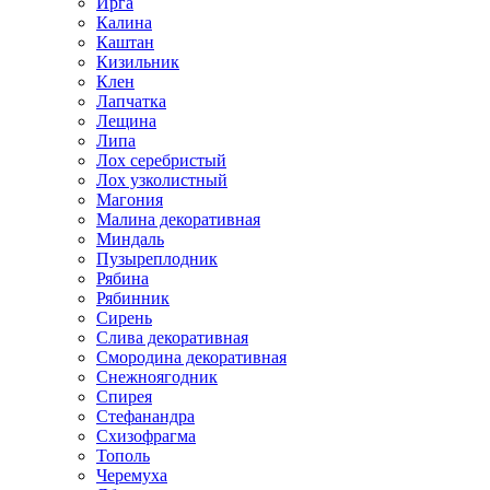
Ирга
Калина
Каштан
Кизильник
Клен
Лапчатка
Лещина
Липа
Лох серебристый
Лох узколистный
Магония
Малина декоративная
Миндаль
Пузыреплодник
Рябина
Рябинник
Сирень
Слива декоративная
Смородина декоративная
Снежноягодник
Спирея
Стефанандра
Схизофрагма
Тополь
Черемуха