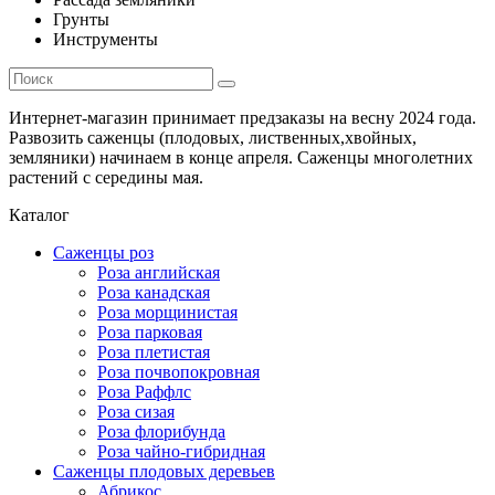
Грунты
Инструменты
Интернет-магазин принимает предзаказы на весну 2024 года.
Развозить саженцы (плодовых, лиственных,хвойных,
земляники) начинаем в конце апреля. Саженцы многолетних
растений с середины мая.
Каталог
Саженцы роз
Роза английская
Роза канадская
Роза морщинистая
Роза парковая
Роза плетистая
Роза почвопокровная
Роза Раффлс
Роза сизая
Роза флорибунда
Роза чайно-гибридная
Саженцы плодовых деревьев
Абрикос