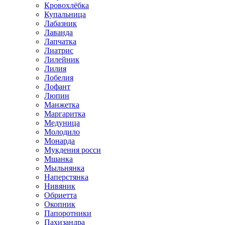
Кровохлёбка
Купальница
Лабазник
Лаванда
Лапчатка
Лиатрис
Лилейник
Лилия
Лобелия
Лофант
Люпин
Манжетка
Маргаритка
Медуница
Молодило
Монарда
Мукдения росси
Мшанка
Мыльнянка
Наперстянка
Нивяник
Обриетта
Окопник
Папоротники
Пахизандра