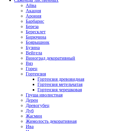
Саженцы лиственных
Айва
Акация
Арония
Барбарис
Береза
Бересклет
Бирючина
Боярышник
Бузина
Вейгела
Виноград декоративный
Вяз
Горец
Гортензия
Гортензия древовидная
Гортензия метельчатая
Гортензия черешковая
Груша иволистная
Дерен
Древогубец
Дуб
Жасмин
Жимолость декоративная
Ива