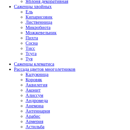
Яблоня декоративная
Саженцы хвойных
Ель
Кипарисовик
Лиственница
Микробиота
Можжевельник
Пихта
Сосна
Тисс
Тсуга
Туя
Саженцы клематиса
Рассада цветов многолетников
Калужница
Коровяк
Аквилегия
Аконит
Алиссум
Андромеда
Анемона
Антеннария
Арабис
Армерия
Астильба