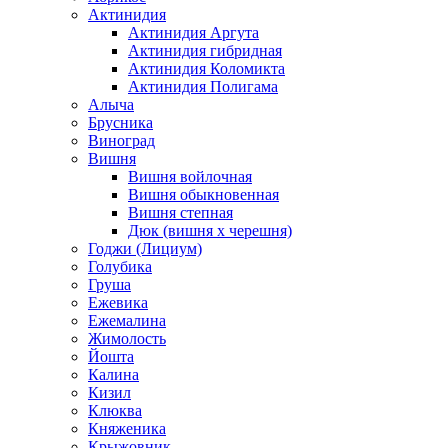
Актинидия
Актинидия Аргута
Актинидия гибридная
Актинидия Коломикта
Актинидия Полигама
Алыча
Брусника
Виноград
Вишня
Вишня войлочная
Вишня обыкновенная
Вишня степная
Дюк (вишня х черешня)
Годжи (Лициум)
Голубика
Груша
Ежевика
Ежемалина
Жимолость
Йошта
Калина
Кизил
Клюква
Княженика
Крыжовник