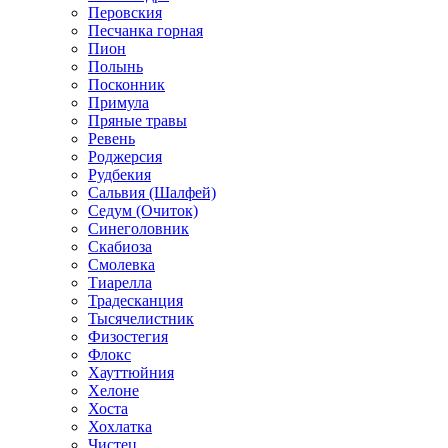
Перовския
Песчанка горная
Пион
Полынь
Посконник
Примула
Пряные травы
Ревень
Роджерсия
Рудбекия
Сальвия (Шалфей)
Седум (Очиток)
Синеголовник
Скабиоза
Смолевка
Тиарелла
Традесканция
Тысячелистник
Физостегия
Флокс
Хауттюйния
Хелоне
Хоста
Хохлатка
Чистец