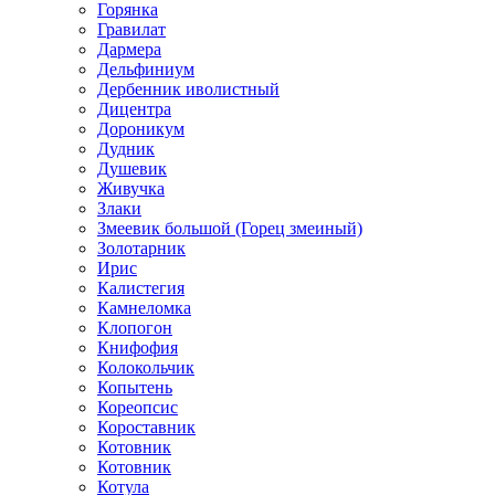
Горянка
Гравилат
Дармера
Дельфиниум
Дербенник иволистный
Дицентра
Дороникум
Дудник
Душевик
Живучка
Злаки
Змеевик большой (Горец змеиный)
Золотарник
Ирис
Калистегия
Камнеломка
Клопогон
Книфофия
Колокольчик
Копытень
Кореопсис
Короставник
Котовник
Котовник
Котула