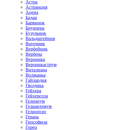
Астра
Астранция
Ацена
Бадан
Барвинок
Бруннера
Бузульник
Вальдштейния
Ваточник
Вербейник
Вербена
Вероника
Вероникаструм
Виталиана
Волжанка
Гайлардия
Гвоздика
Гейхера
Гейхерелла
Гелениум
Гелиантемум
Гелиопсис
Герань
Гипсофила
Горец