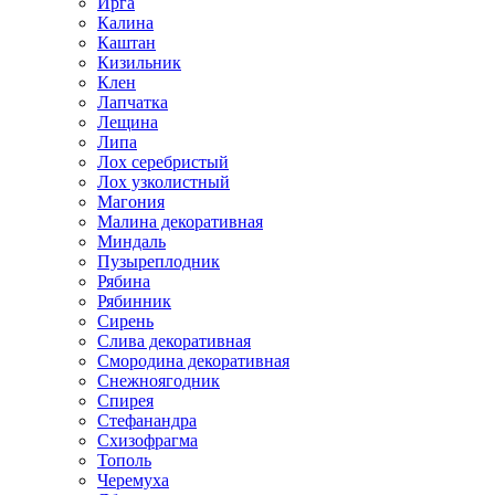
Ирга
Калина
Каштан
Кизильник
Клен
Лапчатка
Лещина
Липа
Лох серебристый
Лох узколистный
Магония
Малина декоративная
Миндаль
Пузыреплодник
Рябина
Рябинник
Сирень
Слива декоративная
Смородина декоративная
Снежноягодник
Спирея
Стефанандра
Схизофрагма
Тополь
Черемуха