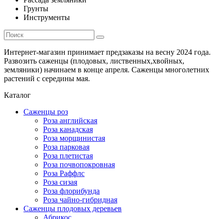
Грунты
Инструменты
Интернет-магазин принимает предзаказы на весну 2024 года.
Развозить саженцы (плодовых, лиственных,хвойных,
земляники) начинаем в конце апреля. Саженцы многолетних
растений с середины мая.
Каталог
Саженцы роз
Роза английская
Роза канадская
Роза морщинистая
Роза парковая
Роза плетистая
Роза почвопокровная
Роза Раффлс
Роза сизая
Роза флорибунда
Роза чайно-гибридная
Саженцы плодовых деревьев
Абрикос