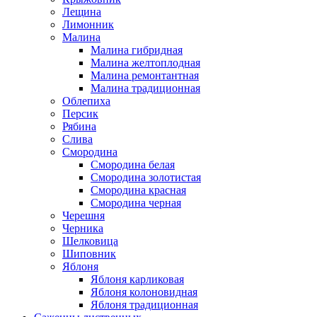
Лещина
Лимонник
Малина
Малина гибридная
Малина желтоплодная
Малина ремонтантная
Малина традиционная
Облепиха
Персик
Рябина
Слива
Смородина
Смородина белая
Смородина золотистая
Смородина красная
Смородина черная
Черешня
Черника
Шелковица
Шиповник
Яблоня
Яблоня карликовая
Яблоня колоновидная
Яблоня традиционная