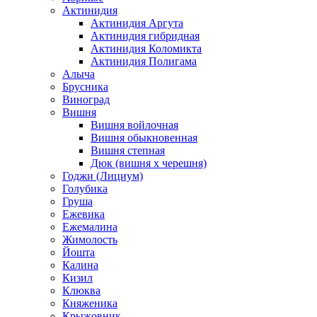
Актинидия
Актинидия Аргута
Актинидия гибридная
Актинидия Коломикта
Актинидия Полигама
Алыча
Брусника
Виноград
Вишня
Вишня войлочная
Вишня обыкновенная
Вишня степная
Дюк (вишня х черешня)
Годжи (Лициум)
Голубика
Груша
Ежевика
Ежемалина
Жимолость
Йошта
Калина
Кизил
Клюква
Княженика
Крыжовник