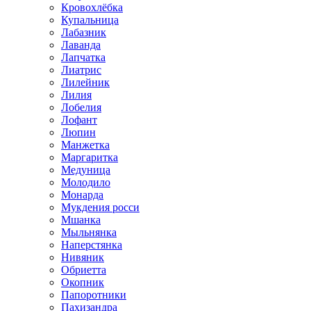
Кровохлёбка
Купальница
Лабазник
Лаванда
Лапчатка
Лиатрис
Лилейник
Лилия
Лобелия
Лофант
Люпин
Манжетка
Маргаритка
Медуница
Молодило
Монарда
Мукдения росси
Мшанка
Мыльнянка
Наперстянка
Нивяник
Обриетта
Окопник
Папоротники
Пахизандра