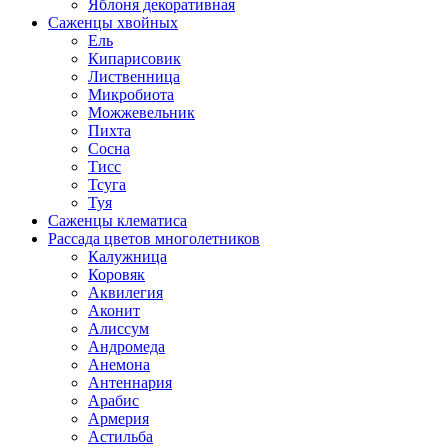
Яблоня декоративная
Саженцы хвойных
Ель
Кипарисовик
Лиственница
Микробиота
Можжевельник
Пихта
Сосна
Тисс
Тсуга
Туя
Саженцы клематиса
Рассада цветов многолетников
Калужница
Коровяк
Аквилегия
Аконит
Алиссум
Андромеда
Анемона
Антеннария
Арабис
Армерия
Астильба