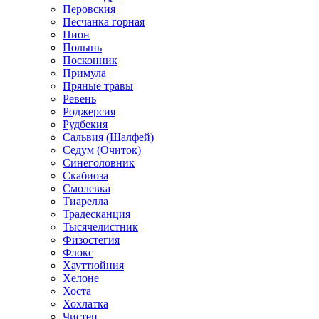
Перовския
Песчанка горная
Пион
Полынь
Посконник
Примула
Пряные травы
Ревень
Роджерсия
Рудбекия
Сальвия (Шалфей)
Седум (Очиток)
Синеголовник
Скабиоза
Смолевка
Тиарелла
Традесканция
Тысячелистник
Физостегия
Флокс
Хауттюйния
Хелоне
Хоста
Хохлатка
Чистец