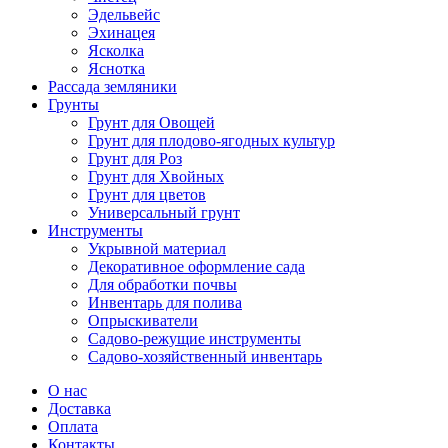
Эдельвейс
Эхинацея
Ясколка
Яснотка
Рассада земляники
Грунты
Грунт для Овощей
Грунт для плодово-ягодных культур
Грунт для Роз
Грунт для Хвойных
Грунт для цветов
Универсальный грунт
Инструменты
Укрывной материал
Декоративное оформление сада
Для обработки почвы
Инвентарь для полива
Опрыскиватели
Садово-режущие инструменты
Садово-хозяйственный инвентарь
О нас
Доставка
Оплата
Контакты