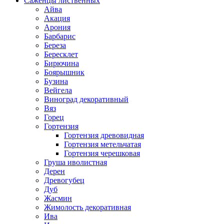
Саженцы лиственных
Айва
Акация
Арония
Барбарис
Береза
Бересклет
Бирючина
Боярышник
Бузина
Вейгела
Виноград декоративный
Вяз
Горец
Гортензия
Гортензия древовидная
Гортензия метельчатая
Гортензия черешковая
Груша иволистная
Дерен
Древогубец
Дуб
Жасмин
Жимолость декоративная
Ива