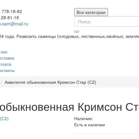
) 778-18-82
Все категории
128-81-18
k-sam@mail.ru
24 года. Развозить саженцы (плодовых, лиственных,хвойных, земл
 нас
оставка
плата
онтакты
Аквилегия обыкновенная Кримсон Стар (С2)
обыкновенная Кримсон Ст
Наличие:
Есть в наличии