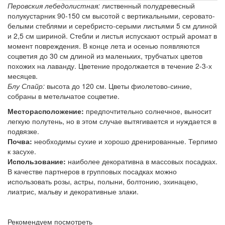
Перовския лебедолистная:
лиственный полудревесный
полукустарник 90-150 см высотой с вертикальными, серовато-
белыми стеблями и серебристо-серыми листьями 5 см длиной
и 2,5 см шириной. Стебли и листья испускают острый аромат в
момент повреждения. В конце лета и осенью появляются
соцветия до 30 см длиной из маленьких, трубчатых цветов
похожих на лаванду. Цветение продолжается в течение 2-3-х
месяцев.
Блу Спайр:
высота до 120 см. Цветы фиолетово-синие,
собраны в метельчатое соцветие.
Месторасположение:
предпочтительно солнечное, выносит
легкую полутень, но в этом случае вытягивается и нуждается в
подвязке.
Почва:
необходимы сухие и хорошо дренированные. Терпимо
к засухе.
Использование:
наиболее декоративна в массовых посадках.
В качестве партнеров в групповых посадках можно
использовать розы, астры, полыни, болтонию, эхинацею,
лиатрис, мальву и декоративные злаки.
Рекомендуем посмотреть