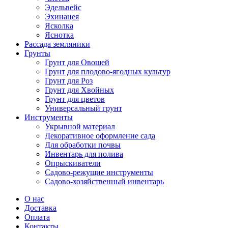
Эдельвейс
Эхинацея
Ясколка
Яснотка
Рассада земляники
Грунты
Грунт для Овощей
Грунт для плодово-ягодных культур
Грунт для Роз
Грунт для Хвойных
Грунт для цветов
Универсальный грунт
Инструменты
Укрывной материал
Декоративное оформление сада
Для обработки почвы
Инвентарь для полива
Опрыскиватели
Садово-режущие инструменты
Садово-хозяйственный инвентарь
О нас
Доставка
Оплата
Контакты