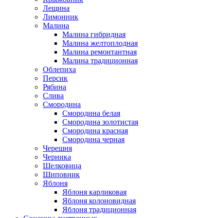
Лещина
Лимонник
Малина
Малина гибридная
Малина желтоплодная
Малина ремонтантная
Малина традиционная
Облепиха
Персик
Рябина
Слива
Смородина
Смородина белая
Смородина золотистая
Смородина красная
Смородина черная
Черешня
Черника
Шелковица
Шиповник
Яблоня
Яблоня карликовая
Яблоня колоновидная
Яблоня традиционная