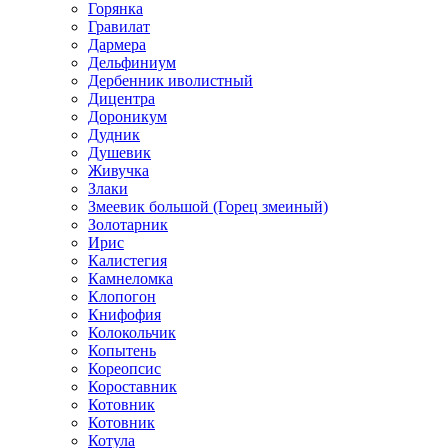
Горянка
Гравилат
Дармера
Дельфиниум
Дербенник иволистный
Дицентра
Дороникум
Дудник
Душевик
Живучка
Злаки
Змеевик большой (Горец змеиный)
Золотарник
Ирис
Калистегия
Камнеломка
Клопогон
Книфофия
Колокольчик
Копытень
Кореопсис
Короставник
Котовник
Котовник
Котула