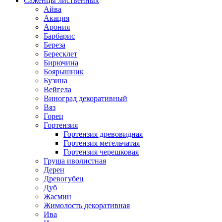
Саженцы лиственных
Айва
Акация
Арония
Барбарис
Береза
Бересклет
Бирючина
Боярышник
Бузина
Вейгела
Виноград декоративный
Вяз
Горец
Гортензия
Гортензия древовидная
Гортензия метельчатая
Гортензия черешковая
Груша иволистная
Дерен
Древогубец
Дуб
Жасмин
Жимолость декоративная
Ива