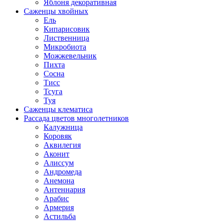
Яблоня декоративная
Саженцы хвойных
Ель
Кипарисовик
Лиственница
Микробиота
Можжевельник
Пихта
Сосна
Тисс
Тсуга
Туя
Саженцы клематиса
Рассада цветов многолетников
Калужница
Коровяк
Аквилегия
Аконит
Алиссум
Андромеда
Анемона
Антеннария
Арабис
Армерия
Астильба