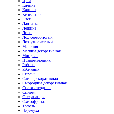
Ирга
Калина
Каштан
Кизильник
Клен
Лапчатка
Лещина
Липа
Лох серебристый
Лох узколистный
Магония
Малина декоративная
Миндаль
Пузыреплодник
Рябина
Рябинник
Сирень
Слива декоративная
Смородина декоративная
Снежноягодник
Спирея
Стефанандра
Схизофрагма
Тополь
Черемуха