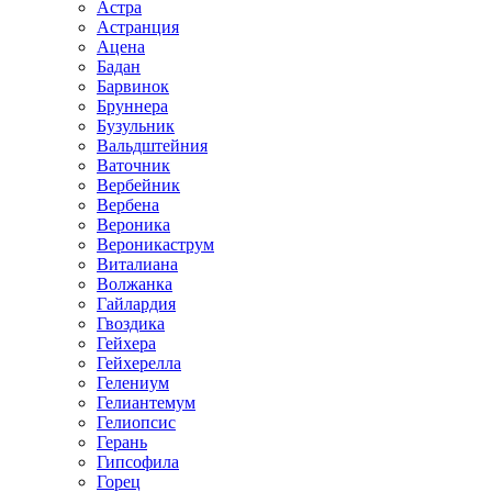
Астра
Астранция
Ацена
Бадан
Барвинок
Бруннера
Бузульник
Вальдштейния
Ваточник
Вербейник
Вербена
Вероника
Вероникаструм
Виталиана
Волжанка
Гайлардия
Гвоздика
Гейхера
Гейхерелла
Гелениум
Гелиантемум
Гелиопсис
Герань
Гипсофила
Горец