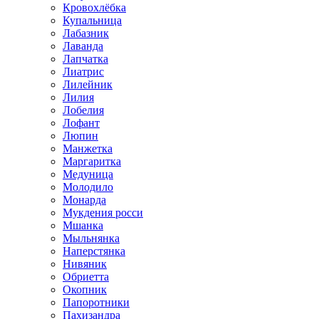
Кровохлёбка
Купальница
Лабазник
Лаванда
Лапчатка
Лиатрис
Лилейник
Лилия
Лобелия
Лофант
Люпин
Манжетка
Маргаритка
Медуница
Молодило
Монарда
Мукдения росси
Мшанка
Мыльнянка
Наперстянка
Нивяник
Обриетта
Окопник
Папоротники
Пахизандра