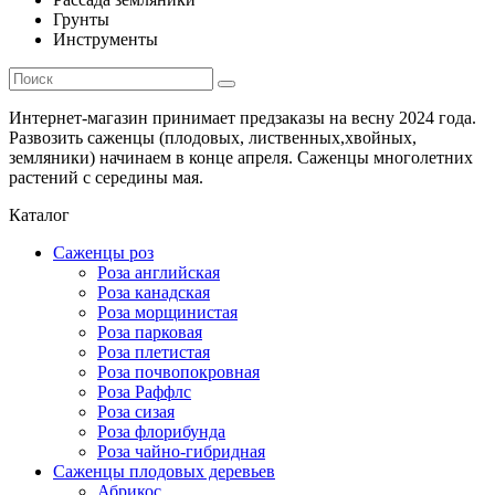
Грунты
Инструменты
Интернет-магазин принимает предзаказы на весну 2024 года.
Развозить саженцы (плодовых, лиственных,хвойных,
земляники) начинаем в конце апреля. Саженцы многолетних
растений с середины мая.
Каталог
Саженцы роз
Роза английская
Роза канадская
Роза морщинистая
Роза парковая
Роза плетистая
Роза почвопокровная
Роза Раффлс
Роза сизая
Роза флорибунда
Роза чайно-гибридная
Саженцы плодовых деревьев
Абрикос