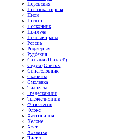
Перовския
Песчанка горная
Пион
Полынь
Посконник
Примула
Пряные травы
Ревень
Роджерсия
Рудбекия
Сальвия (Шалфей)
Седум (Очиток)
Синеголовник
Скабиоза
Смолевка
Тиарелла
Традесканция
Тысячелистник
Физостегия
Флокс
Хауттюйния
Хелоне
Хоста
Хохлатка
Чистец