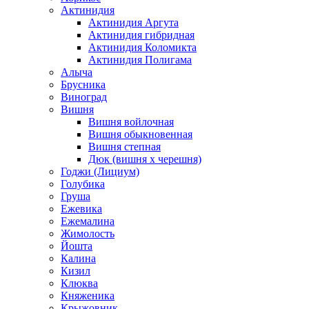
Актинидия
Актинидия Аргута
Актинидия гибридная
Актинидия Коломикта
Актинидия Полигама
Алыча
Брусника
Виноград
Вишня
Вишня войлочная
Вишня обыкновенная
Вишня степная
Дюк (вишня х черешня)
Годжи (Лициум)
Голубика
Груша
Ежевика
Ежемалина
Жимолость
Йошта
Калина
Кизил
Клюква
Княженика
Крыжовник