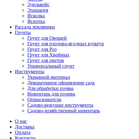
Эдельвейс
Эхинацея
Ясколка
Яснотка
Рассада земляники
Грунты
Грунт для Овощей
Грунт для плодово-ягодных культур
Грунт для Роз
Грунт для Хвойных
Грунт для цветов
Универсальный грунт
Инструменты
Укрывной материал
Декоративное оформление сада
Для обработки почвы
Инвентарь для полива
Опрыскиватели
Садово-режущие инструменты
Садово-хозяйственный инвентарь
О нас
Доставка
Оплата
Контакты