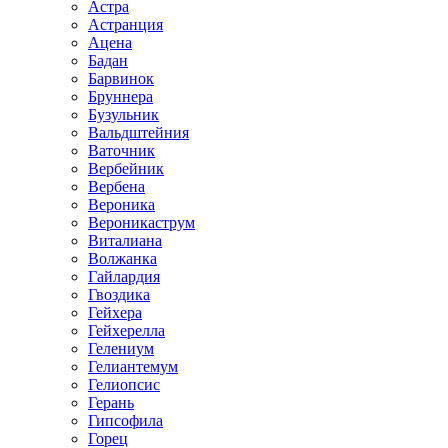
Астра
Астранция
Ацена
Бадан
Барвинок
Бруннера
Бузульник
Вальдштейния
Ваточник
Вербейник
Вербена
Вероника
Вероникаструм
Виталиана
Волжанка
Гайлардия
Гвоздика
Гейхера
Гейхерелла
Гелениум
Гелиантемум
Гелиопсис
Герань
Гипсофила
Горец