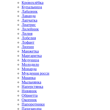
Кровохлёбка
Купальница
Лабазник
Лаванда
Лапчатка
Лиатрис
Лилейник
Лилия
Лобелия
Лофант
Люпин
Манжетка
Маргаритка
Медуница
Молодило
Монарда
Мукдения росси
Мшанка
Мыльнянка
Наперстянка
Нивяник
Обриетта
Окопник
Папоротники
Пахизандра