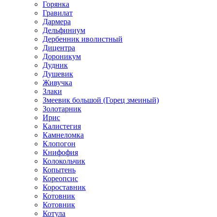
Горянка
Гравилат
Дармера
Дельфиниум
Дербенник иволистный
Дицентра
Дороникум
Дудник
Душевик
Живучка
Злаки
Змеевик большой (Горец змеиный)
Золотарник
Ирис
Калистегия
Камнеломка
Клопогон
Книфофия
Колокольчик
Копытень
Кореопсис
Короставник
Котовник
Котовник
Котула