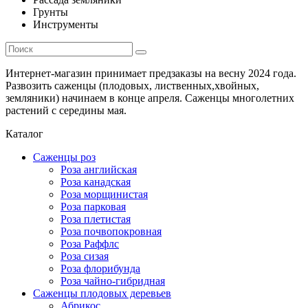
Грунты
Инструменты
Интернет-магазин принимает предзаказы на весну 2024 года.
Развозить саженцы (плодовых, лиственных,хвойных,
земляники) начинаем в конце апреля. Саженцы многолетних
растений с середины мая.
Каталог
Саженцы роз
Роза английская
Роза канадская
Роза морщинистая
Роза парковая
Роза плетистая
Роза почвопокровная
Роза Раффлс
Роза сизая
Роза флорибунда
Роза чайно-гибридная
Саженцы плодовых деревьев
Абрикос