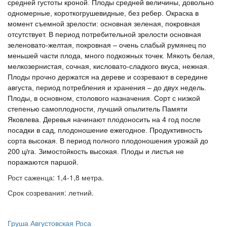
средней густоты кроной.
Плоды
средней величины, довольно
одномерные, короткогрушевидные, без ребер. Окраска в
момент съемной зрелости: основная зеленая, покровная
отсутствует. В период потребительной зрелости основная
зеленовато-желтая, покровная – очень слабый румянец по
меньшей части плода, много подкожных точек.
Мякоть
белая,
мелкозернистая, сочная, кисловато-сладкого вкуса, нежная.
Плоды
прочно держатся на дереве и созревают в середине
августа, период потребления и хранения – до двух недель.
Плоды, в основном, столового назначения. Сорт с низкой
степенью самоплодности, лучший опылитель Памяти
Яковлева. Деревья начинают плодоносить на 4 год после
посадки в сад, плодоношение ежегодное. Продуктивность
сорта высокая. В период полного плодоношения урожай до
200 ц/га. Зимостойкость высокая. Плоды и листья
не
поражаются паршой.
Рост саженца: 1,4-1,8 метра.
Срок созревания: летний.
Груша Августовская Роса