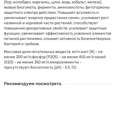
(бор, молибден, марганец, цинк, медь, кобальт, железо),
живые биогуматы, ферменты, аминокислоты, фитогормоны
защитного спектра действия. Повышает всхожесть и
увеличивает энергию прорастания семян, усиливает рост
наземной и корневой части растений, способствует
повышению декоративных свойств, усиливает защитные
функции, увеличивает эффективность усвоения элементов
питания растениями, снижает активность болезнетворных
бактерий и грибков.
Массовая доля питательных веществ, мг/л:азот (N) – не
менее 300 мг/л;фосфор (Р2О5) – не менее 450 мг/л;калий
(К2О) – не менее 350 мг/л;микроэлементы -
присутствуют.Кислотность (рН) - 5,5-7,0.
Рекомендуем посмотреть
Грунт Наша дача Овощная грядка 60л
755.00 ₽