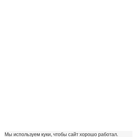
Грунт ТерраВита Живая земля Цветочный 10л
290.00 ₽
Купить
Мы используем куки, чтобы сайт хорошо работал.