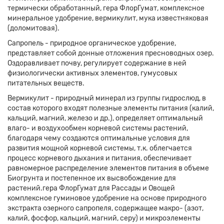
термически обработанный, гера ФлорГумат, комплексное
минеральное удобрение, вермикулит, мука известняковая
(доломитовая).
Сапропель - природное органическое удобрение,
представляет собой донные отложения пресноводных озер.
Оздоравливает почву, регулирует содержание в ней
физиологически активных элементов, гумусовых
питательных веществ.
Вермикулит - природный минерал из группы гидрослюд, в
состав которого входят полезные элементы питания (калий,
кальций, магний, железо и др.), определяет оптимальный
влаго- и воздухообмен корневой системы растений,
благодаря чему создаются оптимальные условия для
развития мощной корневой системы, т.к. облегчается
процесс корневого дыхания и питания, обеспечивает
равномерное распределение элементов питания в объеме
Биогрунта и постепенное их высвобождение для
растений.гера ФлорГумат для Рассады и Овощей
комплексное гуминовое удобрение на основе природного
экстракта озерного сапропеля, содержащее макро- (азот,
калий, фосфор, кальций, магний, серу) и микроэлементы