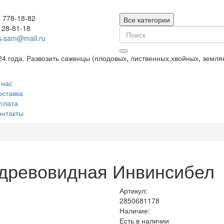
) 778-18-82
Все категории
128-81-18
k-sam@mail.ru
24 года. Развозить саженцы (плодовых, лиственных,хвойных, земл
 нас
оставка
плата
онтакты
 древовидная Инвинсибел
Артикул:
2850681178
Наличие:
Есть в наличии