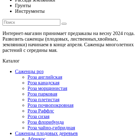
Грунты
Инструменты
Интернет-магазин принимает предзаказы на весну 2024 года.
Развозить саженцы (плодовых, лиственных,хвойных,
земляники) начинаем в конце апреля. Саженцы многолетних
растений с середины мая.
Каталог
Саженцы роз
Роза английская
Роза канадская
Роза морщинистая
Роза парковая
Роза плетистая
Роза почвопокровная
Роза Раффлс
Роза сизая
Роза флорибунда
Роза чайно-гибридная
Саженцы плодовых деревьев
Абрикос