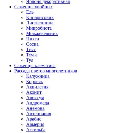
Яблоня декоративная
Саженцы хвойных
Ель
Кипарисовик
Лиственница
Микробиота
Можжевельник
Пихта
Сосна
Тисс
Тсуга
Туя
Саженцы клематиса
Рассада цветов многолетников
Калужница
Коровяк
Аквилегия
Аконит
Алиссум
Андромеда
Анемона
Антеннария
Арабис
Армерия
Астильба