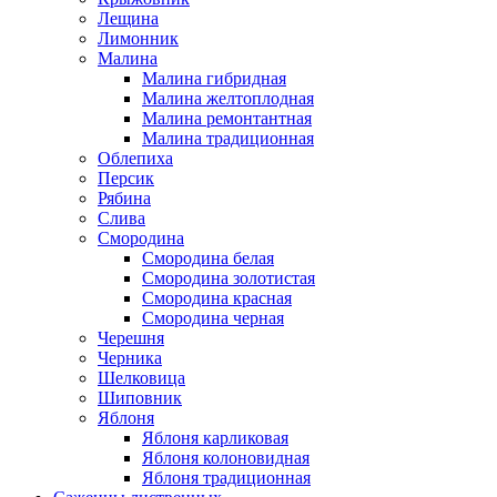
Лещина
Лимонник
Малина
Малина гибридная
Малина желтоплодная
Малина ремонтантная
Малина традиционная
Облепиха
Персик
Рябина
Слива
Смородина
Смородина белая
Смородина золотистая
Смородина красная
Смородина черная
Черешня
Черника
Шелковица
Шиповник
Яблоня
Яблоня карликовая
Яблоня колоновидная
Яблоня традиционная