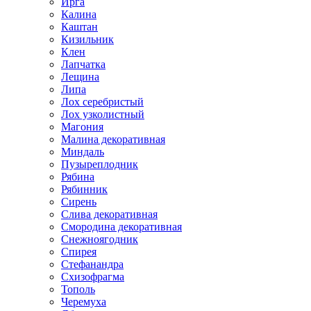
Ирга
Калина
Каштан
Кизильник
Клен
Лапчатка
Лещина
Липа
Лох серебристый
Лох узколистный
Магония
Малина декоративная
Миндаль
Пузыреплодник
Рябина
Рябинник
Сирень
Слива декоративная
Смородина декоративная
Снежноягодник
Спирея
Стефанандра
Схизофрагма
Тополь
Черемуха