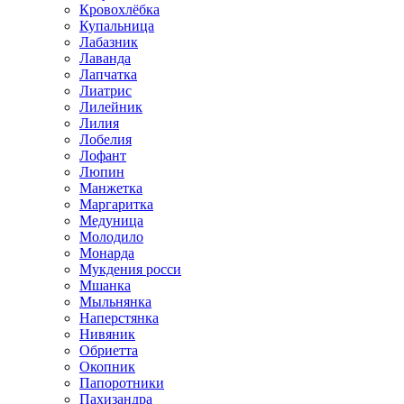
Кровохлёбка
Купальница
Лабазник
Лаванда
Лапчатка
Лиатрис
Лилейник
Лилия
Лобелия
Лофант
Люпин
Манжетка
Маргаритка
Медуница
Молодило
Монарда
Мукдения росси
Мшанка
Мыльнянка
Наперстянка
Нивяник
Обриетта
Окопник
Папоротники
Пахизандра