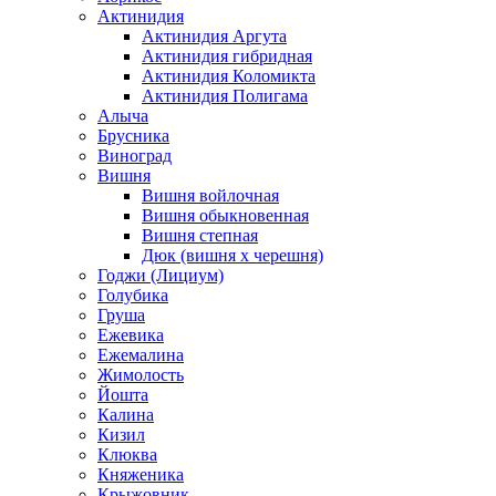
Актинидия
Актинидия Аргута
Актинидия гибридная
Актинидия Коломикта
Актинидия Полигама
Алыча
Брусника
Виноград
Вишня
Вишня войлочная
Вишня обыкновенная
Вишня степная
Дюк (вишня х черешня)
Годжи (Лициум)
Голубика
Груша
Ежевика
Ежемалина
Жимолость
Йошта
Калина
Кизил
Клюква
Княженика
Крыжовник