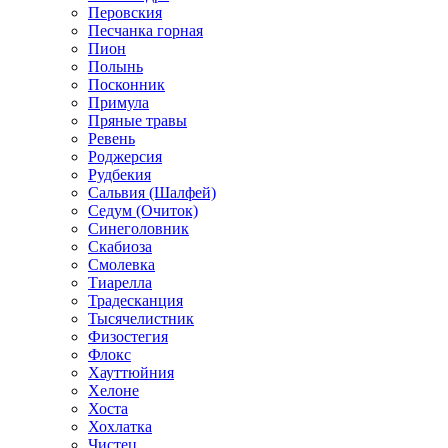
Перовския
Песчанка горная
Пион
Полынь
Посконник
Примула
Пряные травы
Ревень
Роджерсия
Рудбекия
Сальвия (Шалфей)
Седум (Очиток)
Синеголовник
Скабиоза
Смолевка
Тиарелла
Традесканция
Тысячелистник
Физостегия
Флокс
Хауттюйния
Хелоне
Хоста
Хохлатка
Чистец