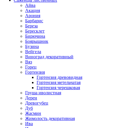
Саженцы лиственных
Айва
Акация
Арония
Барбарис
Береза
Бересклет
Бирючина
Боярышник
Бузина
Вейгела
Виноград декоративный
Вяз
Горец
Гортензия
Гортензия древовидная
Гортензия метельчатая
Гортензия черешковая
Груша иволистная
Дерен
Древогубец
Дуб
Жасмин
Жимолость декоративная
Ива