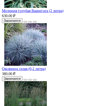
Молиния голубая Вариегата (2 литра)
630.00 ₽
Закончился
Овсяница сизая (0,2 литра)
380.00 ₽
Закончился