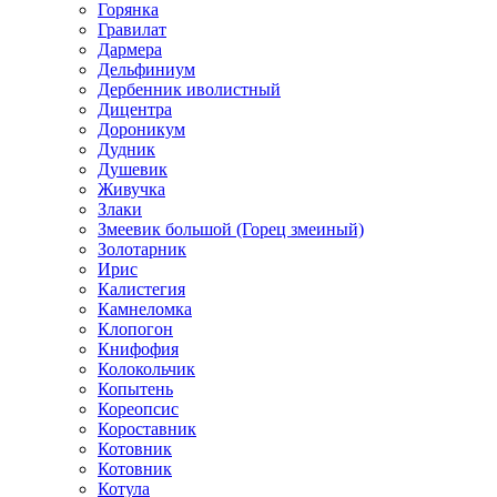
Горянка
Гравилат
Дармера
Дельфиниум
Дербенник иволистный
Дицентра
Дороникум
Дудник
Душевик
Живучка
Злаки
Змеевик большой (Горец змеиный)
Золотарник
Ирис
Калистегия
Камнеломка
Клопогон
Книфофия
Колокольчик
Копытень
Кореопсис
Короставник
Котовник
Котовник
Котула