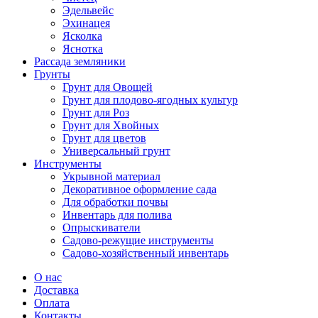
Эдельвейс
Эхинацея
Ясколка
Яснотка
Рассада земляники
Грунты
Грунт для Овощей
Грунт для плодово-ягодных культур
Грунт для Роз
Грунт для Хвойных
Грунт для цветов
Универсальный грунт
Инструменты
Укрывной материал
Декоративное оформление сада
Для обработки почвы
Инвентарь для полива
Опрыскиватели
Садово-режущие инструменты
Садово-хозяйственный инвентарь
О нас
Доставка
Оплата
Контакты