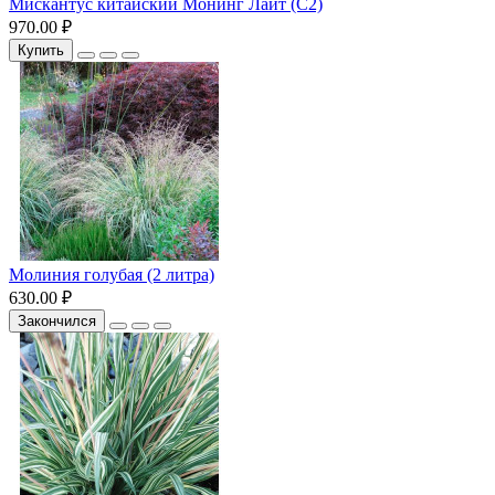
Мискантус китайский Монинг Лайт (С2)
970.00 ₽
Купить
Молиния голубая (2 литра)
630.00 ₽
Закончился