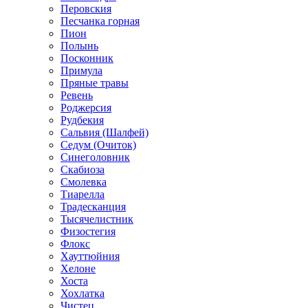
Перовския
Песчанка горная
Пион
Полынь
Посконник
Примула
Пряные травы
Ревень
Роджерсия
Рудбекия
Сальвия (Шалфей)
Седум (Очиток)
Синеголовник
Скабиоза
Смолевка
Тиарелла
Традесканция
Тысячелистник
Физостегия
Флокс
Хауттюйния
Хелоне
Хоста
Хохлатка
Чистец