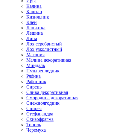
Ирга
Калина
Каштан
Кизильник
Клен
Лапчатка
Лещина
Липа
Лох серебристый
Лох узколистный
Магония
Малина декоративная
Миндаль
Пузыреплодник
Рябина
Рябинник
Сирень
Слива декоративная
Смородина декоративная
Снежноягодник
Спирея
Стефанандра
Схизофрагма
Тополь
Черемуха