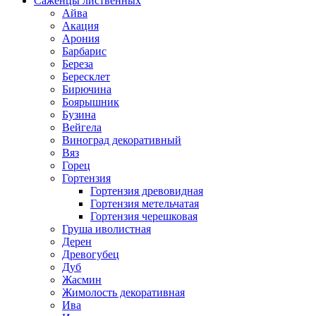
Саженцы лиственных
Айва
Акация
Арония
Барбарис
Береза
Бересклет
Бирючина
Боярышник
Бузина
Вейгела
Виноград декоративный
Вяз
Горец
Гортензия
Гортензия древовидная
Гортензия метельчатая
Гортензия черешковая
Груша иволистная
Дерен
Древогубец
Дуб
Жасмин
Жимолость декоративная
Ива