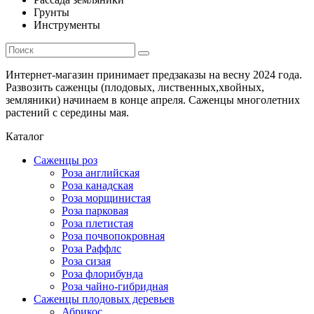
Грунты
Инструменты
Интернет-магазин принимает предзаказы на весну 2024 года.
Развозить саженцы (плодовых, лиственных,хвойных,
земляники) начинаем в конце апреля. Саженцы многолетних
растений с середины мая.
Каталог
Саженцы роз
Роза английская
Роза канадская
Роза морщинистая
Роза парковая
Роза плетистая
Роза почвопокровная
Роза Раффлс
Роза сизая
Роза флорибунда
Роза чайно-гибридная
Саженцы плодовых деревьев
Абрикос