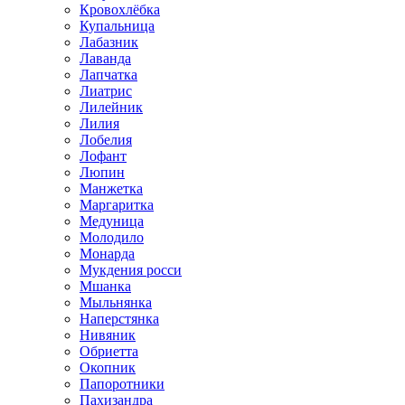
Кровохлёбка
Купальница
Лабазник
Лаванда
Лапчатка
Лиатрис
Лилейник
Лилия
Лобелия
Лофант
Люпин
Манжетка
Маргаритка
Медуница
Молодило
Монарда
Мукдения росси
Мшанка
Мыльнянка
Наперстянка
Нивяник
Обриетта
Окопник
Папоротники
Пахизандра