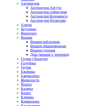
Актинидия
Актинидия Аргута
Актинидия гибридная
Актинидия Коломикта
Актинидия Полигама
Алыча
Брусника
Виноград
Вишня
Вишня войлочная
Вишня обыкновенная
Вишня степная
Дюк (вишня х черешня)
Годжи (Лициум)
Голубика
Груша
Ежевика
Ежемалина
Жимолость
Йошта
Калина
Кизил
Клюква
Княженика
Крыжовник