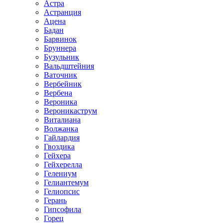
Астра
Астранция
Ацена
Бадан
Барвинок
Бруннера
Бузульник
Вальдштейния
Ваточник
Вербейник
Вербена
Вероника
Вероникаструм
Виталиана
Волжанка
Гайлардия
Гвоздика
Гейхера
Гейхерелла
Гелениум
Гелиантемум
Гелиопсис
Герань
Гипсофила
Горец