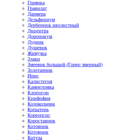
Горянка
Гравилат
Дармера
Дельфиниум
Дербенник иволистный
Дицентра
Дороникум
Дудник
Душевик
Живучка
Злаки
Змеевик большой (Горец змеиный)
Золотарник
Ирис
Калистегия
Камнеломка
Клопогон
Книфофия
Колокольчик
Копытень
Кореопсис
Короставник
Котовник
Котовник
Котула