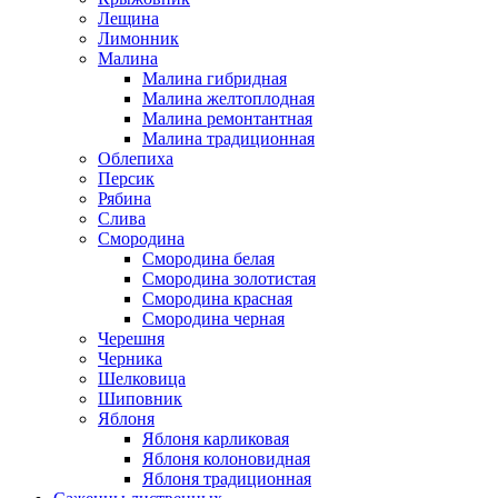
Лещина
Лимонник
Малина
Малина гибридная
Малина желтоплодная
Малина ремонтантная
Малина традиционная
Облепиха
Персик
Рябина
Слива
Смородина
Смородина белая
Смородина золотистая
Смородина красная
Смородина черная
Черешня
Черника
Шелковица
Шиповник
Яблоня
Яблоня карликовая
Яблоня колоновидная
Яблоня традиционная