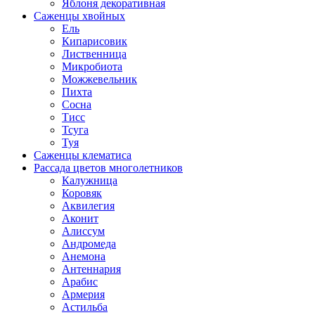
Яблоня декоративная
Саженцы хвойных
Ель
Кипарисовик
Лиственница
Микробиота
Можжевельник
Пихта
Сосна
Тисс
Тсуга
Туя
Саженцы клематиса
Рассада цветов многолетников
Калужница
Коровяк
Аквилегия
Аконит
Алиссум
Андромеда
Анемона
Антеннария
Арабис
Армерия
Астильба