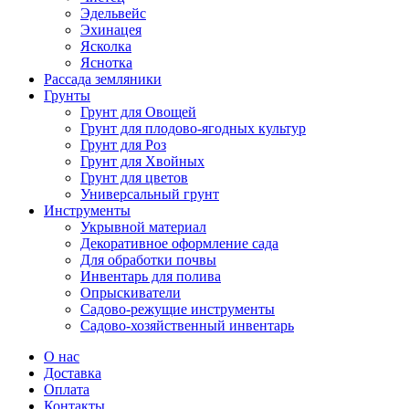
Эдельвейс
Эхинацея
Ясколка
Яснотка
Рассада земляники
Грунты
Грунт для Овощей
Грунт для плодово-ягодных культур
Грунт для Роз
Грунт для Хвойных
Грунт для цветов
Универсальный грунт
Инструменты
Укрывной материал
Декоративное оформление сада
Для обработки почвы
Инвентарь для полива
Опрыскиватели
Садово-режущие инструменты
Садово-хозяйственный инвентарь
О нас
Доставка
Оплата
Контакты