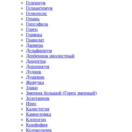
Гелениум
Гелиантемум
Гелиопсис
Герань
Гипсофила
Горец
Горянка
Гравилат
Дармера
Дельфиниум
Дербенник иволистный
Дицентра
Дороникум
Дудник
Душевик
Живучка
Злаки
Змеевик большой (Горец змеиный)
Золотарник
Ирис
Калистегия
Камнеломка
Клопогон
Книфофия
Колокольчик