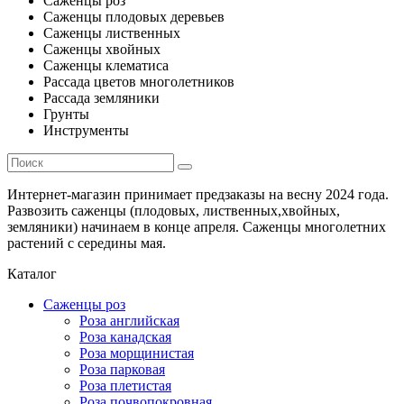
Саженцы роз
Саженцы плодовых деревьев
Саженцы лиственных
Саженцы хвойных
Саженцы клематиса
Рассада цветов многолетников
Рассада земляники
Грунты
Инструменты
Интернет-магазин принимает предзаказы на весну 2024 года.
Развозить саженцы (плодовых, лиственных,хвойных,
земляники) начинаем в конце апреля. Саженцы многолетних
растений с середины мая.
Каталог
Саженцы роз
Роза английская
Роза канадская
Роза морщинистая
Роза парковая
Роза плетистая
Роза почвопокровная