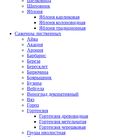
Шелковица
Шиповник
Яблоня
Яблоня карликовая
Яблоня колоновидная
Яблоня традиционная
Саженцы лиственных
Айва
Акация
Арония
Барбарис
Береза
Бересклет
Бирючина
Боярышник
Бузина
Вейгела
Виноград декоративный
Вяз
Горец
Гортензия
Гортензия древовидная
Гортензия метельчатая
Гортензия черешковая
Груша иволистная