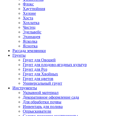
Флокс
Хауттюйния
Хелоне
Хоста
Хохлатка
Чистец
Эдельвейс
Эхинацея
Ясколка
Яснотка
Рассада земляники
Грунты
Грунт для Овощей
Грунт для плодово-ягодных культур
Грунт для Роз
Грунт для Хвойных
Грунт для цветов
Универсальный грунт
Инструменты
Укрывной материал
Декоративное оформление сада
Для обработки почвы
Инвентарь для полива
Опрыскиватели
Садово-режущие инструменты