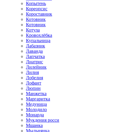
Копытень
Кореопсис
Короставник
Котовник
Котовник
Котула
Кровохлёбка
Купальница
Лабазник
Лаванда
Лапчатка
Лиатрис
Лилейник
Лилия
Лобелия
Лофант
Люпин
Манжетка
Маргаритка
Медуница
Молодило
Монарда
Мукдения росси
Мшанка
Мыльнянка