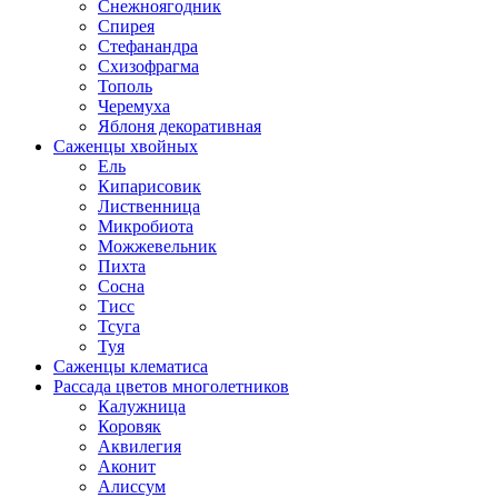
Снежноягодник
Спирея
Стефанандра
Схизофрагма
Тополь
Черемуха
Яблоня декоративная
Саженцы хвойных
Ель
Кипарисовик
Лиственница
Микробиота
Можжевельник
Пихта
Сосна
Тисс
Тсуга
Туя
Саженцы клематиса
Рассада цветов многолетников
Калужница
Коровяк
Аквилегия
Аконит
Алиссум