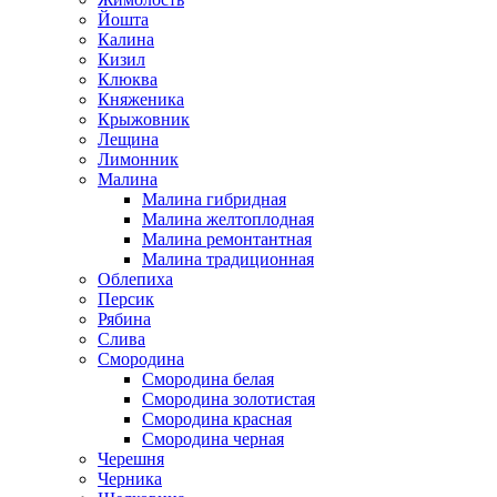
Йошта
Калина
Кизил
Клюква
Княженика
Крыжовник
Лещина
Лимонник
Малина
Малина гибридная
Малина желтоплодная
Малина ремонтантная
Малина традиционная
Облепиха
Персик
Рябина
Слива
Смородина
Смородина белая
Смородина золотистая
Смородина красная
Смородина черная
Черешня
Черника