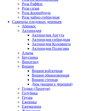
Роза Раффлс
Роза сизая
Роза флорибунда
Роза чайно-гибридная
Саженцы плодовых деревьев
Абрикос
Актинидия
Актинидия Аргута
Актинидия гибридная
Актинидия Коломикта
Актинидия Полигама
Алыча
Брусника
Виноград
Вишня
Вишня войлочная
Вишня обыкновенная
Вишня степная
Дюк (вишня х черешня)
Годжи (Лициум)
Голубика
Груша
Ежевика
Ежемалина
Жимолость