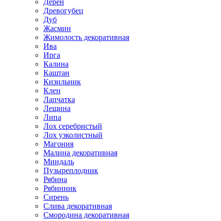
Дерен
Древогубец
Дуб
Жасмин
Жимолость декоративная
Ива
Ирга
Калина
Каштан
Кизильник
Клен
Лапчатка
Лещина
Липа
Лох серебристый
Лох узколистный
Магония
Малина декоративная
Миндаль
Пузыреплодник
Рябина
Рябинник
Сирень
Слива декоративная
Смородина декоративная