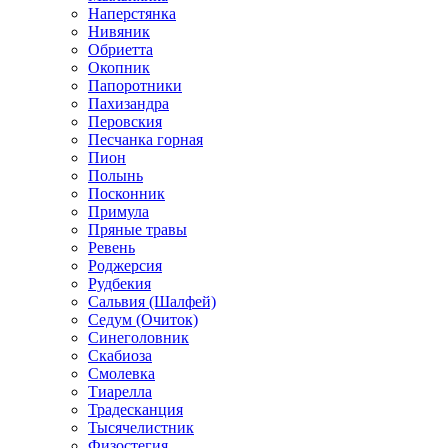
Наперстянка
Нивяник
Обриетта
Окопник
Папоротники
Пахизандра
Перовския
Песчанка горная
Пион
Полынь
Посконник
Примула
Пряные травы
Ревень
Роджерсия
Рудбекия
Сальвия (Шалфей)
Седум (Очиток)
Синеголовник
Скабиоза
Смолевка
Тиарелла
Традесканция
Тысячелистник
Физостегия