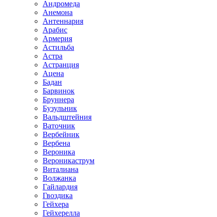
Андромеда
Анемона
Антеннария
Арабис
Армерия
Астильба
Астра
Астранция
Ацена
Бадан
Барвинок
Бруннера
Бузульник
Вальдштейния
Ваточник
Вербейник
Вербена
Вероника
Вероникаструм
Виталиана
Волжанка
Гайлардия
Гвоздика
Гейхера
Гейхерелла