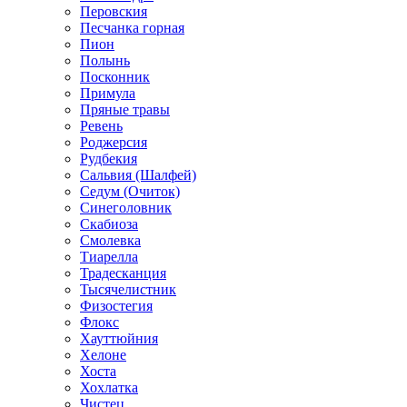
Перовския
Песчанка горная
Пион
Полынь
Посконник
Примула
Пряные травы
Ревень
Роджерсия
Рудбекия
Сальвия (Шалфей)
Седум (Очиток)
Синеголовник
Скабиоза
Смолевка
Тиарелла
Традесканция
Тысячелистник
Физостегия
Флокс
Хауттюйния
Хелоне
Хоста
Хохлатка
Чистец