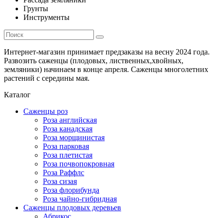
Грунты
Инструменты
Интернет-магазин принимает предзаказы на весну 2024 года.
Развозить саженцы (плодовых, лиственных,хвойных,
земляники) начинаем в конце апреля. Саженцы многолетних
растений с середины мая.
Каталог
Саженцы роз
Роза английская
Роза канадская
Роза морщинистая
Роза парковая
Роза плетистая
Роза почвопокровная
Роза Раффлс
Роза сизая
Роза флорибунда
Роза чайно-гибридная
Саженцы плодовых деревьев
Абрикос