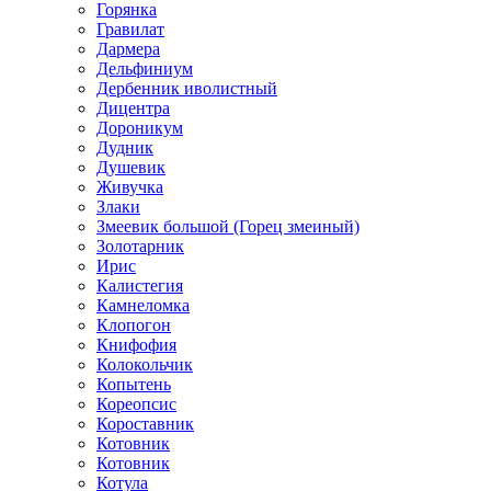
Горянка
Гравилат
Дармера
Дельфиниум
Дербенник иволистный
Дицентра
Дороникум
Дудник
Душевик
Живучка
Злаки
Змеевик большой (Горец змеиный)
Золотарник
Ирис
Калистегия
Камнеломка
Клопогон
Книфофия
Колокольчик
Копытень
Кореопсис
Короставник
Котовник
Котовник
Котула