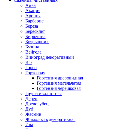
Саженцы лиственных
Айва
Акация
Арония
Барбарис
Береза
Бересклет
Бирючина
Боярышник
Бузина
Вейгела
Виноград декоративный
Вяз
Горец
Гортензия
Гортензия древовидная
Гортензия метельчатая
Гортензия черешковая
Груша иволистная
Дерен
Древогубец
Дуб
Жасмин
Жимолость декоративная
Ива