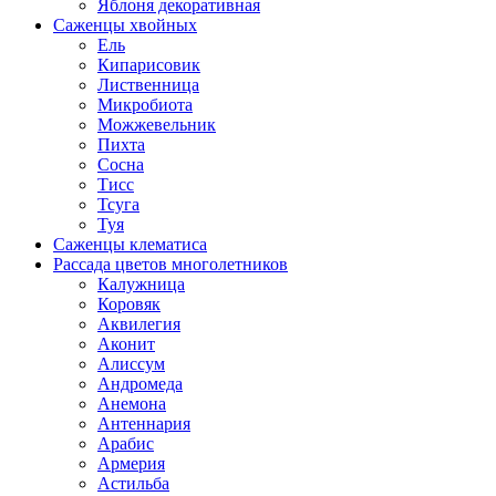
Яблоня декоративная
Саженцы хвойных
Ель
Кипарисовик
Лиственница
Микробиота
Можжевельник
Пихта
Сосна
Тисс
Тсуга
Туя
Саженцы клематиса
Рассада цветов многолетников
Калужница
Коровяк
Аквилегия
Аконит
Алиссум
Андромеда
Анемона
Антеннария
Арабис
Армерия
Астильба