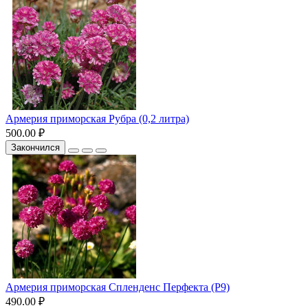
Армерия приморская Рубра (0,2 литра)
500.00 ₽
Закончился
Армерия приморская Спленденс Перфекта (Р9)
490.00 ₽