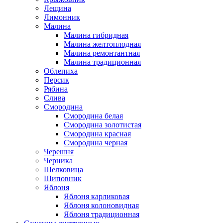
Лещина
Лимонник
Малина
Малина гибридная
Малина желтоплодная
Малина ремонтантная
Малина традиционная
Облепиха
Персик
Рябина
Слива
Смородина
Смородина белая
Смородина золотистая
Смородина красная
Смородина черная
Черешня
Черника
Шелковица
Шиповник
Яблоня
Яблоня карликовая
Яблоня колоновидная
Яблоня традиционная