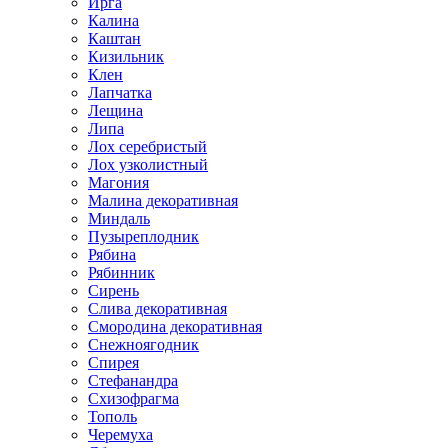
Ирга
Калина
Каштан
Кизильник
Клен
Лапчатка
Лещина
Липа
Лох серебристый
Лох узколистный
Магония
Малина декоративная
Миндаль
Пузыреплодник
Рябина
Рябинник
Сирень
Слива декоративная
Смородина декоративная
Снежноягодник
Спирея
Стефанандра
Схизофрагма
Тополь
Черемуха