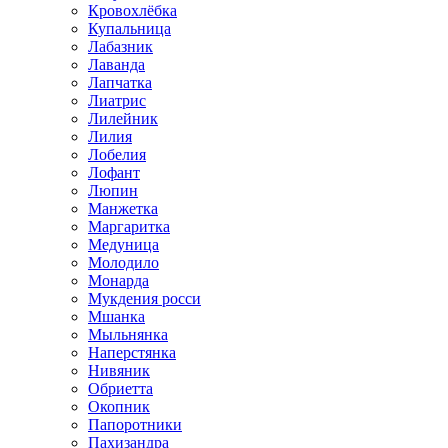
Кровохлёбка
Купальница
Лабазник
Лаванда
Лапчатка
Лиатрис
Лилейник
Лилия
Лобелия
Лофант
Люпин
Манжетка
Маргаритка
Медуница
Молодило
Монарда
Мукдения росси
Мшанка
Мыльнянка
Наперстянка
Нивяник
Обриетта
Окопник
Папоротники
Пахизандра