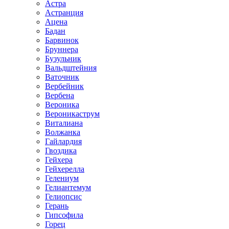
Астра
Астранция
Ацена
Бадан
Барвинок
Бруннера
Бузульник
Вальдштейния
Ваточник
Вербейник
Вербена
Вероника
Вероникаструм
Виталиана
Волжанка
Гайлардия
Гвоздика
Гейхера
Гейхерелла
Гелениум
Гелиантемум
Гелиопсис
Герань
Гипсофила
Горец