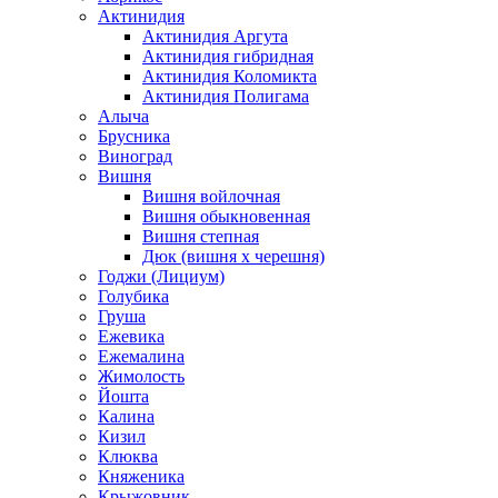
Актинидия
Актинидия Аргута
Актинидия гибридная
Актинидия Коломикта
Актинидия Полигама
Алыча
Брусника
Виноград
Вишня
Вишня войлочная
Вишня обыкновенная
Вишня степная
Дюк (вишня х черешня)
Годжи (Лициум)
Голубика
Груша
Ежевика
Ежемалина
Жимолость
Йошта
Калина
Кизил
Клюква
Княженика
Крыжовник