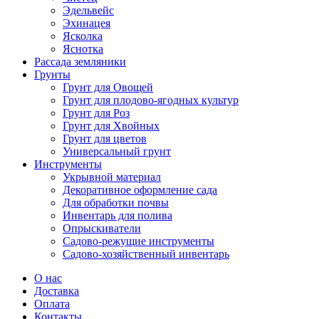
Эдельвейс
Эхинацея
Ясколка
Яснотка
Рассада земляники
Грунты
Грунт для Овощей
Грунт для плодово-ягодных культур
Грунт для Роз
Грунт для Хвойных
Грунт для цветов
Универсальный грунт
Инструменты
Укрывной материал
Декоративное оформление сада
Для обработки почвы
Инвентарь для полива
Опрыскиватели
Садово-режущие инструменты
Садово-хозяйственный инвентарь
О нас
Доставка
Оплата
Контакты