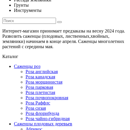
Грунты
Инструменты
Интернет-магазин принимает предзаказы на весну 2024 года.
Развозить саженцы (плодовых, лиственных,хвойных,
земляники) начинаем в конце апреля. Саженцы многолетних
растений с середины мая.
Каталог
Саженцы роз
Роза английская
Роза канадская
Роза морщинистая
Роза парковая
Роза плетистая
Роза почвопокровная
Роза Раффлс
Роза сизая
Роза флорибунда
Роза чайно-гибридная
Саженцы плодовых деревьев
Абрикос