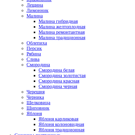
Лещина
Лимонник
Малина
Малина гибридная
Малина желтоплодная
Малина ремонтантная
Малина традиционная
Облепиха
Персик
Рябина
Слива
Смородина
Смородина белая
Смородина золотистая
Смородина красная
Смородина черная
Черешня
Черника
Шелковица
Шиповник
Яблоня
Яблоня карликовая
Яблоня колоновидная
Яблоня традиционная