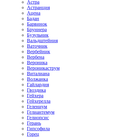
Астра
Астранция
Ацена
Бадан
Барвинок
Бруннера
Бузульник
Вальдштейния
Ваточник
Вербейник
Вербена
Вероника
Вероникаструм
Виталиана
Волжанка
Гайлардия
Гвоздика
Гейхера
Гейхерелла
Гелениум
Гелиантемум
Гелиопсис
Герань
Гипсофила
Горец