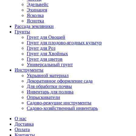
Эдельвейс
Эхинацея
Ясколка
Яснотка
Рассада земляники
Грунты
Грунт для Овощей
Грунт для плодово-ягодных культур
Грунт для Роз
Грунт для Хвойных
Грунт для цветов
Универсальный грунт
Инструменты
Укрывной материал
Декоративное оформление сада
Для обработки почвы
Инвентарь для полива
Опрыскиватели
Садово-режущие инструменты
Садово-хозяйственный инвентарь
О нас
Доставка
Оплата
Контакты