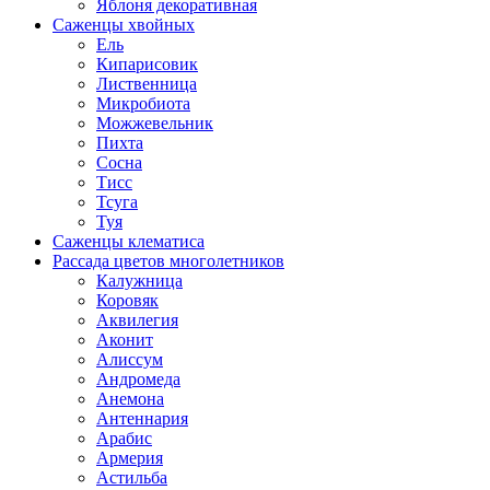
Яблоня декоративная
Саженцы хвойных
Ель
Кипарисовик
Лиственница
Микробиота
Можжевельник
Пихта
Сосна
Тисс
Тсуга
Туя
Саженцы клематиса
Рассада цветов многолетников
Калужница
Коровяк
Аквилегия
Аконит
Алиссум
Андромеда
Анемона
Антеннария
Арабис
Армерия
Астильба