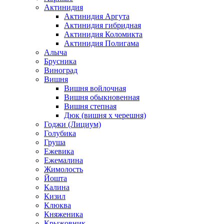
Актинидия
Актинидия Аргута
Актинидия гибридная
Актинидия Коломикта
Актинидия Полигама
Алыча
Брусника
Виноград
Вишня
Вишня войлочная
Вишня обыкновенная
Вишня степная
Дюк (вишня х черешня)
Годжи (Лициум)
Голубика
Груша
Ежевика
Ежемалина
Жимолость
Йошта
Калина
Кизил
Клюква
Княженика
Крыжовник