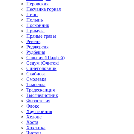
Перовския
Песчанка горная
Пион
Полынь
Посконник
Примула
Пряные травы
Ревень
Роджерсия
Рудбекия
Сальвия (Шалфей)
Седум (Очиток)
Синеголовник
Скабиоза
Смолевка
Тиарелла
Традесканция
Тысячелистник
Физостегия
Флокс
Хауттюйния
Хелоне
Хоста
Хохлатка
Чистец