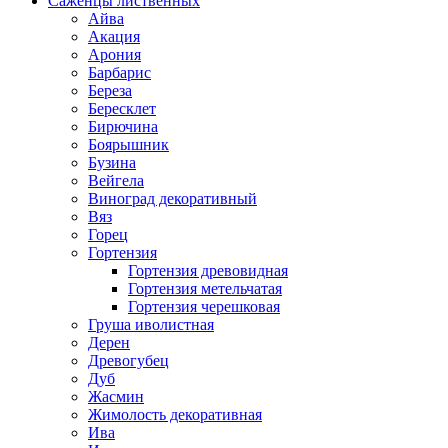
Саженцы лиственных
Айва
Акация
Арония
Барбарис
Береза
Бересклет
Бирючина
Боярышник
Бузина
Вейгела
Виноград декоративный
Вяз
Горец
Гортензия
Гортензия древовидная
Гортензия метельчатая
Гортензия черешковая
Груша иволистная
Дерен
Древогубец
Дуб
Жасмин
Жимолость декоративная
Ива