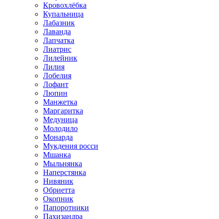
Кровохлёбка
Купальница
Лабазник
Лаванда
Лапчатка
Лиатрис
Лилейник
Лилия
Лобелия
Лофант
Люпин
Манжетка
Маргаритка
Медуница
Молодило
Монарда
Мукдения росси
Мшанка
Мыльнянка
Наперстянка
Нивяник
Обриетта
Окопник
Папоротники
Пахизандра