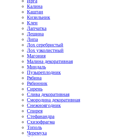
Ирга
Калина
Каштан
Кизильник
Клен
Лапчатка
Лещина
Липа
Лох серебристый
Лох узколистный
Магония
Малина декоративная
Миндаль
Пузыреплодник
Рябина
Рябинник
Сирень
Слива декоративная
Смородина декоративная
Снежноягодник
Спирея
Стефанандра
Схизофрагма
Тополь
Черемуха