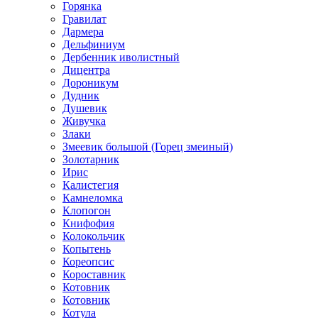
Горянка
Гравилат
Дармера
Дельфиниум
Дербенник иволистный
Дицентра
Дороникум
Дудник
Душевик
Живучка
Злаки
Змеевик большой (Горец змеиный)
Золотарник
Ирис
Калистегия
Камнеломка
Клопогон
Книфофия
Колокольчик
Копытень
Кореопсис
Короставник
Котовник
Котовник
Котула