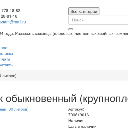
) 778-18-82
Все категории
128-81-18
k-sam@mail.ru
24 года. Развозить саженцы (плодовых, лиственных,хвойных, земл
 нас
оставка
плата
онтакты
 литров)
обыкновенный (крупнопло
Артикул:
7008190161
Наличие:
Есть в наличии