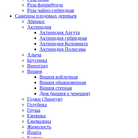
Роза флорибунда
Роза чайно-гибридная
Саженцы плодовых деревьев
Абрикос
Актинидия
Актинидия Аргута
Актинидия гибридная
Актинидия Коломикта
Актинидия Полигама
Алыча
Брусника
Виноград
Вишня
Вишня войлочная
Вишня обыкновенная
Вишня степная
Дюк (вишня х черешня)
Годжи (Лициум)
Голубика
Груша
Ежевика
Ежемалина
Жимолость
Йошта
Калина