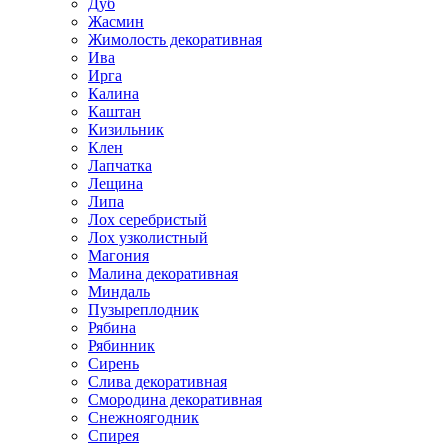
Дуб
Жасмин
Жимолость декоративная
Ива
Ирга
Калина
Каштан
Кизильник
Клен
Лапчатка
Лещина
Липа
Лох серебристый
Лох узколистный
Магония
Малина декоративная
Миндаль
Пузыреплодник
Рябина
Рябинник
Сирень
Слива декоративная
Смородина декоративная
Снежноягодник
Спирея