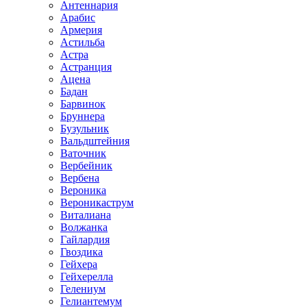
Антеннария
Арабис
Армерия
Астильба
Астра
Астранция
Ацена
Бадан
Барвинок
Бруннера
Бузульник
Вальдштейния
Ваточник
Вербейник
Вербена
Вероника
Вероникаструм
Виталиана
Волжанка
Гайлардия
Гвоздика
Гейхера
Гейхерелла
Гелениум
Гелиантемум