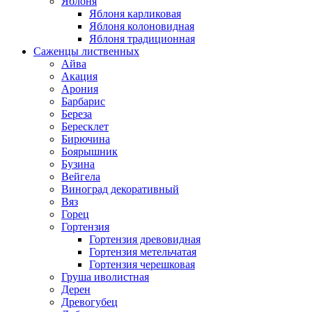
Яблоня
Яблоня карликовая
Яблоня колоновидная
Яблоня традиционная
Саженцы лиственных
Айва
Акация
Арония
Барбарис
Береза
Бересклет
Бирючина
Боярышник
Бузина
Вейгела
Виноград декоративный
Вяз
Горец
Гортензия
Гортензия древовидная
Гортензия метельчатая
Гортензия черешковая
Груша иволистная
Дерен
Древогубец