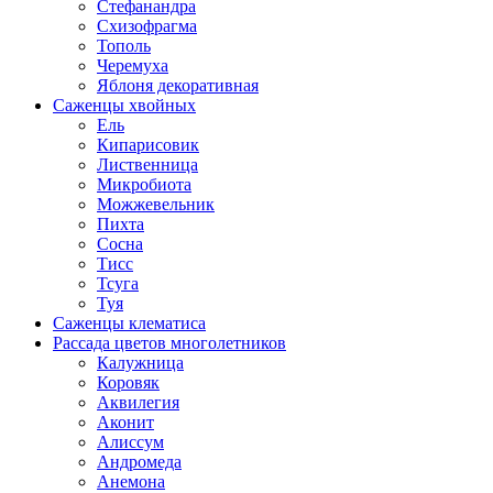
Стефанандра
Схизофрагма
Тополь
Черемуха
Яблоня декоративная
Саженцы хвойных
Ель
Кипарисовик
Лиственница
Микробиота
Можжевельник
Пихта
Сосна
Тисс
Тсуга
Туя
Саженцы клематиса
Рассада цветов многолетников
Калужница
Коровяк
Аквилегия
Аконит
Алиссум
Андромеда
Анемона