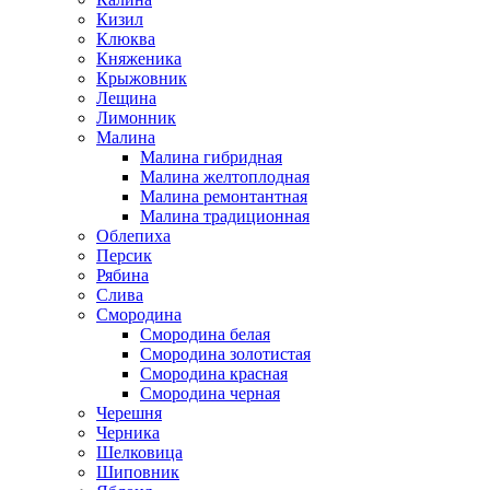
Кизил
Клюква
Княженика
Крыжовник
Лещина
Лимонник
Малина
Малина гибридная
Малина желтоплодная
Малина ремонтантная
Малина традиционная
Облепиха
Персик
Рябина
Слива
Смородина
Смородина белая
Смородина золотистая
Смородина красная
Смородина черная
Черешня
Черника
Шелковица
Шиповник