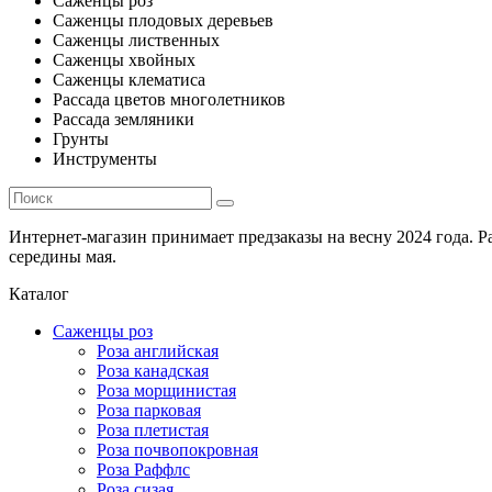
Саженцы роз
Саженцы плодовых деревьев
Саженцы лиственных
Саженцы хвойных
Саженцы клематиса
Рассада цветов многолетников
Рассада земляники
Грунты
Инструменты
Интернет-магазин принимает предзаказы на весну 2024 года. 
середины мая.
Каталог
Саженцы роз
Роза английская
Роза канадская
Роза морщинистая
Роза парковая
Роза плетистая
Роза почвопокровная
Роза Раффлс
Роза сизая