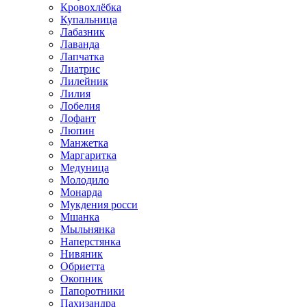
Кровохлёбка
Купальница
Лабазник
Лаванда
Лапчатка
Лиатрис
Лилейник
Лилия
Лобелия
Лофант
Люпин
Манжетка
Маргаритка
Медуница
Молодило
Монарда
Мукдения росси
Мшанка
Мыльнянка
Наперстянка
Нивяник
Обриетта
Окопник
Папоротники
Пахизандра