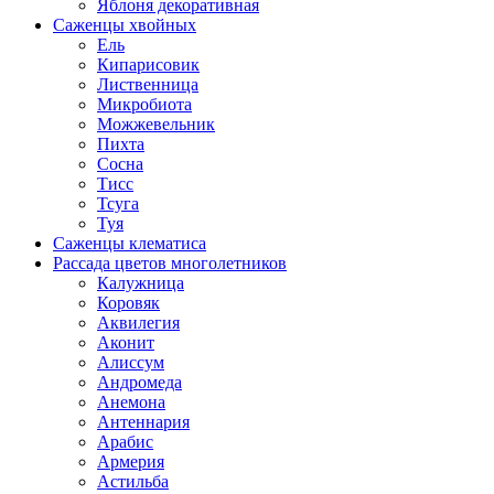
Яблоня декоративная
Саженцы хвойных
Ель
Кипарисовик
Лиственница
Микробиота
Можжевельник
Пихта
Сосна
Тисс
Тсуга
Туя
Саженцы клематиса
Рассада цветов многолетников
Калужница
Коровяк
Аквилегия
Аконит
Алиссум
Андромеда
Анемона
Антеннария
Арабис
Армерия
Астильба