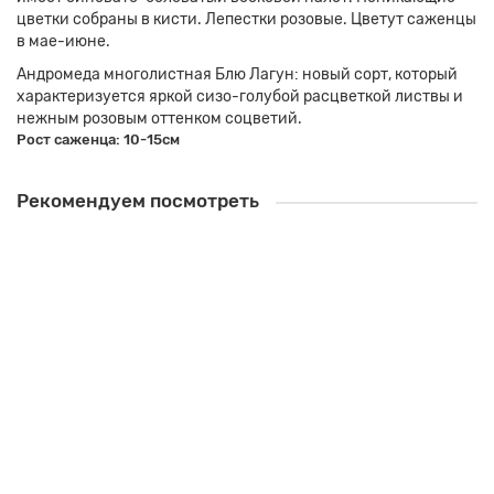
цветки собраны в кисти. Лепестки розовые. Цветут саженцы
в мае-июне.
Андромеда многолистная Блю Лагун
: н
овый сорт, который
характеризуется яркой сизо-голубой расцветкой листвы и
нежным розовым оттенком соцветий.
Рост саженца: 10-15см
Рекомендуем посмотреть
Анемона гибридная Вёлвинд (1,5 литра)
550.00 ₽
Закончился