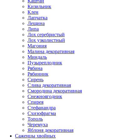
Каштан
Кизильник
Клен
Лапчатка
Лещина
Липа
Лох серебристый
Лох узколистный
Магония
Малина декоративная
Миндаль
Пузыреплодник
Рябина
Рябинник
Сирень
Слива декоративная
Смородина декоративная
Снежноягодник
Спирея
Стефанандра
Схизофрагма
Тополь
Черемуха
Яблоня декоративная
Саженцы хвойных