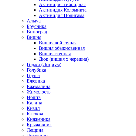
Актинидия гибридная
Актинидия Коломикта
Актинидия Полигама
Алыча
Брусника
Виноград
Вишня
Вишня войлочная
Вишня обыкновенная
Вишня степная
Дюк (вишня х черешня)
Годжи (Лициум)
Голубика
Груша
Ежевика
Ежемалина
Жимолость
Йошта
Калина
Кизил
Клюква
Княженика
Крыжовник
Лещина
Лимонник