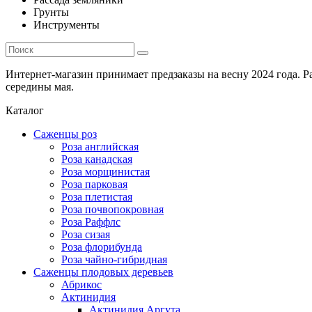
Грунты
Инструменты
Интернет-магазин принимает предзаказы на весну 2024 года. 
середины мая.
Каталог
Саженцы роз
Роза английская
Роза канадская
Роза морщинистая
Роза парковая
Роза плетистая
Роза почвопокровная
Роза Раффлс
Роза сизая
Роза флорибунда
Роза чайно-гибридная
Саженцы плодовых деревьев
Абрикос
Актинидия
Актинидия Аргута