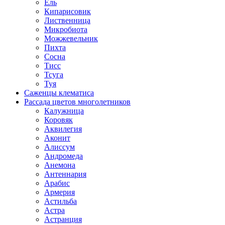
Ель
Кипарисовик
Лиственница
Микробиота
Можжевельник
Пихта
Сосна
Тисс
Тсуга
Туя
Саженцы клематиса
Рассада цветов многолетников
Калужница
Коровяк
Аквилегия
Аконит
Алиссум
Андромеда
Анемона
Антеннария
Арабис
Армерия
Астильба
Астра
Астранция