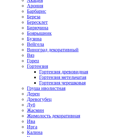
Акация
Арония
Барбарис
Береза
Бересклет
Бирючина
Боярышник
Бузина
Вейгела
Виноград декоративный
Вяз
Горец
Гортензия
Гортензия древовидная
Гортензия метельчатая
Гортензия черешковая
Груша иволистная
Дерен
Древогубец
Дуб
Жасмин
Жимолость декоративная
Ива
Ирга
Калина