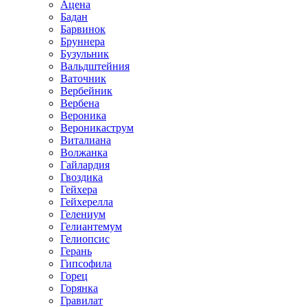
Ацена
Бадан
Барвинок
Бруннера
Бузульник
Вальдштейния
Ваточник
Вербейник
Вербена
Вероника
Вероникаструм
Виталиана
Волжанка
Гайлардия
Гвоздика
Гейхера
Гейхерелла
Гелениум
Гелиантемум
Гелиопсис
Герань
Гипсофила
Горец
Горянка
Гравилат