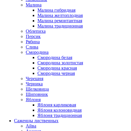
Малина
Малина гибридная
Малина желтоплодная
Малина ремонтантная
Малина традиционная
Облепиха
Персик
Рябина
Слива
Смородина
Смородина белая
Смородина золотистая
Смородина красная
Смородина черная
Черешня
Черника
Шелковица
Шиповник
Яблоня
Яблоня карликовая
Яблоня колоновидная
Яблоня традиционная
Саженцы лиственных
Айва