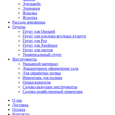
Эдельвейс
Эхинацея
Ясколка
Яснотка
Рассада земляники
Грунты
Грунт для Овощей
Грунт для плодово-ягодных культур
Грунт для Роз
Грунт для Хвойных
Грунт для цветов
Универсальный грунт
Инструменты
Укрывной материал
Декоративное оформление сада
Для обработки почвы
Инвентарь для полива
Опрыскиватели
Садово-режущие инструменты
Садово-хозяйственный инвентарь
О нас
Доставка
Оплата
Контакты