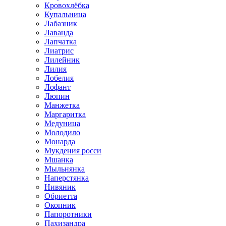
Кровохлёбка
Купальница
Лабазник
Лаванда
Лапчатка
Лиатрис
Лилейник
Лилия
Лобелия
Лофант
Люпин
Манжетка
Маргаритка
Медуница
Молодило
Монарда
Мукдения росси
Мшанка
Мыльнянка
Наперстянка
Нивяник
Обриетта
Окопник
Папоротники
Пахизандра