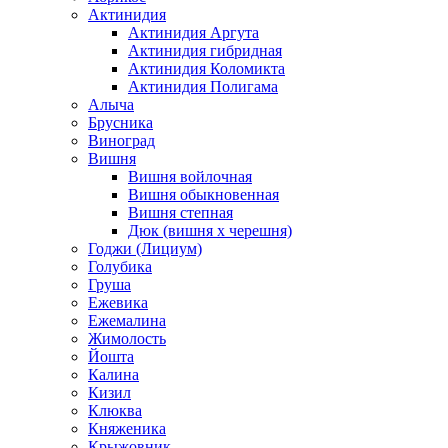
Актинидия
Актинидия Аргута
Актинидия гибридная
Актинидия Коломикта
Актинидия Полигама
Алыча
Брусника
Виноград
Вишня
Вишня войлочная
Вишня обыкновенная
Вишня степная
Дюк (вишня х черешня)
Годжи (Лициум)
Голубика
Груша
Ежевика
Ежемалина
Жимолость
Йошта
Калина
Кизил
Клюква
Княженика
Крыжовник