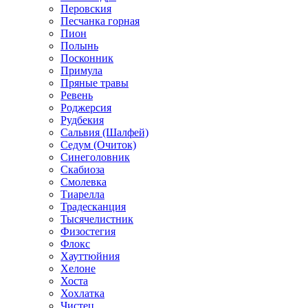
Перовския
Песчанка горная
Пион
Полынь
Посконник
Примула
Пряные травы
Ревень
Роджерсия
Рудбекия
Сальвия (Шалфей)
Седум (Очиток)
Синеголовник
Скабиоза
Смолевка
Тиарелла
Традесканция
Тысячелистник
Физостегия
Флокс
Хауттюйния
Хелоне
Хоста
Хохлатка
Чистец