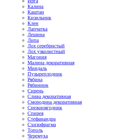
Ирга
Калина
Каштан
Кизильник
Клен
Лапчатка
Лещина
Липа
Лох серебристый
Лох узколистный
Магония
Малина декоративная
Миндаль
Пузыреплодник
Рябина
Рябинник
Сирень
Слива декоративная
Смородина декоративная
Снежноягодник
Спирея
Стефанандра
Схизофрагма
Тополь
Черемуха