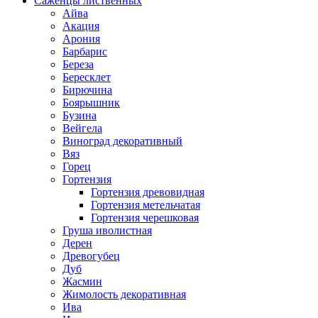
Саженцы лиственных
Айва
Акация
Арония
Барбарис
Береза
Бересклет
Бирючина
Боярышник
Бузина
Вейгела
Виноград декоративный
Вяз
Горец
Гортензия
Гортензия древовидная
Гортензия метельчатая
Гортензия черешковая
Груша иволистная
Дерен
Древогубец
Дуб
Жасмин
Жимолость декоративная
Ива