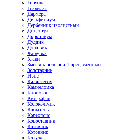
Горянка
Гравилат
Дармера
Дельфиниум
Дербенник иволистный
Дицентра
Дороникум
Дудник
Душевик
Живучка
Злаки
Змеевик большой (Горец змеиный)
Золотарник
Ирис
Калистегия
Камнеломка
Клопогон
Книфофия
Колокольчик
Копытень
Кореопсис
Короставник
Котовник
Котовник
Котула