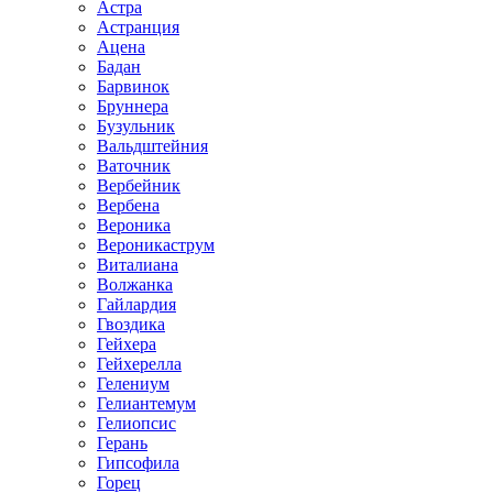
Астра
Астранция
Ацена
Бадан
Барвинок
Бруннера
Бузульник
Вальдштейния
Ваточник
Вербейник
Вербена
Вероника
Вероникаструм
Виталиана
Волжанка
Гайлардия
Гвоздика
Гейхера
Гейхерелла
Гелениум
Гелиантемум
Гелиопсис
Герань
Гипсофила
Горец