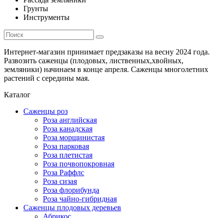
Грунты
Инструменты
Интернет-магазин принимает предзаказы на весну 2024 года.
Развозить саженцы (плодовых, лиственных,хвойных,
земляники) начинаем в конце апреля. Саженцы многолетних
растений с середины мая.
Каталог
Саженцы роз
Роза английская
Роза канадская
Роза морщинистая
Роза парковая
Роза плетистая
Роза почвопокровная
Роза Раффлс
Роза сизая
Роза флорибунда
Роза чайно-гибридная
Саженцы плодовых деревьев
Абрикос