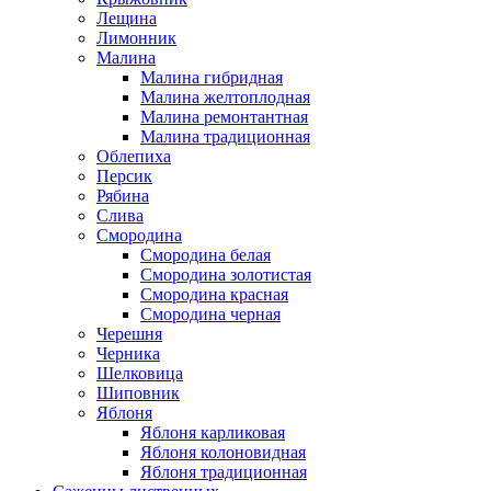
Лещина
Лимонник
Малина
Малина гибридная
Малина желтоплодная
Малина ремонтантная
Малина традиционная
Облепиха
Персик
Рябина
Слива
Смородина
Смородина белая
Смородина золотистая
Смородина красная
Смородина черная
Черешня
Черника
Шелковица
Шиповник
Яблоня
Яблоня карликовая
Яблоня колоновидная
Яблоня традиционная