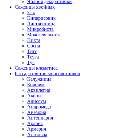
Яблоня декоративная
Саженцы хвойных
Ель
Кипарисовик
Лиственница
Микробиота
Можжевельник
Пихта
Сосна
Тисс
Тсуга
Туя
Саженцы клематиса
Рассада цветов многолетников
Калужница
Коровяк
Аквилегия
Аконит
Алиссум
Андромеда
Анемона
Антеннария
Арабис
Армерия
Астильба