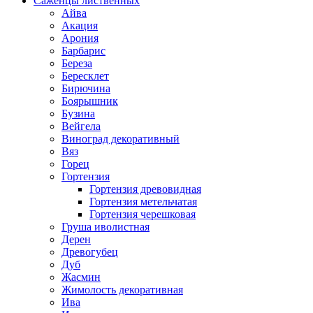
Саженцы лиственных
Айва
Акация
Арония
Барбарис
Береза
Бересклет
Бирючина
Боярышник
Бузина
Вейгела
Виноград декоративный
Вяз
Горец
Гортензия
Гортензия древовидная
Гортензия метельчатая
Гортензия черешковая
Груша иволистная
Дерен
Древогубец
Дуб
Жасмин
Жимолость декоративная
Ива