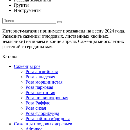
Грунты
Инструменты
Интернет-магазин принимает предзаказы на весну 2024 года.
Развозить саженцы (плодовых, лиственных,хвойных,
земляники) начинаем в конце апреля. Саженцы многолетних
растений с середины мая.
Каталог
Саженцы роз
Роза английская
Роза канадская
Роза морщинистая
Роза парковая
Роза плетистая
Роза почвопокровная
Роза Раффлс
Роза сизая
Роза флорибунда
Роза чайно-гибридная
Саженцы плодовых деревьев
Абрикос