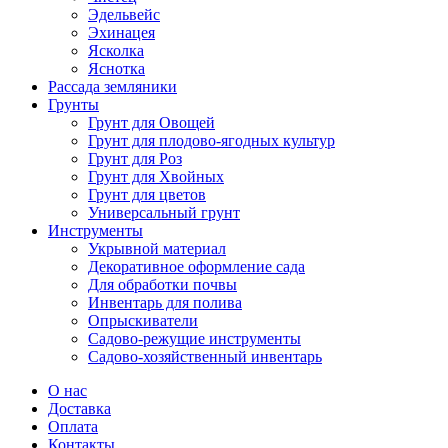
Эдельвейс
Эхинацея
Ясколка
Яснотка
Рассада земляники
Грунты
Грунт для Овощей
Грунт для плодово-ягодных культур
Грунт для Роз
Грунт для Хвойных
Грунт для цветов
Универсальный грунт
Инструменты
Укрывной материал
Декоративное оформление сада
Для обработки почвы
Инвентарь для полива
Опрыскиватели
Садово-режущие инструменты
Садово-хозяйственный инвентарь
О нас
Доставка
Оплата
Контакты