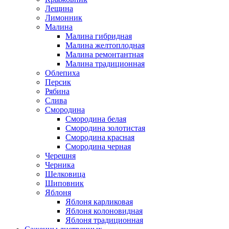
Лещина
Лимонник
Малина
Малина гибридная
Малина желтоплодная
Малина ремонтантная
Малина традиционная
Облепиха
Персик
Рябина
Слива
Смородина
Смородина белая
Смородина золотистая
Смородина красная
Смородина черная
Черешня
Черника
Шелковица
Шиповник
Яблоня
Яблоня карликовая
Яблоня колоновидная
Яблоня традиционная