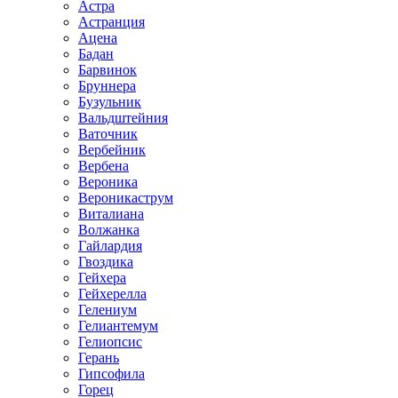
Астра
Астранция
Ацена
Бадан
Барвинок
Бруннера
Бузульник
Вальдштейния
Ваточник
Вербейник
Вербена
Вероника
Вероникаструм
Виталиана
Волжанка
Гайлардия
Гвоздика
Гейхера
Гейхерелла
Гелениум
Гелиантемум
Гелиопсис
Герань
Гипсофила
Горец