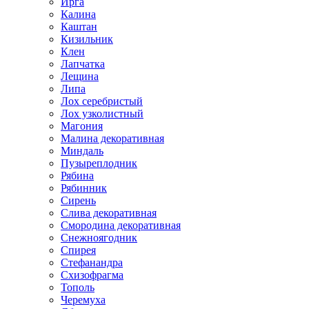
Ирга
Калина
Каштан
Кизильник
Клен
Лапчатка
Лещина
Липа
Лох серебристый
Лох узколистный
Магония
Малина декоративная
Миндаль
Пузыреплодник
Рябина
Рябинник
Сирень
Слива декоративная
Смородина декоративная
Снежноягодник
Спирея
Стефанандра
Схизофрагма
Тополь
Черемуха