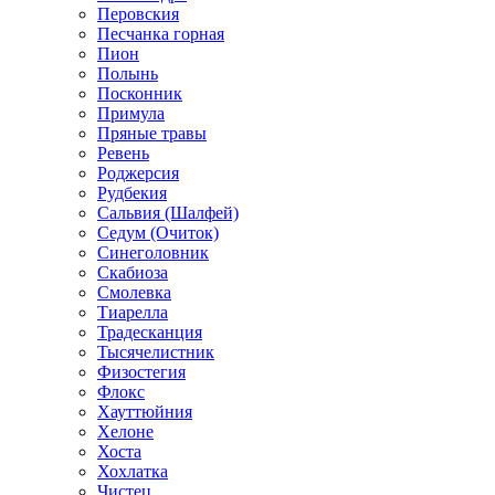
Перовския
Песчанка горная
Пион
Полынь
Посконник
Примула
Пряные травы
Ревень
Роджерсия
Рудбекия
Сальвия (Шалфей)
Седум (Очиток)
Синеголовник
Скабиоза
Смолевка
Тиарелла
Традесканция
Тысячелистник
Физостегия
Флокс
Хауттюйния
Хелоне
Хоста
Хохлатка
Чистец