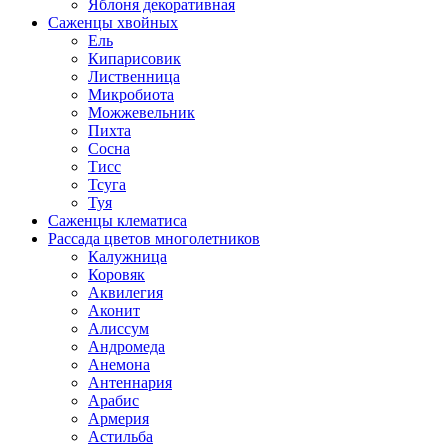
Яблоня декоративная
Саженцы хвойных
Ель
Кипарисовик
Лиственница
Микробиота
Можжевельник
Пихта
Сосна
Тисс
Тсуга
Туя
Саженцы клематиса
Рассада цветов многолетников
Калужница
Коровяк
Аквилегия
Аконит
Алиссум
Андромеда
Анемона
Антеннария
Арабис
Армерия
Астильба