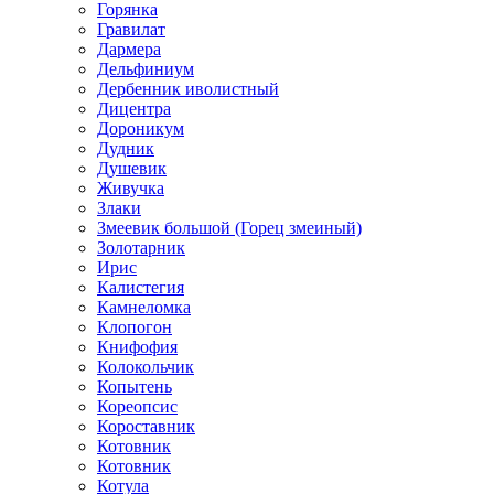
Горянка
Гравилат
Дармера
Дельфиниум
Дербенник иволистный
Дицентра
Дороникум
Дудник
Душевик
Живучка
Злаки
Змеевик большой (Горец змеиный)
Золотарник
Ирис
Калистегия
Камнеломка
Клопогон
Книфофия
Колокольчик
Копытень
Кореопсис
Короставник
Котовник
Котовник
Котула