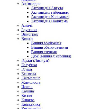
Актинидия
Актинидия Аргута
Актинидия гибридная
Актинидия Коломикта
Актинидия Полигама
Алыча
Брусника
Виноград
Вишня
Вишня войлочная
Вишня обыкновенная
Вишня степная
Дюк (вишня х черешня)
Годжи (Лициум)
Голубика
Груша
Ежевика
Ежемалина
Жимолость
Йошта
Калина
Кизил
Клюква
Княженика
Крыжовник