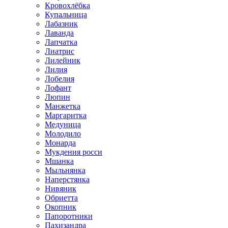
Кровохлёбка
Купальница
Лабазник
Лаванда
Лапчатка
Лиатрис
Лилейник
Лилия
Лобелия
Лофант
Люпин
Манжетка
Маргаритка
Медуница
Молодило
Монарда
Мукдения росси
Мшанка
Мыльнянка
Наперстянка
Нивяник
Обриетта
Окопник
Папоротники
Пахизандра