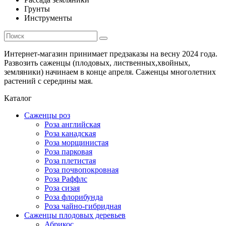
Грунты
Инструменты
Интернет-магазин принимает предзаказы на весну 2024 года.
Развозить саженцы (плодовых, лиственных,хвойных,
земляники) начинаем в конце апреля. Саженцы многолетних
растений с середины мая.
Каталог
Саженцы роз
Роза английская
Роза канадская
Роза морщинистая
Роза парковая
Роза плетистая
Роза почвопокровная
Роза Раффлс
Роза сизая
Роза флорибунда
Роза чайно-гибридная
Саженцы плодовых деревьев
Абрикос