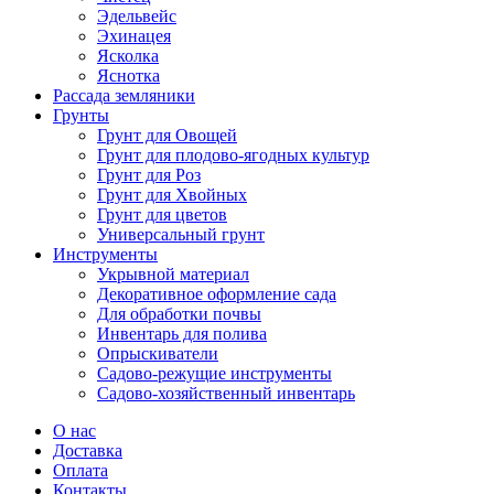
Эдельвейс
Эхинацея
Ясколка
Яснотка
Рассада земляники
Грунты
Грунт для Овощей
Грунт для плодово-ягодных культур
Грунт для Роз
Грунт для Хвойных
Грунт для цветов
Универсальный грунт
Инструменты
Укрывной материал
Декоративное оформление сада
Для обработки почвы
Инвентарь для полива
Опрыскиватели
Садово-режущие инструменты
Садово-хозяйственный инвентарь
О нас
Доставка
Оплата
Контакты