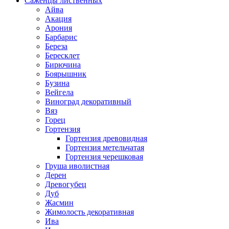
Саженцы лиственных
Айва
Акация
Арония
Барбарис
Береза
Бересклет
Бирючина
Боярышник
Бузина
Вейгела
Виноград декоративный
Вяз
Горец
Гортензия
Гортензия древовидная
Гортензия метельчатая
Гортензия черешковая
Груша иволистная
Дерен
Древогубец
Дуб
Жасмин
Жимолость декоративная
Ива