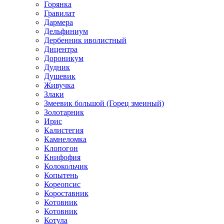
Горянка
Гравилат
Дармера
Дельфиниум
Дербенник иволистный
Дицентра
Дороникум
Дудник
Душевик
Живучка
Злаки
Змеевик большой (Горец змеиный)
Золотарник
Ирис
Калистегия
Камнеломка
Клопогон
Книфофия
Колокольчик
Копытень
Кореопсис
Короставник
Котовник
Котовник
Котула