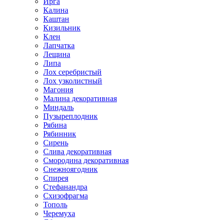
Ирга
Калина
Каштан
Кизильник
Клен
Лапчатка
Лещина
Липа
Лох серебристый
Лох узколистный
Магония
Малина декоративная
Миндаль
Пузыреплодник
Рябина
Рябинник
Сирень
Слива декоративная
Смородина декоративная
Снежноягодник
Спирея
Стефанандра
Схизофрагма
Тополь
Черемуха