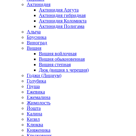
Актинидия
Актинидия Аргута
Актинидия гибридная
Актинидия Коломикта
Актинидия Полигама
Алыча
Брусника
Виноград
Вишня
Вишня войлочная
Вишня обыкновенная
Вишня степная
Дюк (вишня х черешня)
Годжи (Лициум)
Голубика
Груша
Ежевика
Ежемалина
Жимолость
Йошта
Калина
Кизил
Клюква
Княженика
Крыжовник