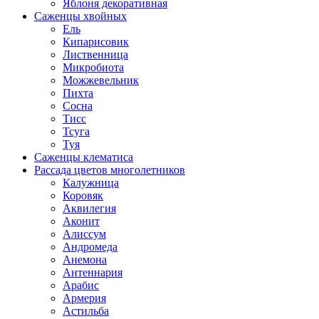
Яблоня декоративная
Саженцы хвойных
Ель
Кипарисовик
Лиственница
Микробиота
Можжевельник
Пихта
Сосна
Тисс
Тсуга
Туя
Саженцы клематиса
Рассада цветов многолетников
Калужница
Коровяк
Аквилегия
Аконит
Алиссум
Андромеда
Анемона
Антеннария
Арабис
Армерия
Астильба