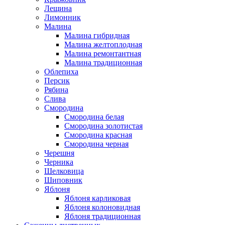
Лещина
Лимонник
Малина
Малина гибридная
Малина желтоплодная
Малина ремонтантная
Малина традиционная
Облепиха
Персик
Рябина
Слива
Смородина
Смородина белая
Смородина золотистая
Смородина красная
Смородина черная
Черешня
Черника
Шелковица
Шиповник
Яблоня
Яблоня карликовая
Яблоня колоновидная
Яблоня традиционная