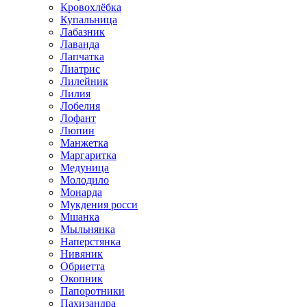
Кровохлёбка
Купальница
Лабазник
Лаванда
Лапчатка
Лиатрис
Лилейник
Лилия
Лобелия
Лофант
Люпин
Манжетка
Маргаритка
Медуница
Молодило
Монарда
Мукдения росси
Мшанка
Мыльнянка
Наперстянка
Нивяник
Обриетта
Окопник
Папоротники
Пахизандра