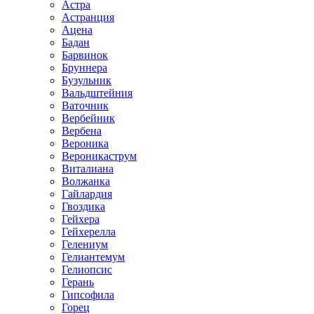
Астра
Астранция
Ацена
Бадан
Барвинок
Бруннера
Бузульник
Вальдштейния
Ваточник
Вербейник
Вербена
Вероника
Вероникаструм
Виталиана
Волжанка
Гайлардия
Гвоздика
Гейхера
Гейхерелла
Гелениум
Гелиантемум
Гелиопсис
Герань
Гипсофила
Горец