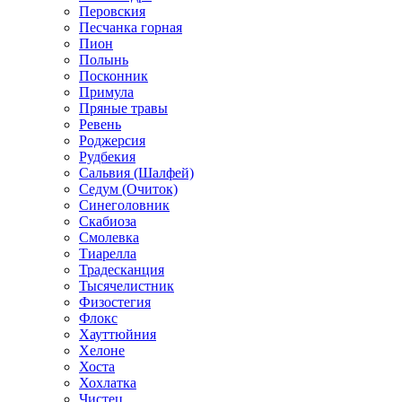
Перовския
Песчанка горная
Пион
Полынь
Посконник
Примула
Пряные травы
Ревень
Роджерсия
Рудбекия
Сальвия (Шалфей)
Седум (Очиток)
Синеголовник
Скабиоза
Смолевка
Тиарелла
Традесканция
Тысячелистник
Физостегия
Флокс
Хауттюйния
Хелоне
Хоста
Хохлатка
Чистец