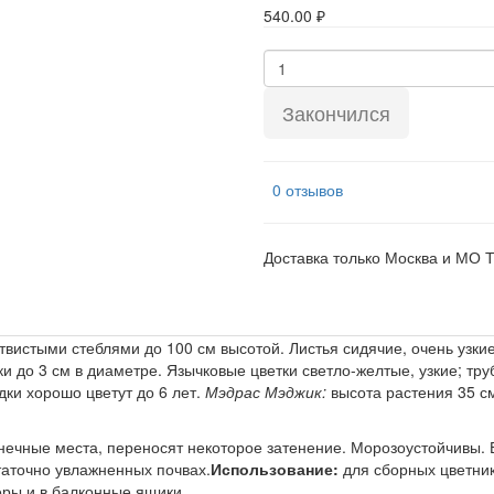
540.00 ₽
Закончился
0 отзывов
Доставка только Москва и МО 
твистыми стеблями до 100 см высотой. Листья сидячие, очень узки
и до 3 см в диаметре. Язычковые цветки светло-желтые, узкие; тр
дки хорошо цветут до 6 лет.
Мэдрас Мэджик:
высота растения 35 с
ечные места, переносят некоторое затенение. Морозоустойчивы. 
таточно увлажненных почвах.
Использование:
для сборных цветник
еры и в балконные ящики.