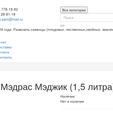
) 778-18-82
Все категории
128-81-18
k-sam@mail.ru
24 года. Развозить саженцы (плодовых, лиственных,хвойных, земл
 нас
оставка
плата
онтакты
Мэдрас Мэджик (1,5 литра
Наличие:
Нет в наличии