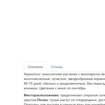
Описание
Отзывы
Кореопсис:
многолетнее растение с многократно ве
многочисленные, лучистые, звездообразные корзинк
65-70 дней, обильно и продолжительно. Без переса
кончиках. Цветение с июня по сентябрь.
Месторасположение:
предпочитают открытые солн
укрытия.
Почва:
лучше растут на плодородных, дос
Пригодны для посадки в уличные вазы или контейн