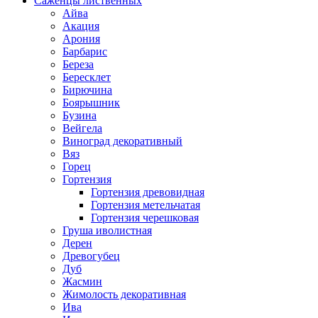
Саженцы лиственных
Айва
Акация
Арония
Барбарис
Береза
Бересклет
Бирючина
Боярышник
Бузина
Вейгела
Виноград декоративный
Вяз
Горец
Гортензия
Гортензия древовидная
Гортензия метельчатая
Гортензия черешковая
Груша иволистная
Дерен
Древогубец
Дуб
Жасмин
Жимолость декоративная
Ива