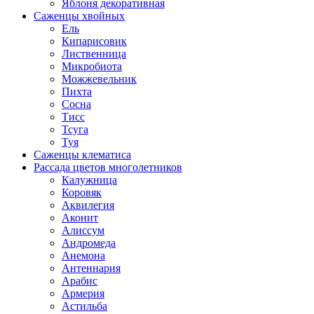
Яблоня декоративная
Саженцы хвойных
Ель
Кипарисовик
Лиственница
Микробиота
Можжевельник
Пихта
Сосна
Тисс
Тсуга
Туя
Саженцы клематиса
Рассада цветов многолетников
Калужница
Коровяк
Аквилегия
Аконит
Алиссум
Андромеда
Анемона
Антеннария
Арабис
Армерия
Астильба