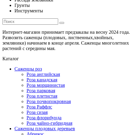
Грунты
Инструменты
Интернет-магазин принимает предзаказы на весну 2024 года.
Развозить саженцы (плодовых, лиственных,хвойных,
земляники) начинаем в конце апреля. Саженцы многолетних
растений с середины мая.
Каталог
Саженцы роз
Роза английская
Роза канадская
Роза морщинистая
Роза парковая
Роза плетистая
Роза почвопокровная
Роза Раффлс
Роза сизая
Роза флорибунда
Роза чайно-гибридная
Саженцы плодовых деревьев
Абрикос