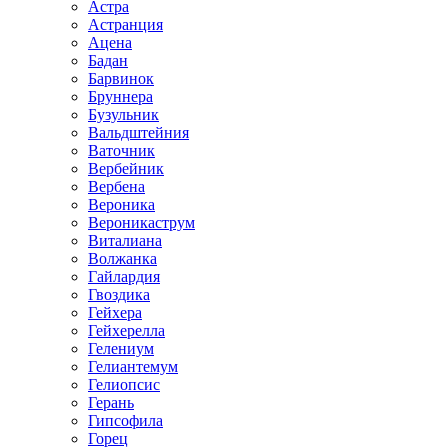
Астра
Астранция
Ацена
Бадан
Барвинок
Бруннера
Бузульник
Вальдштейния
Ваточник
Вербейник
Вербена
Вероника
Вероникаструм
Виталиана
Волжанка
Гайлардия
Гвоздика
Гейхера
Гейхерелла
Гелениум
Гелиантемум
Гелиопсис
Герань
Гипсофила
Горец