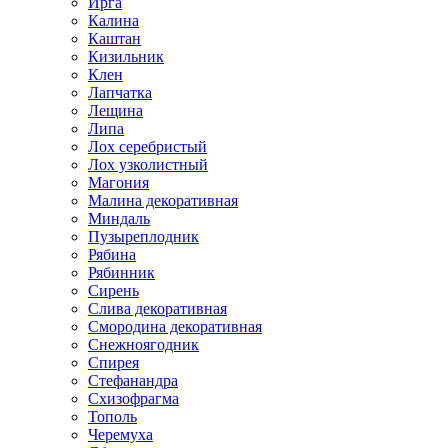
Ирга
Калина
Каштан
Кизильник
Клен
Лапчатка
Лещина
Липа
Лох серебристый
Лох узколистный
Магония
Малина декоративная
Миндаль
Пузыреплодник
Рябина
Рябинник
Сирень
Слива декоративная
Смородина декоративная
Снежноягодник
Спирея
Стефанандра
Схизофрагма
Тополь
Черемуха