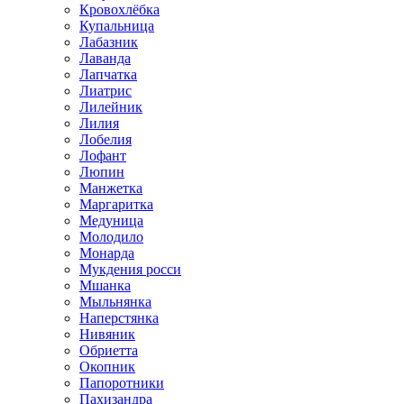
Кровохлёбка
Купальница
Лабазник
Лаванда
Лапчатка
Лиатрис
Лилейник
Лилия
Лобелия
Лофант
Люпин
Манжетка
Маргаритка
Медуница
Молодило
Монарда
Мукдения росси
Мшанка
Мыльнянка
Наперстянка
Нивяник
Обриетта
Окопник
Папоротники
Пахизандра