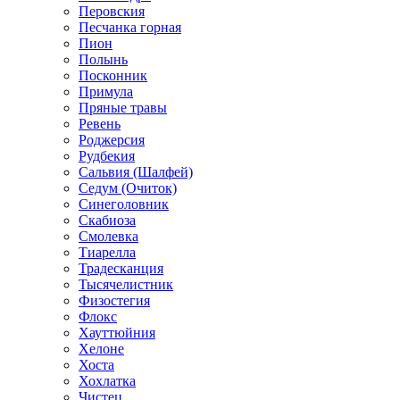
Перовския
Песчанка горная
Пион
Полынь
Посконник
Примула
Пряные травы
Ревень
Роджерсия
Рудбекия
Сальвия (Шалфей)
Седум (Очиток)
Синеголовник
Скабиоза
Смолевка
Тиарелла
Традесканция
Тысячелистник
Физостегия
Флокс
Хауттюйния
Хелоне
Хоста
Хохлатка
Чистец