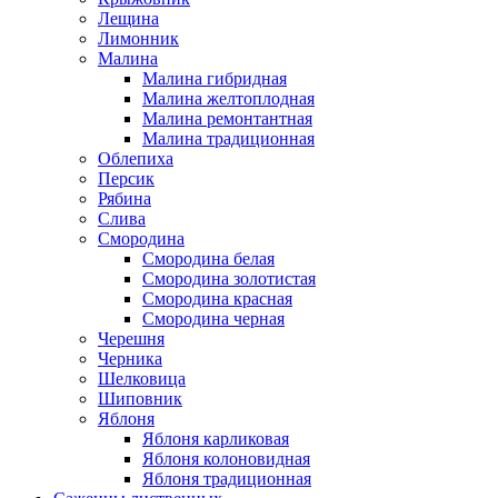
Лещина
Лимонник
Малина
Малина гибридная
Малина желтоплодная
Малина ремонтантная
Малина традиционная
Облепиха
Персик
Рябина
Слива
Смородина
Смородина белая
Смородина золотистая
Смородина красная
Смородина черная
Черешня
Черника
Шелковица
Шиповник
Яблоня
Яблоня карликовая
Яблоня колоновидная
Яблоня традиционная