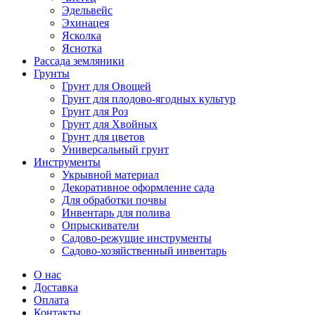
Эдельвейс
Эхинацея
Ясколка
Яснотка
Рассада земляники
Грунты
Грунт для Овощей
Грунт для плодово-ягодных культур
Грунт для Роз
Грунт для Хвойных
Грунт для цветов
Универсальный грунт
Инструменты
Укрывной материал
Декоративное оформление сада
Для обработки почвы
Инвентарь для полива
Опрыскиватели
Садово-режущие инструменты
Садово-хозяйственный инвентарь
О нас
Доставка
Оплата
Контакты