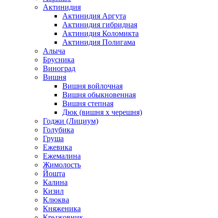
Актинидия
Актинидия Аргута
Актинидия гибридная
Актинидия Коломикта
Актинидия Полигама
Алыча
Брусника
Виноград
Вишня
Вишня войлочная
Вишня обыкновенная
Вишня степная
Дюк (вишня х черешня)
Годжи (Лициум)
Голубика
Груша
Ежевика
Ежемалина
Жимолость
Йошта
Калина
Кизил
Клюква
Княженика
Крыжовник