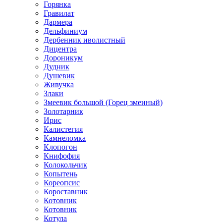
Горянка
Гравилат
Дармера
Дельфиниум
Дербенник иволистный
Дицентра
Дороникум
Дудник
Душевик
Живучка
Злаки
Змеевик большой (Горец змеиный)
Золотарник
Ирис
Калистегия
Камнеломка
Клопогон
Книфофия
Колокольчик
Копытень
Кореопсис
Короставник
Котовник
Котовник
Котула