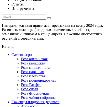
Грунты
Инструменты
Интернет-магазин принимает предзаказы на весну 2024 года.
Развозить саженцы (плодовых, лиственных,хвойных,
земляники) начинаем в конце апреля. Саженцы многолетних
растений с середины мая.
Каталог
Саженцы роз
Роза английская
Роза канадская
Роза морщинистая
Роза парковая
Роза плетистая
Роза почвопокровная
Роза Раффлс
Роза сизая
Роза флорибунда
Роза чайно-гибридная
Саженцы плодовых деревьев
Абрикос