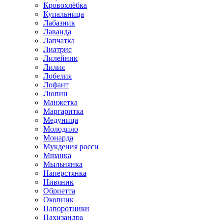
Кровохлёбка
Купальница
Лабазник
Лаванда
Лапчатка
Лиатрис
Лилейник
Лилия
Лобелия
Лофант
Люпин
Манжетка
Маргаритка
Медуница
Молодило
Монарда
Мукдения росси
Мшанка
Мыльнянка
Наперстянка
Нивяник
Обриетта
Окопник
Папоротники
Пахизандра