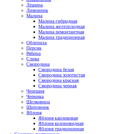
Лещина
Лимонник
Малина
Малина гибридная
Малина желтоплодная
Малина ремонтантная
Малина традиционная
Облепиха
Персик
Рябина
Слива
Смородина
Смородина белая
Смородина золотистая
Смородина красная
Смородина черная
Черешня
Черника
Шелковица
Шиповник
Яблоня
Яблоня карликовая
Яблоня колоновидная
Яблоня традиционная