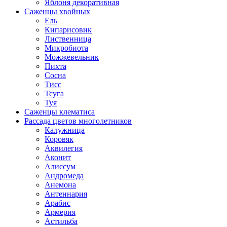
Яблоня декоративная
Саженцы хвойных
Ель
Кипарисовик
Лиственница
Микробиота
Можжевельник
Пихта
Сосна
Тисс
Тсуга
Туя
Саженцы клематиса
Рассада цветов многолетников
Калужница
Коровяк
Аквилегия
Аконит
Алиссум
Андромеда
Анемона
Антеннария
Арабис
Армерия
Астильба