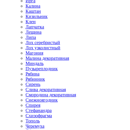
Ирга
Калина
Каштан
Кизильник
Клен
Лапчатка
Лещина
Липа
Лох серебристый
Лох узколистный
Магония
Малина декоративная
Миндаль
Пузыреплодник
Рябина
Рябинник
Сирень
Слива декоративная
Смородина декоративная
Снежноягодник
Спирея
Стефанандра
Схизофрагма
Тополь
Черемуха