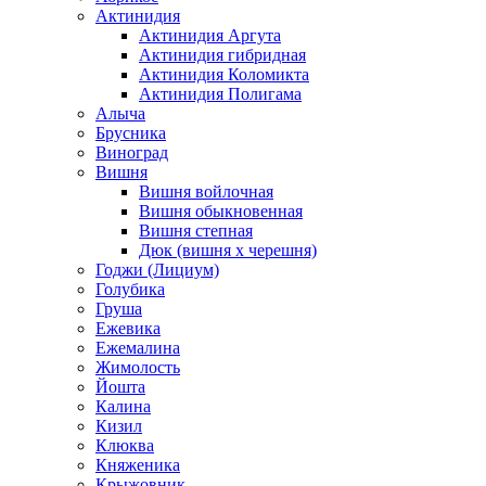
Актинидия
Актинидия Аргута
Актинидия гибридная
Актинидия Коломикта
Актинидия Полигама
Алыча
Брусника
Виноград
Вишня
Вишня войлочная
Вишня обыкновенная
Вишня степная
Дюк (вишня х черешня)
Годжи (Лициум)
Голубика
Груша
Ежевика
Ежемалина
Жимолость
Йошта
Калина
Кизил
Клюква
Княженика
Крыжовник