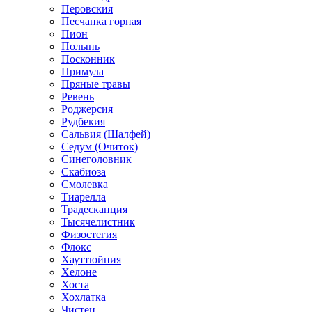
Перовския
Песчанка горная
Пион
Полынь
Посконник
Примула
Пряные травы
Ревень
Роджерсия
Рудбекия
Сальвия (Шалфей)
Седум (Очиток)
Синеголовник
Скабиоза
Смолевка
Тиарелла
Традесканция
Тысячелистник
Физостегия
Флокс
Хауттюйния
Хелоне
Хоста
Хохлатка
Чистец