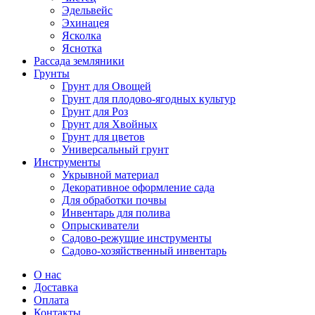
Эдельвейс
Эхинацея
Ясколка
Яснотка
Рассада земляники
Грунты
Грунт для Овощей
Грунт для плодово-ягодных культур
Грунт для Роз
Грунт для Хвойных
Грунт для цветов
Универсальный грунт
Инструменты
Укрывной материал
Декоративное оформление сада
Для обработки почвы
Инвентарь для полива
Опрыскиватели
Садово-режущие инструменты
Садово-хозяйственный инвентарь
О нас
Доставка
Оплата
Контакты