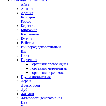
Саженцы лиственных
Айва
Акация
Арония
Барбарис
Береза
Бересклет
Бирючина
Боярышник
Бузина
Вейгела
Виноград декоративный
Вяз
Горец
Гортензия
Гортензия древовидная
Гортензия метельчатая
Гортензия черешковая
Груша иволистная
Дерен
Древогубец
Дуб
Жасмин
Жимолость декоративная
Ива