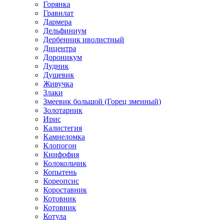
Горянка
Гравилат
Дармера
Дельфиниум
Дербенник иволистный
Дицентра
Дороникум
Дудник
Душевик
Живучка
Злаки
Змеевик большой (Горец змеиный)
Золотарник
Ирис
Калистегия
Камнеломка
Клопогон
Книфофия
Колокольчик
Копытень
Кореопсис
Короставник
Котовник
Котовник
Котула