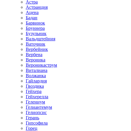
Астра
Астранция
Ацена
Бадан
Барвинок
Бруннера
Бузульник
Вальдштейния
Ваточник
Вербейник
Вербена
Вероника
Вероникаструм
Виталиана
Волжанка
Гайлардия
Гвоздика
Гейхера
Гейхерелла
Гелениум
Гелиантемум
Гелиопсис
Герань
Гипсофила
Горец