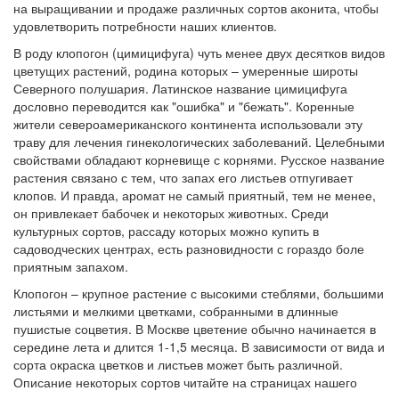
на выращивании и продаже различных сортов аконита, чтобы
удовлетворить потребности наших клиентов.
В роду клопогон (цимицифуга) чуть менее двух десятков видов
цветущих растений, родина которых – умеренные широты
Северного полушария. Латинское название цимицифуга
дословно переводится как "ошибка" и "бежать". Коренные
жители североамериканского континента использовали эту
траву для лечения гинекологических заболеваний. Целебными
свойствами обладают корневище с корнями. Русское название
растения связано с тем, что запах его листьев отпугивает
клопов. И правда, аромат не самый приятный, тем не менее,
он привлекает бабочек и некоторых животных. Среди
культурных сортов, рассаду которых можно купить в
садоводческих центрах, есть разновидности с гораздо боле
приятным запахом.
Клопогон – крупное растение с высокими стеблями, большими
листьями и мелкими цветками, собранными в длинные
пушистые соцветия. В Москве цветение обычно начинается в
середине лета и длится 1-1,5 месяца. В зависимости от вида и
сорта окраска цветков и листьев может быть различной.
Описание некоторых сортов читайте на страницах нашего