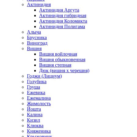
Актинидия
Актинидия Аргута
Актинидия гибридная
Актинидия Коломикта
Актинидия Полигама
Алыча
Брусника
Виноград
Вишня
Вишня войлочная
Вишня обыкновенная
Вишня степная
Дюк (вишня х черешня)
Годжи (Лициум)
Голубика
Груша
Ежевика
Ежемалина
Жимолость
Йошта
Калина
Кизил
Клюква
Княженика
Крыжовник