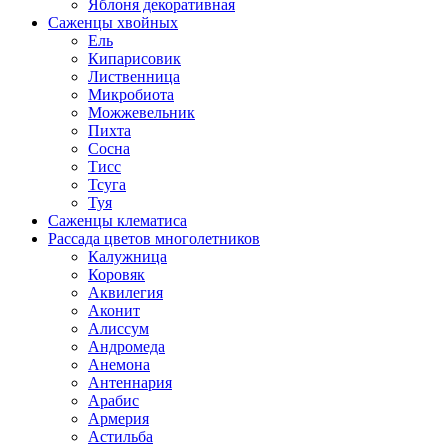
Яблоня декоративная
Саженцы хвойных
Ель
Кипарисовик
Лиственница
Микробиота
Можжевельник
Пихта
Сосна
Тисс
Тсуга
Туя
Саженцы клематиса
Рассада цветов многолетников
Калужница
Коровяк
Аквилегия
Аконит
Алиссум
Андромеда
Анемона
Антеннария
Арабис
Армерия
Астильба