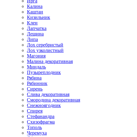
Ирга
Калина
Каштан
Кизильник
Клен
Лапчатка
Лещина
Липа
Лох серебристый
Лох узколистный
Магония
Малина декоративная
Миндаль
Пузыреплодник
Рябина
Рябинник
Сирень
Слива декоративная
Смородина декоративная
Снежноягодник
Спирея
Стефанандра
Схизофрагма
Тополь
Черемуха