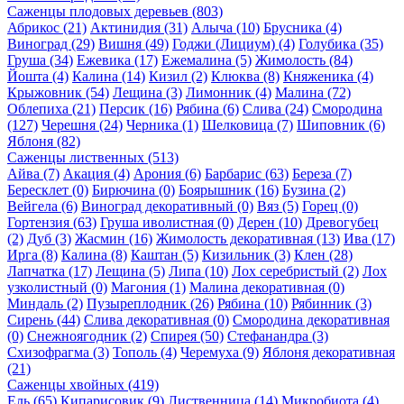
Саженцы плодовых деревьев (803)
Абрикос (21)
Актинидия (31)
Алыча (10)
Брусника (4)
Виноград (29)
Вишня (49)
Годжи (Лициум) (4)
Голубика (35)
Груша (34)
Ежевика (17)
Ежемалина (5)
Жимолость (84)
Йошта (4)
Калина (14)
Кизил (2)
Клюква (8)
Княженика (4)
Крыжовник (54)
Лещина (3)
Лимонник (4)
Малина (72)
Облепиха (21)
Персик (16)
Рябина (6)
Слива (24)
Смородина
(127)
Черешня (24)
Черника (1)
Шелковица (7)
Шиповник (6)
Яблоня (82)
Саженцы лиственных (513)
Айва (7)
Акация (4)
Арония (6)
Барбарис (63)
Береза (7)
Бересклет (0)
Бирючина (0)
Боярышник (16)
Бузина (2)
Вейгела (6)
Виноград декоративный (0)
Вяз (5)
Горец (0)
Гортензия (63)
Груша иволистная (0)
Дерен (10)
Древогубец
(2)
Дуб (3)
Жасмин (16)
Жимолость декоративная (13)
Ива (17)
Ирга (8)
Калина (8)
Каштан (5)
Кизильник (3)
Клен (28)
Лапчатка (17)
Лещина (5)
Липа (10)
Лох серебристый (2)
Лох
узколистный (0)
Магония (1)
Малина декоративная (0)
Миндаль (2)
Пузыреплодник (26)
Рябина (10)
Рябинник (3)
Сирень (44)
Слива декоративная (0)
Смородина декоративная
(0)
Снежноягодник (2)
Спирея (50)
Стефанандра (3)
Схизофрагма (3)
Тополь (4)
Черемуха (9)
Яблоня декоративная
(21)
Саженцы хвойных (419)
Ель (65)
Кипарисовик (9)
Лиственница (14)
Микробиота (4)