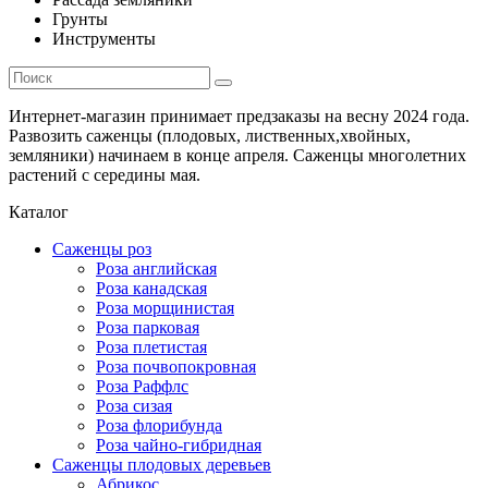
Грунты
Инструменты
Интернет-магазин принимает предзаказы на весну 2024 года.
Развозить саженцы (плодовых, лиственных,хвойных,
земляники) начинаем в конце апреля. Саженцы многолетних
растений с середины мая.
Каталог
Саженцы роз
Роза английская
Роза канадская
Роза морщинистая
Роза парковая
Роза плетистая
Роза почвопокровная
Роза Раффлс
Роза сизая
Роза флорибунда
Роза чайно-гибридная
Саженцы плодовых деревьев
Абрикос