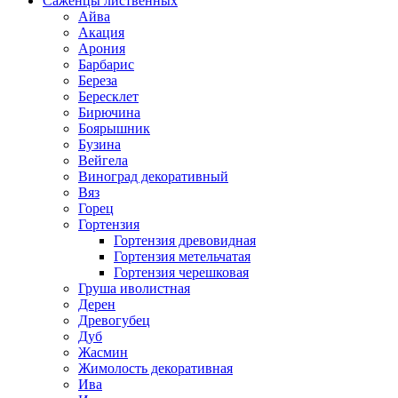
Саженцы лиственных
Айва
Акация
Арония
Барбарис
Береза
Бересклет
Бирючина
Боярышник
Бузина
Вейгела
Виноград декоративный
Вяз
Горец
Гортензия
Гортензия древовидная
Гортензия метельчатая
Гортензия черешковая
Груша иволистная
Дерен
Древогубец
Дуб
Жасмин
Жимолость декоративная
Ива