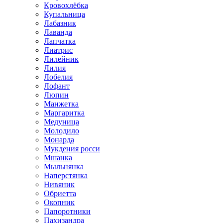
Кровохлёбка
Купальница
Лабазник
Лаванда
Лапчатка
Лиатрис
Лилейник
Лилия
Лобелия
Лофант
Люпин
Манжетка
Маргаритка
Медуница
Молодило
Монарда
Мукдения росси
Мшанка
Мыльнянка
Наперстянка
Нивяник
Обриетта
Окопник
Папоротники
Пахизандра