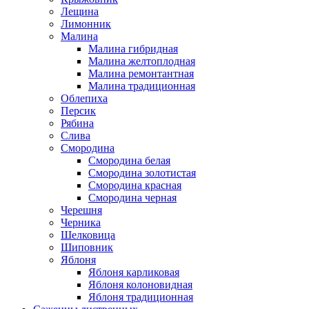
Лещина
Лимонник
Малина
Малина гибридная
Малина желтоплодная
Малина ремонтантная
Малина традиционная
Облепиха
Персик
Рябина
Слива
Смородина
Смородина белая
Смородина золотистая
Смородина красная
Смородина черная
Черешня
Черника
Шелковица
Шиповник
Яблоня
Яблоня карликовая
Яблоня колоновидная
Яблоня традиционная