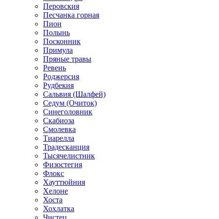
Перовския
Песчанка горная
Пион
Полынь
Посконник
Примула
Пряные травы
Ревень
Роджерсия
Рудбекия
Сальвия (Шалфей)
Седум (Очиток)
Синеголовник
Скабиоза
Смолевка
Тиарелла
Традесканция
Тысячелистник
Физостегия
Флокс
Хауттюйния
Хелоне
Хоста
Хохлатка
Чистец