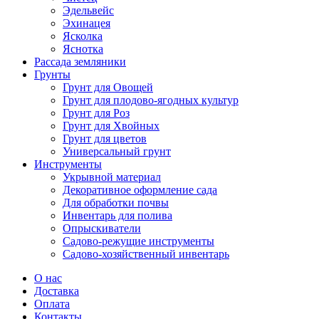
Эдельвейс
Эхинацея
Ясколка
Яснотка
Рассада земляники
Грунты
Грунт для Овощей
Грунт для плодово-ягодных культур
Грунт для Роз
Грунт для Хвойных
Грунт для цветов
Универсальный грунт
Инструменты
Укрывной материал
Декоративное оформление сада
Для обработки почвы
Инвентарь для полива
Опрыскиватели
Садово-режущие инструменты
Садово-хозяйственный инвентарь
О нас
Доставка
Оплата
Контакты