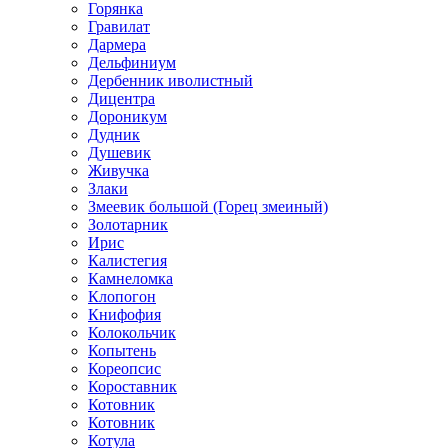
Горянка
Гравилат
Дармера
Дельфиниум
Дербенник иволистный
Дицентра
Дороникум
Дудник
Душевик
Живучка
Злаки
Змеевик большой (Горец змеиный)
Золотарник
Ирис
Калистегия
Камнеломка
Клопогон
Книфофия
Колокольчик
Копытень
Кореопсис
Короставник
Котовник
Котовник
Котула