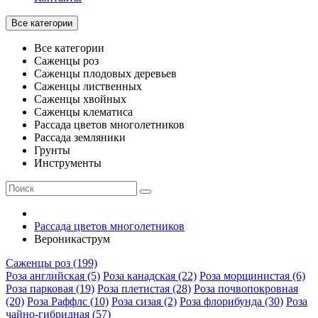
Все категории
Все категории
Саженцы роз
Саженцы плодовых деревьев
Саженцы лиственных
Саженцы хвойных
Саженцы клематиса
Рассада цветов многолетников
Рассада земляники
Грунты
Инструменты
Рассада цветов многолетников
Вероникаструм
Саженцы роз (199)
Роза английская (5)
Роза канадская (22)
Роза морщинистая (6)
Роза парковая (19)
Роза плетистая (28)
Роза почвопокровная
(20)
Роза Раффлс (10)
Роза сизая (2)
Роза флорибунда (30)
Роза
чайно-гибридная (57)