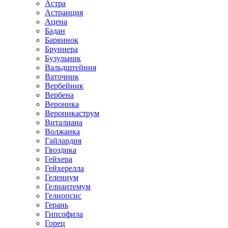
Астра
Астранция
Ацена
Бадан
Барвинок
Бруннера
Бузульник
Вальдштейния
Ваточник
Вербейник
Вербена
Вероника
Вероникаструм
Виталиана
Волжанка
Гайлардия
Гвоздика
Гейхера
Гейхерелла
Гелениум
Гелиантемум
Гелиопсис
Герань
Гипсофила
Горец