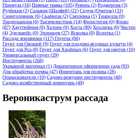
Примула (16)
Пряные травы (105)
Ревень (2)
Роджерсия (3)
Рудбекия (2)
Сальвия (Шалфей) (21)
Седум (Очиток) (33)
Синеголовник (6)
Скабиоза (2)
Смолевка (1)
Тиарелла (0)
Традесканция (6)
Тысячелистник (14)
Физостегия (0)
Флокс
(87)
Хауттюйния (0)
Хелоне (0)
Хоста (89)
Хохлатка (0)
Чистец
(4)
Эдельвейс (0)
Эхинацея (27)
Ясколка (0)
Яснотка (1)
Рассада земляники (117)
Грунты (66)
Грунт для Овощей (9)
Грунт для плодово-ягодных культур (4)
Грунт для Роз (8)
Грунт для Хвойных (6)
Грунт для цветов (10)
Универсальный грунт (29)
Инструменты (268)
Укрывной материал (1)
Декоративное оформление сада (93)
Для обработки почвы (47)
Инвентарь для полива (28)
Опрыскиватели (10)
Садово-режущие инструменты (40)
Садово-хозяйственный инвентарь (49)
Вероникаструм рассада