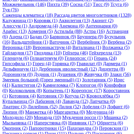
Можжевельник (146)
Пихта (39)
Сосна (51)
Тисс (9)
Тсуга (6)
Туя (76)
Саженцы клематиса (18)
Рассада цветов многолетников (1328)
Калужница (1)
Коровяк (1)
Аквилегия (13)
Аконит (2)
Алиссум (1)
Андромеда (4)
Анемона (6)
Антеннария (0)
Арабис (13)
Армерия (5)
Астильба (88)
Астра (16)
Астранция
(6)
Ацена (1)
Бадан (5)
Барвинок (9)
Бруннера (9)
Бузульник
(16)
Вальдштейния (1)
Ваточник (2)
Вербейник (3)
Вербена (2)
Вероника (18)
Вероникаструм (4)
Виталиана (1)
Волжанка (5)
Гайлардия (17)
Гвоздика (10)
Гейхера (46)
Гейхерелла (13)
Гелениум (6)
Гелиантемум (0)
Гелиопсис (1)
Герань (24)
Гипсофила (1)
Горец (4)
Горянка (0)
Гравилат (0)
Дармера (1)
Дельфиниум (11)
Дербенник иволистный (12)
Дицентра (8)
Дороникум (0)
Дудник (1)
Душевик (0)
Живучка (8)
Злаки (56)
Змеевик большой (Горец змеиный) (1)
Золотарник (5)
Ирис
(41)
Калистегия (2)
Камнеломка (7)
Клопогон (0)
Книфофия
(0)
Колокольчик (8)
Копытень (1)
Кореопсис (17)
Короставник
(1)
Котовник (4)
Котовник (3)
Котула (2)
Кровохлёбка (5)
Купальница (5)
Лабазник (4)
Лаванда (12)
Лапчатка (0)
Лиатрис (3)
Лилейник (52)
Лилия (52)
Лобелия (3)
Лофант (6)
Люпин (8)
Манжетка (4)
Маргаритка (0)
Медуница (4)
Молодило (20)
Монарда (10)
Мукдения росси (1)
Мшанка (2)
Мыльнянка (1)
Наперстянка (0)
Нивяник (17)
Обриетта (6)
Окопник (2)
Папоротники (15)
Пахизандра (3)
Перовския (1)
Песчанка горная (1)
Пион (111)
Полынь (7)
Посконник (6)