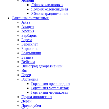
Яблоня
Яблоня карликовая
Яблоня колоновидная
Яблоня традиционная
Саженцы лиственных
Айва
Акация
Арония
Барбарис
Береза
Бересклет
Бирючина
Боярышник
Бузина
Вейгела
Виноград декоративный
Вяз
Горец
Гортензия
Гортензия древовидная
Гортензия метельчатая
Гортензия черешковая
Груша иволистная
Дерен
Древогубец