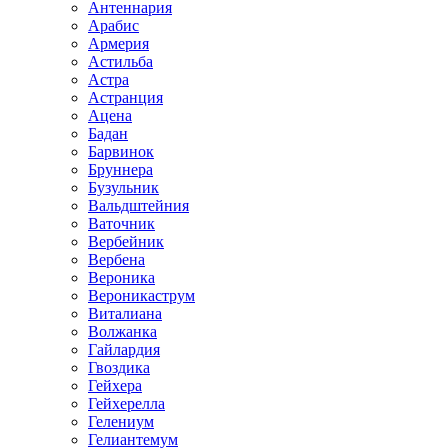
Антеннария
Арабис
Армерия
Астильба
Астра
Астранция
Ацена
Бадан
Барвинок
Бруннера
Бузульник
Вальдштейния
Ваточник
Вербейник
Вербена
Вероника
Вероникаструм
Виталиана
Волжанка
Гайлардия
Гвоздика
Гейхера
Гейхерелла
Гелениум
Гелиантемум