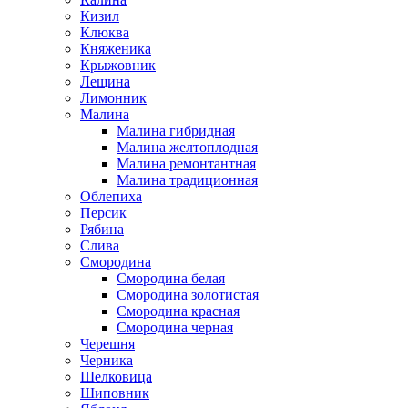
Кизил
Клюква
Княженика
Крыжовник
Лещина
Лимонник
Малина
Малина гибридная
Малина желтоплодная
Малина ремонтантная
Малина традиционная
Облепиха
Персик
Рябина
Слива
Смородина
Смородина белая
Смородина золотистая
Смородина красная
Смородина черная
Черешня
Черника
Шелковица
Шиповник