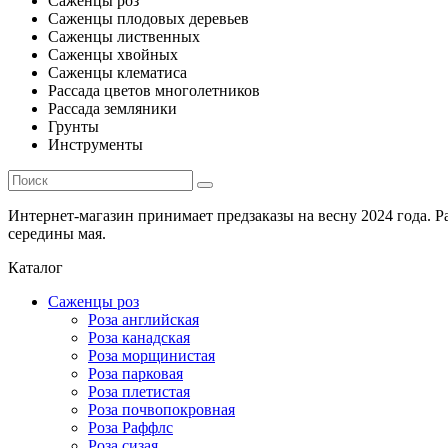
Саженцы роз
Саженцы плодовых деревьев
Саженцы лиственных
Саженцы хвойных
Саженцы клематиса
Рассада цветов многолетников
Рассада земляники
Грунты
Инструменты
Интернет-магазин принимает предзаказы на весну 2024 года. 
середины мая.
Каталог
Саженцы роз
Роза английская
Роза канадская
Роза морщинистая
Роза парковая
Роза плетистая
Роза почвопокровная
Роза Раффлс
Роза сизая