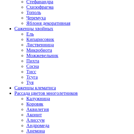
Стефанандра
Схизофрагма
Тополь
Черемуха
Яблоня декоративная
Саженцы хвойных
Ель
Кипарисовик
Лиственница
Микробиота
Можжевельник
Пихта
Сосна
Тисс
Тсуга
Туя
Саженцы клематиса
Рассада цветов многолетников
Калужница
Коровяк
Аквилегия
Аконит
Алиссум
Андромеда
Анемона