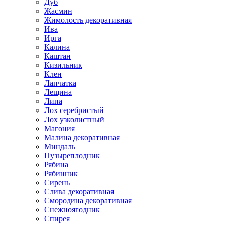
Дуб
Жасмин
Жимолость декоративная
Ива
Ирга
Калина
Каштан
Кизильник
Клен
Лапчатка
Лещина
Липа
Лох серебристый
Лох узколистный
Магония
Малина декоративная
Миндаль
Пузыреплодник
Рябина
Рябинник
Сирень
Слива декоративная
Смородина декоративная
Снежноягодник
Спирея