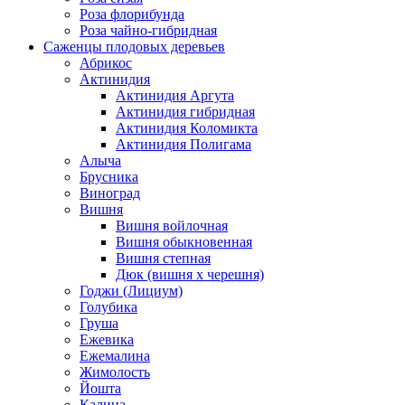
Роза флорибунда
Роза чайно-гибридная
Саженцы плодовых деревьев
Абрикос
Актинидия
Актинидия Аргута
Актинидия гибридная
Актинидия Коломикта
Актинидия Полигама
Алыча
Брусника
Виноград
Вишня
Вишня войлочная
Вишня обыкновенная
Вишня степная
Дюк (вишня х черешня)
Годжи (Лициум)
Голубика
Груша
Ежевика
Ежемалина
Жимолость
Йошта
Калина